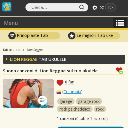
It
Menu
Principiante Tab
Le migliori Tab uke
Tab ukulele
Lion Reggae
LION REGGAE
TAB UKULELE
Suona canzoni di Lion Reggae sul tuo ukulele
0
fan
(
Colombia
)
garage
garage rock
rock psichedelico
rock
1
canzoni (0 tab e 1 accordi)