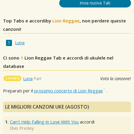
Invia nuova Tab
Top Tabs e accordiby
Lion Reggae
, non perdere queste
canzoni!
Luna
Ci sono
1
Lion Reggae
Tab e accordi di ukulele nel
database
CHORDS
Luna
Part
Vota la canzone!
Preparati per il
prossimo concerto di Lion Reggae
.
LE MIGLIORI CANZONI UKE (AGOSTO)
1.
Can't Help Falling In Love With You
accordi
Elvis Presley