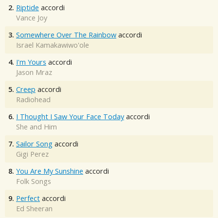
2.
Riptide
accordi
Vance Joy
3.
Somewhere Over The Rainbow
accordi
Israel Kamakawiwo'ole
4.
I'm Yours
accordi
Jason Mraz
5.
Creep
accordi
Radiohead
6.
I Thought I Saw Your Face Today
accordi
She and Him
7.
Sailor Song
accordi
Gigi Perez
8.
You Are My Sunshine
accordi
Folk Songs
9.
Perfect
accordi
Ed Sheeran