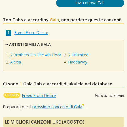
Invia nuova Tab
Top Tabs e accordiby
Gala
, non perdere queste canzoni!
Freed From Desire
ARTISTI SIMILI A GALA
2 Brothers On The 4th Floor
2 Unlimited
Alexia
Haddaway
Ci sono
1
Gala
Tab e accordi di ukulele nel database
CHORDS
Freed From Desire
Vota la canzone!
Preparati per il
prossimo concerto di Gala
.
LE MIGLIORI CANZONI UKE (AGOSTO)