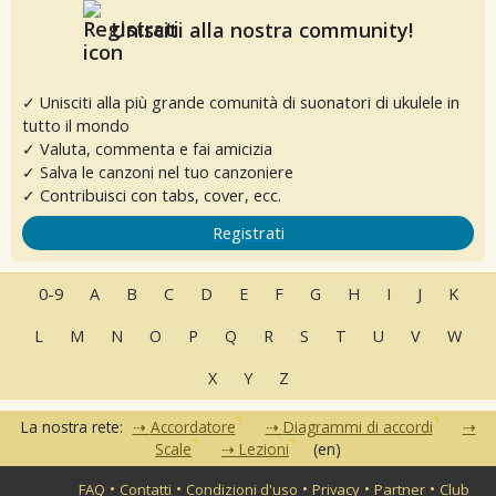
Unisciti alla nostra community!
✓ Unisciti alla più grande comunità di suonatori di ukulele in
tutto il mondo
✓ Valuta, commenta e fai amicizia
✓ Salva le canzoni nel tuo canzoniere
✓ Contribuisci con tabs, cover, ecc.
Registrati
0-9
A
B
C
D
E
F
G
H
I
J
K
L
M
N
O
P
Q
R
S
T
U
V
W
X
Y
Z
La nostra rete:
Accordatore
Diagrammi di accordi
Scale
Lezioni
(en)
•
•
•
•
•
FAQ
Contatti
Condizioni d'uso
Privacy
Partner
Club