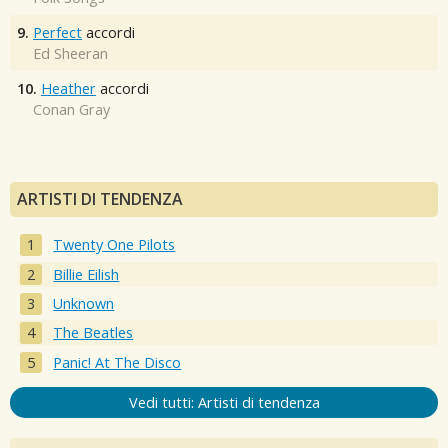
9.
Perfect
accordi
Ed Sheeran
10.
Heather
accordi
Conan Gray
ARTISTI DI TENDENZA
Twenty One Pilots
Billie Eilish
Unknown
The Beatles
Panic! At The Disco
Vedi tutti: Artisti di tendenza