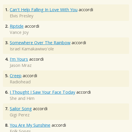
1.
Can't Help Falling In Love With You
accordi
Elvis Presley
2.
Riptide
accordi
Vance Joy
3.
Somewhere Over The Rainbow
accordi
Israel Kamakawiwo'ole
4.
I'm Yours
accordi
Jason Mraz
5.
Creep
accordi
Radiohead
6.
I Thought I Saw Your Face Today
accordi
She and Him
7.
Sailor Song
accordi
Gigi Perez
8.
You Are My Sunshine
accordi
Folk Songs