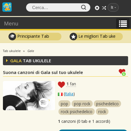
It
Menu
Principiante Tab
Le migliori Tab uke
Tab ukulele
Gala
GALA
TAB UKULELE
Suona canzoni di Gala sul tuo ukulele
1
fan
(
Italia
)
pop
pop rock
psichedelico
rock psichedelico
rock
1
canzoni (0 tab e 1 accordi)