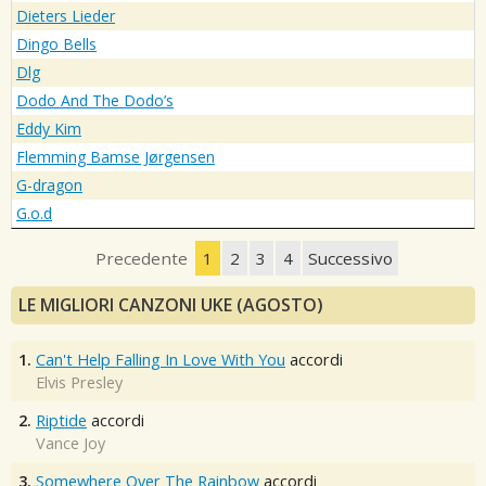
Dieters Lieder
Dingo Bells
Dlg
Dodo And The Dodo’s
Eddy Kim
Flemming Bamse Jørgensen
G-dragon
G.o.d
Precedente
1
2
3
4
Successivo
LE MIGLIORI CANZONI UKE (AGOSTO)
1.
Can't Help Falling In Love With You
accordi
Elvis Presley
2.
Riptide
accordi
Vance Joy
3.
Somewhere Over The Rainbow
accordi