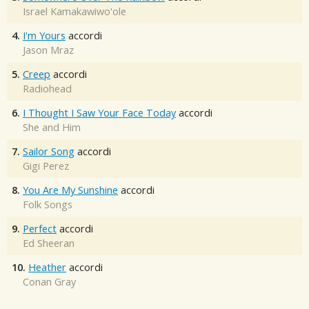
Israel Kamakawiwo'ole
4.
I'm Yours
accordi
Jason Mraz
5.
Creep
accordi
Radiohead
6.
I Thought I Saw Your Face Today
accordi
She and Him
7.
Sailor Song
accordi
Gigi Perez
8.
You Are My Sunshine
accordi
Folk Songs
9.
Perfect
accordi
Ed Sheeran
10.
Heather
accordi
Conan Gray