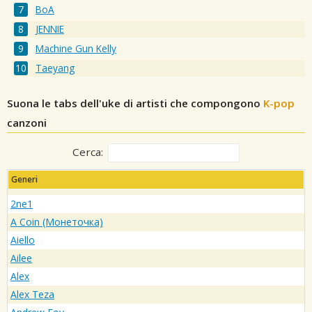
BoA
JENNIE
Machine Gun Kelly
Taeyang
Suona le tabs dell'uke di artisti che compongono
K-pop
canzoni
Cerca:
Generi
2ne1
A Coin (Монеточка)
Aiello
Ailee
Alex
Alex Teza