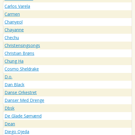
Carlos Varela
Carmen
Chanyeol
Chayanne
Chechu
Christensingsongs
Christian Brøns
Chung Ha
Cosmo Sheldrake
D.o.
Dan Black
Danse Orkestret
Danser Med Drenge
Dbsk
De Glade Sømænd
Dean
Diego Ojeda