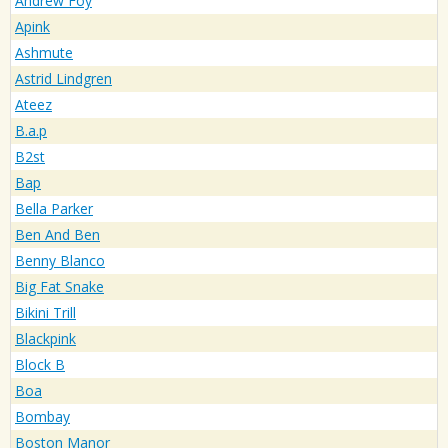
Andrew Foy
Apink
Ashmute
Astrid Lindgren
Ateez
B.a.p
B2st
Bap
Bella Parker
Ben And Ben
Benny Blanco
Big Fat Snake
Bikini Trill
Blackpink
Block B
Boa
Bombay
Boston Manor