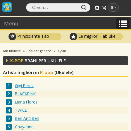
It
Menu
Principiante Tab
Le migliori Tab uke
Tab ukulele
Tab per genere
K-pop
K-POP
BRANI PER UKULELE
Artisti migliori in
K-pop
(Ukulele)
Gigi Perez
BLACKPINK
Liana Flores
TWICE
Ben And Ben
Chayanne