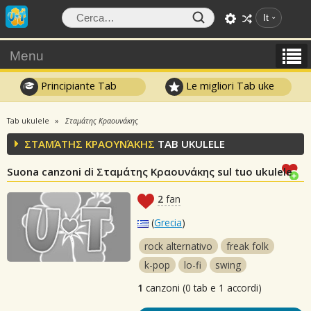
It
Menu
Principiante Tab
Le migliori Tab uke
Tab ukulele
Σταμάτης Κραουνάκης
ΣΤΑΜΆΤΗΣ ΚΡΑΟΥΝΆΚΗΣ
TAB UKULELE
Suona canzoni di Σταμάτης Κραουνάκης sul tuo ukulele
2
fan
(
Grecia
)
rock alternativo
freak folk
k-pop
lo-fi
swing
1
canzoni (0 tab e 1 accordi)