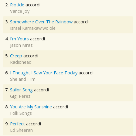
2.
Riptide
accordi
Vance Joy
3.
Somewhere Over The Rainbow
accordi
Israel Kamakawiwo'ole
4.
I'm Yours
accordi
Jason Mraz
5.
Creep
accordi
Radiohead
6.
I Thought I Saw Your Face Today
accordi
She and Him
7.
Sailor Song
accordi
Gigi Perez
8.
You Are My Sunshine
accordi
Folk Songs
9.
Perfect
accordi
Ed Sheeran