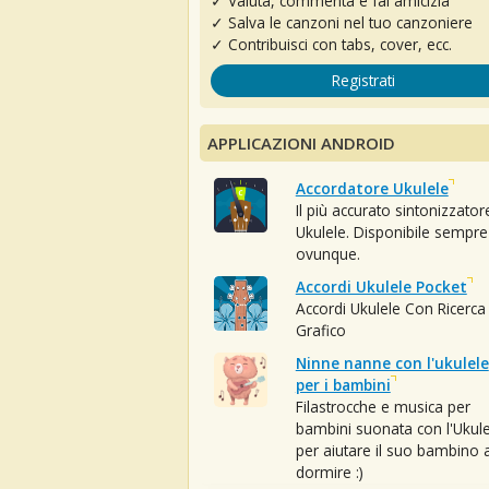
✓ Valuta, commenta e fai amicizia
✓ Salva le canzoni nel tuo canzoniere
✓ Contribuisci con tabs, cover, ecc.
Registrati
APPLICAZIONI ANDROID
Accordatore Ukulele
Il più accurato sintonizzator
Ukulele. Disponibile sempre
ovunque.
Accordi Ukulele Pocket
Accordi Ukulele Con Ricerca
Grafico
Ninne nanne con l'ukulele
per i bambini
Filastrocche e musica per
bambini suonata con l'Ukule
per aiutare il suo bambino 
dormire :)