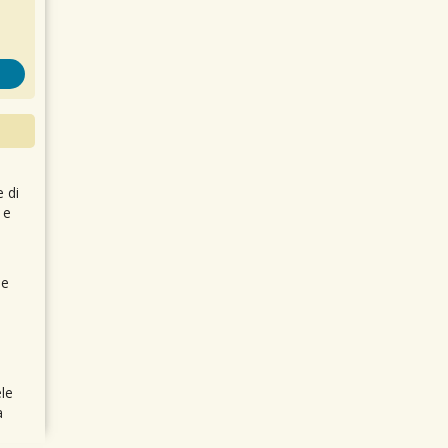
e di
 e
 e
le
a