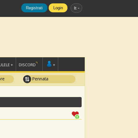
Registrati
Login
It
LELE +
DISCORD
+
ore
Pennata