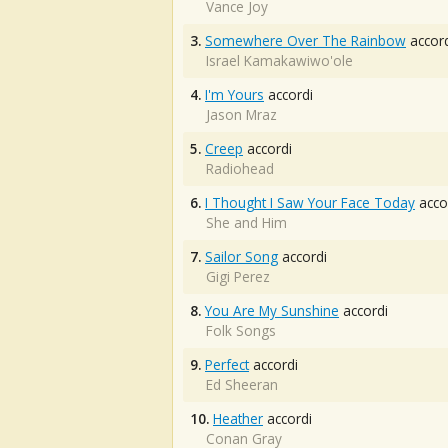
Vance Joy
3.
Somewhere Over The Rainbow
accord
Israel Kamakawiwo'ole
4.
I'm Yours
accordi
Jason Mraz
5.
Creep
accordi
Radiohead
6.
I Thought I Saw Your Face Today
acco
She and Him
7.
Sailor Song
accordi
Gigi Perez
8.
You Are My Sunshine
accordi
Folk Songs
9.
Perfect
accordi
Ed Sheeran
10.
Heather
accordi
Conan Gray