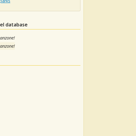
parks
nel database
canzone!
canzone!