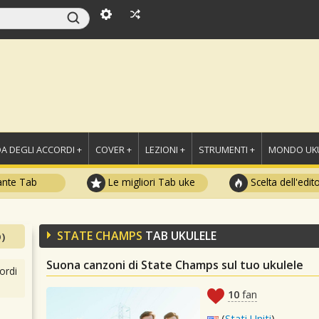
A DEGLI ACCORDI +
COVER +
LEZIONI +
STRUMENTI +
MONDO UKU
ante Tab
Le migliori Tab uke
Scelta dell'edit
STATE CHAMPS
TAB UKULELE
)
Suona canzoni di State Champs sul tuo ukulele
ordi
10
fan
(
Stati Uniti
)