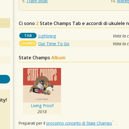
Trash Boat
Water
Ci sono
2
State Champs
Tab e accordi di ukulele 
TAB
Lightning
Vota la 
CHORDS
Our Time To Go
Vota la 
State Champs
Album
ty!
Living Proof
2018
Preparati per il
prossimo concerto di State Champs
.