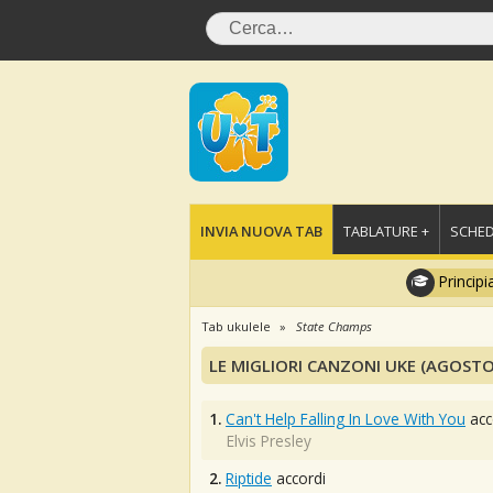
INVIA NUOVA TAB
TABLATURE +
SCHED
Principi
Tab ukulele
State Champs
LE MIGLIORI CANZONI UKE (AGOSTO
1.
Can't Help Falling In Love With You
acc
Elvis Presley
2.
Riptide
accordi