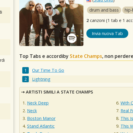
drum and bass
hip
i
2
canzoni (1 tab e 1 acc
Invia nuova Tab
Top Tabs e accordiby
State Champs
, non perder
rdi
Our Time To Go
Lightning
ARTISTI SIMILI A STATE CHAMPS
Neck Deep
With 
Neck
Real F
Boston Manor
This Is
Stand Atlantic
This W