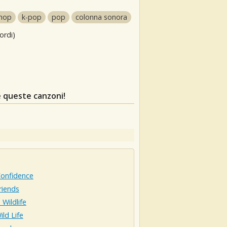
-hop
k-pop
pop
colonna sonora
ordi)
e queste canzoni!
Confidence
riends
 Wildlife
ild Life