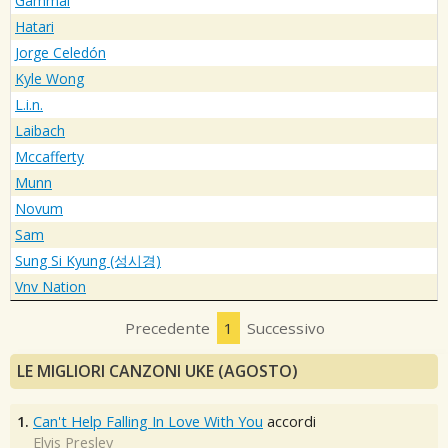
Gammal
Hatari
Jorge Celedón
Kyle Wong
L.i.n.
Laibach
Mccafferty
Munn
Novum
Sam
Sung Si Kyung (성시경)
Vnv Nation
Precedente
1
Successivo
LE MIGLIORI CANZONI UKE (AGOSTO)
1.
Can't Help Falling In Love With You
accordi
Elvis Presley