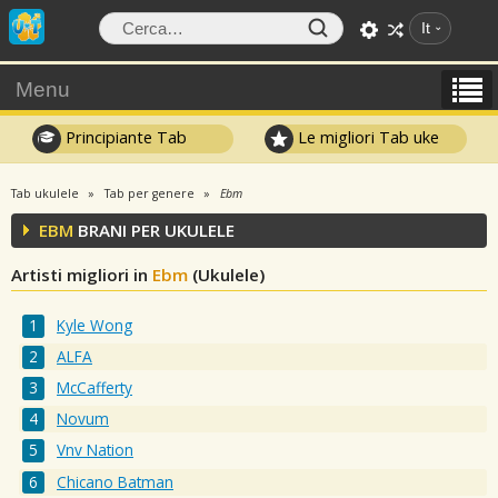
It
Menu
Principiante Tab
Le migliori Tab uke
Tab ukulele
Tab per genere
Ebm
EBM
BRANI PER UKULELE
Artisti migliori in
Ebm
(Ukulele)
Kyle Wong
ALFA
McCafferty
Novum
Vnv Nation
Chicano Batman