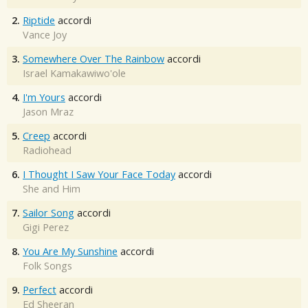
2.
Riptide
accordi
Vance Joy
3.
Somewhere Over The Rainbow
accordi
Israel Kamakawiwo'ole
4.
I'm Yours
accordi
Jason Mraz
5.
Creep
accordi
Radiohead
6.
I Thought I Saw Your Face Today
accordi
She and Him
7.
Sailor Song
accordi
Gigi Perez
8.
You Are My Sunshine
accordi
Folk Songs
9.
Perfect
accordi
Ed Sheeran