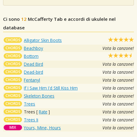
Ci sono
12
McCafferty
Tab e accordi di ukulele nel
database
CHORDS
Alligator Skin Boots
CHORDS
Beachboy
Vota la canzone!
CHORDS
Bottom
CHORDS
Dead Bird
Vota la canzone!
CHORDS
Dead-bird
Vota la canzone!
CHORDS
Fentanyl
Vota la canzone!
CHORDS
If I Saw Him I'd Still Kiss Him
Vota la canzone!
CHORDS
Skeleton Bones
Vota la canzone!
CHORDS
Trees
Vota la canzone!
CHORDS
Trees
[
Rate
]
Vota la canzone!
CHORDS
Trees Ii
Vota la canzone!
MIX
Yours, Mine, Hours
Vota la canzone!