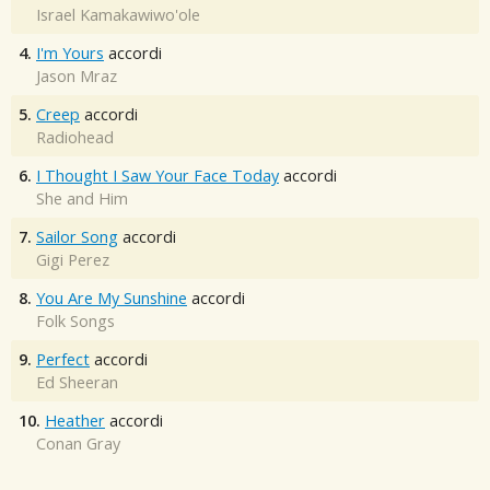
Israel Kamakawiwo'ole
4.
I'm Yours
accordi
Jason Mraz
5.
Creep
accordi
Radiohead
6.
I Thought I Saw Your Face Today
accordi
She and Him
7.
Sailor Song
accordi
Gigi Perez
8.
You Are My Sunshine
accordi
Folk Songs
9.
Perfect
accordi
Ed Sheeran
10.
Heather
accordi
Conan Gray