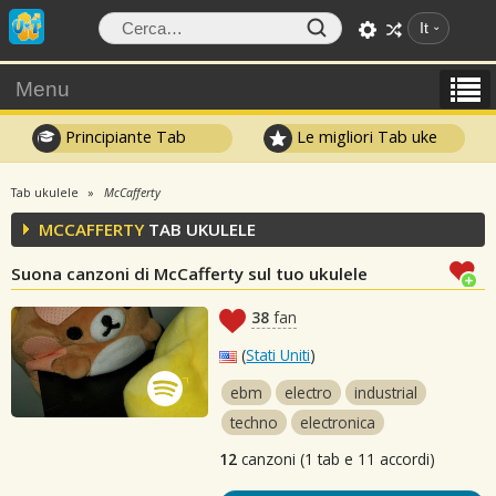
It
Menu
Principiante Tab
Le migliori Tab uke
Tab ukulele
McCafferty
MCCAFFERTY
TAB UKULELE
Suona canzoni di McCafferty sul tuo ukulele
38
fan
(
Stati Uniti
)
ebm
electro
industrial
techno
electronica
12
canzoni (1 tab e 11 accordi)