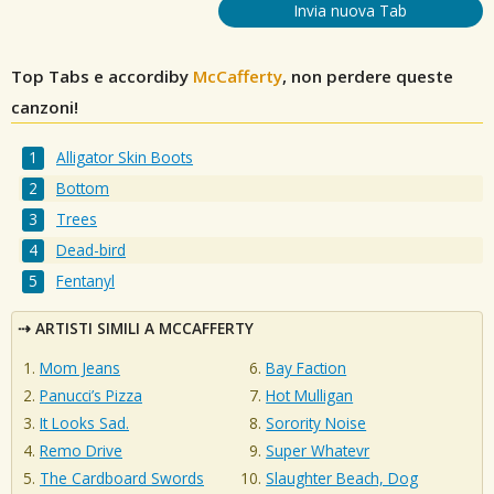
Invia nuova Tab
Top Tabs e accordiby
McCafferty
, non perdere queste
canzoni!
Alligator Skin Boots
Bottom
Trees
Dead-bird
Fentanyl
ARTISTI SIMILI A MCCAFFERTY
Mom Jeans
Bay Faction
Panucci’s Pizza
Hot Mulligan
It Looks Sad.
Sorority Noise
Remo Drive
Super Whatevr
The Cardboard Swords
Slaughter Beach, Dog