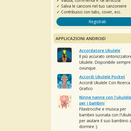
✓ Valuta, commenta e fai amicizia
✓ Salva le canzoni nel tuo canzoniere
✓ Contribuisci con tabs, cover, ecc.
Registrati
APPLICAZIONI ANDROID
Accordatore Ukulele
Il più accurato sintonizzator
Ukulele. Disponibile sempre
ovunque.
Accordi Ukulele Pocket
Accordi Ukulele Con Ricerca
Grafico
Ninne nanne con l'ukulele
per i bambini
Filastrocche e musica per
bambini suonata con l'Ukule
per aiutare il suo bambino 
dormire :)