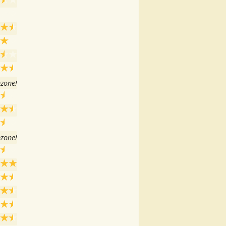
nzone!
nzone!