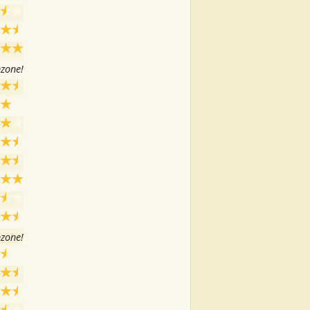
nzone!
nzone!