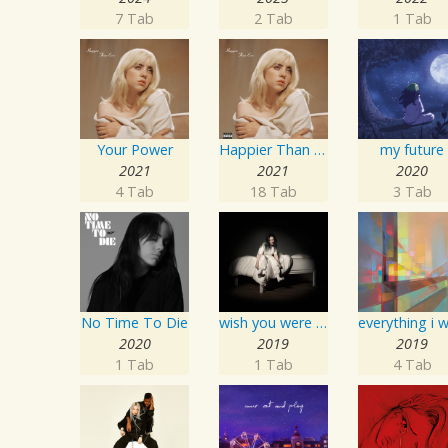
7 Tab
2 Tab
1 Tab
Your Power
Happier Than Ever
my future
2021
2021
2020
4 Tab
18 Tab
3 Tab
No Time To Die
wish you were gay
2020
2019
2019
1 Tab
1 Tab
4 Tab