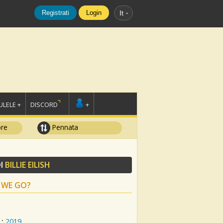
Registrati
Login
It
LELE +
DISCORD
+
ore
Pennata
I
BILLIE EILISH
 WE GO?
:
2019