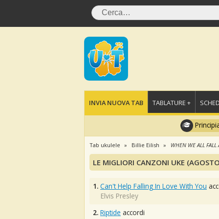
INVIA NUOVA TAB
TABLATURE +
SCHED
Principi
Tab ukulele
Billie Eilish
WHEN WE ALL FALL
LE MIGLIORI CANZONI UKE (AGOSTO
1.
Can't Help Falling In Love With You
acc
Elvis Presley
2.
Riptide
accordi