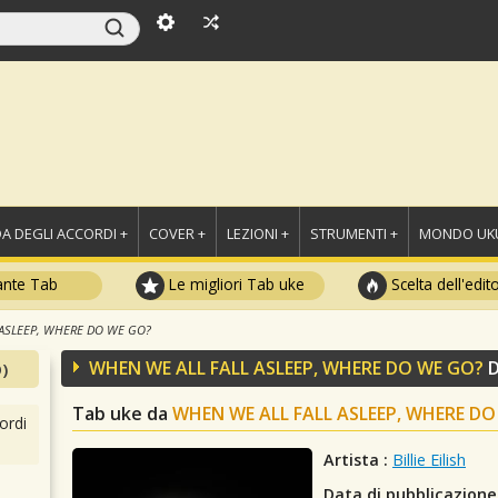
A DEGLI ACCORDI +
COVER +
LEZIONI +
STRUMENTI +
MONDO UKU
ante Tab
Le migliori Tab uke
Scelta dell'edit
 ASLEEP, WHERE DO WE GO?
WHEN WE ALL FALL ASLEEP, WHERE DO WE GO?
D
)
Tab uke da
WHEN WE ALL FALL ASLEEP, WHERE DO
ordi
Artista :
Billie Eilish
Data di pubblicazione 