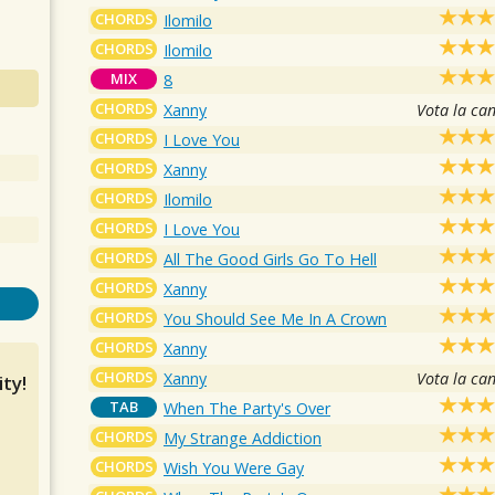
CHORDS
Ilomilo
CHORDS
Ilomilo
MIX
8
CHORDS
Xanny
Vota la ca
CHORDS
I Love You
CHORDS
Xanny
CHORDS
Ilomilo
CHORDS
I Love You
CHORDS
All The Good Girls Go To Hell
CHORDS
Xanny
CHORDS
You Should See Me In A Crown
CHORDS
Xanny
CHORDS
Xanny
Vota la ca
ty!
TAB
When The Party's Over
CHORDS
My Strange Addiction
CHORDS
Wish You Were Gay