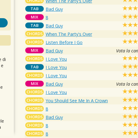
CHORDS
When The Party's Over
TAB
Bad Guy
MIX
8
TAB
Bad Guy
CHORDS
When The Party's Over
CHORDS
Listen Before I Go
MIX
Bad Guy
Vota la ca
CHORDS
I Love You
e di
 e
TAB
I Love You
CHORDS
I Love You
MIX
Bad Guy
Vota la ca
 e
CHORDS
I Love You
CHORDS
You Should See Me In A Crown
CHORDS
8
CHORDS
Bad Guy
le
CHORDS
8
a
CHORDS
8