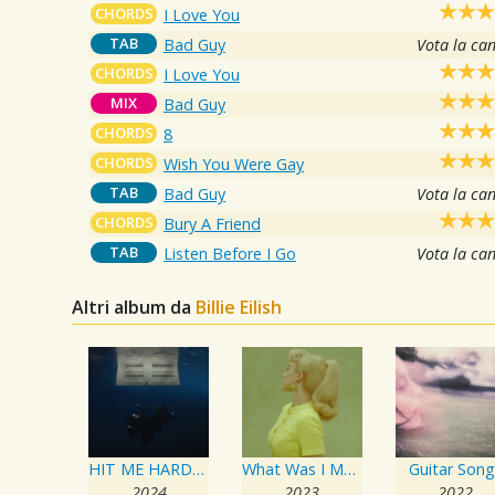
CHORDS
I Love You
TAB
Bad Guy
Vota la ca
CHORDS
I Love You
MIX
Bad Guy
CHORDS
8
CHORDS
Wish You Were Gay
TAB
Bad Guy
Vota la ca
CHORDS
Bury A Friend
TAB
Listen Before I Go
Vota la ca
Altri album da
Billie Eilish
HIT ME HARD AND SOFT
What Was I Made For? [From The Motion Picture "Barbie"]
Guitar Song
2024
2023
2022