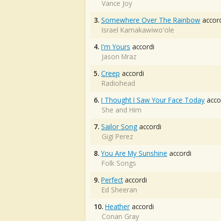
Vance Joy
3.
Somewhere Over The Rainbow
accord
Israel Kamakawiwo'ole
4.
I'm Yours
accordi
Jason Mraz
5.
Creep
accordi
Radiohead
6.
I Thought I Saw Your Face Today
acco
She and Him
7.
Sailor Song
accordi
Gigi Perez
8.
You Are My Sunshine
accordi
Folk Songs
9.
Perfect
accordi
Ed Sheeran
10.
Heather
accordi
Conan Gray