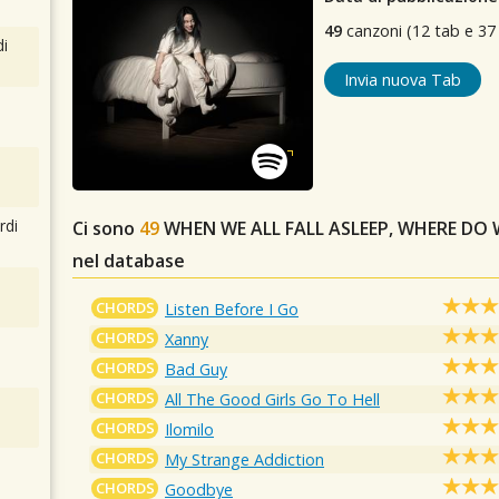
49
canzoni (12 tab e 37
i
Invia nuova Tab
rdi
Ci sono
49
WHEN WE ALL FALL ASLEEP, WHERE DO
nel database
CHORDS
Listen Before I Go
CHORDS
Xanny
CHORDS
Bad Guy
CHORDS
All The Good Girls Go To Hell
CHORDS
Ilomilo
CHORDS
My Strange Addiction
CHORDS
Goodbye