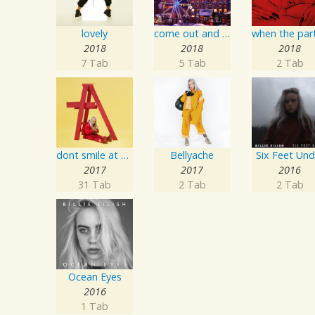
lovely
come out and play
2018
2018
2018
7 Tab
5 Tab
2 Tab
dont smile at me
Bellyache
Six Feet Und
2017
2017
2016
31 Tab
2 Tab
2 Tab
Ocean Eyes
2016
1 Tab