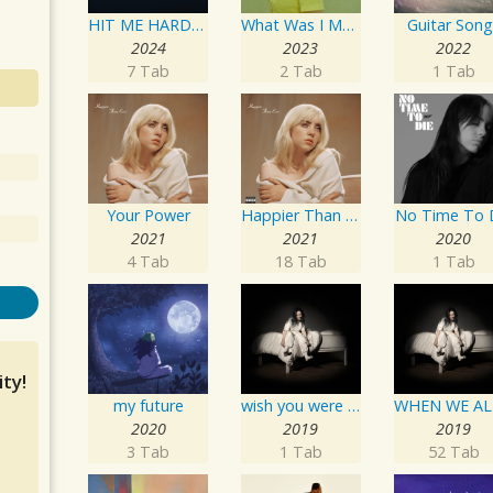
HIT ME HARD AND SOFT
What Was I Made For? [From The Motion Picture "Barbie"]
Guitar Song
2024
2023
2022
7 Tab
2 Tab
1 Tab
Your Power
Happier Than Ever
No Time To 
2021
2021
2020
4 Tab
18 Tab
1 Tab
ty!
my future
wish you were gay
2020
2019
2019
3 Tab
1 Tab
52 Tab