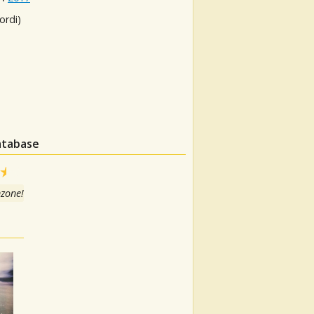
ordi)
database
nzone!