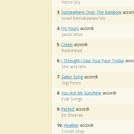
Vance Joy
3.
Somewhere Over The Rainbow
accord
Israel Kamakawiwo'ole
4.
I'm Yours
accordi
Jason Mraz
5.
Creep
accordi
Radiohead
6.
I Thought I Saw Your Face Today
acco
She and Him
7.
Sailor Song
accordi
Gigi Perez
8.
You Are My Sunshine
accordi
Folk Songs
9.
Perfect
accordi
Ed Sheeran
10.
Heather
accordi
Conan Gray