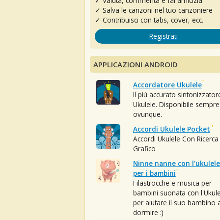
✓ Valuta, commenta e fai amicizia
✓ Salva le canzoni nel tuo canzoniere
✓ Contribuisci con tabs, cover, ecc.
Registrati
APPLICAZIONI ANDROID
Accordatore Ukulele
Il più accurato sintonizzator
Ukulele. Disponibile sempre
ovunque.
Accordi Ukulele Pocket
Accordi Ukulele Con Ricerca
Grafico
Ninne nanne con l'ukulele
per i bambini
Filastrocche e musica per
bambini suonata con l'Ukule
per aiutare il suo bambino 
dormire :)