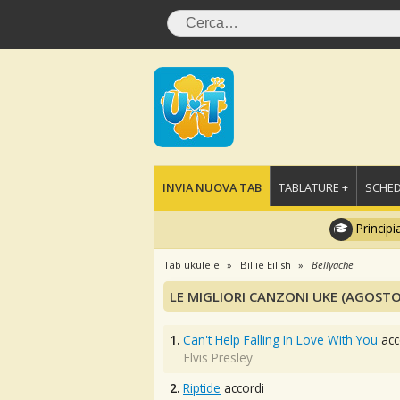
INVIA NUOVA TAB
TABLATURE +
SCHED
Principi
Tab ukulele
Billie Eilish
Bellyache
LE MIGLIORI CANZONI UKE (AGOSTO
1.
Can't Help Falling In Love With You
acc
Elvis Presley
2.
Riptide
accordi