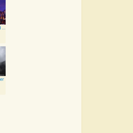
come out and play
er