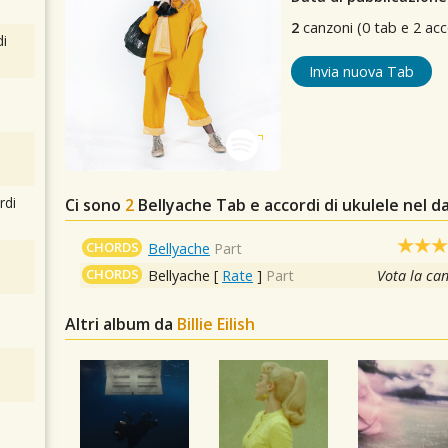
2
canzoni (0 tab e 2 acc
i
Invia nuova Tab
rdi
Ci sono
2
Bellyache
Tab e accordi di ukulele nel 
CHORDS
Bellyache
Part
CHORDS
Bellyache
[
Rate
]
Part
Vota la ca
Altri album da
Billie Eilish