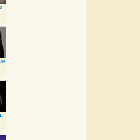
s
Die
WHEN WE ALL FALL ASLEEP, WHERE DO WE GO?