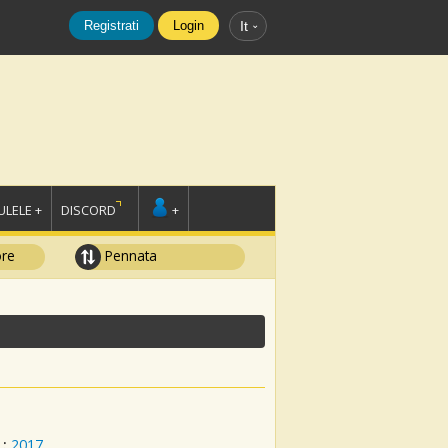
Registrati
Login
It
LELE +
DISCORD
+
ore
Pennata
:
2017