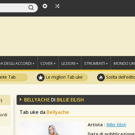
A DEGLI ACCORDI +
COVER +
LEZIONI +
STRUMENTI +
MONDO UKU
ante Tab
Le migliori Tab uke
Scelta dell'edit
BELLYACHE
DI
BILLIE EILISH
)
Tab uke da
Bellyache
ordi
Artista :
Billie Eilish
Data di pubblicazione 