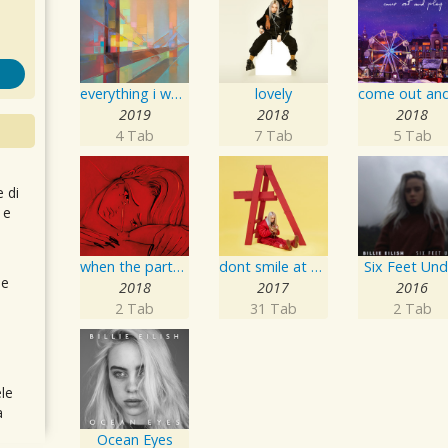
everything i wanted
lovely
2019
2018
2018
4 Tab
7 Tab
5 Tab
e di
 e
when the party's over
dont smile at me
Six Feet Und
 e
2018
2017
2016
2 Tab
31 Tab
2 Tab
le
a
Ocean Eyes