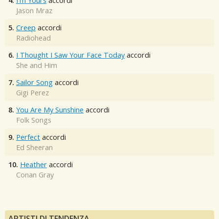
4.
I'm Yours
accordi
Jason Mraz
5.
Creep
accordi
Radiohead
6.
I Thought I Saw Your Face Today
accordi
She and Him
7.
Sailor Song
accordi
Gigi Perez
8.
You Are My Sunshine
accordi
Folk Songs
9.
Perfect
accordi
Ed Sheeran
10.
Heather
accordi
Conan Gray
ARTISTI DI TENDENZA