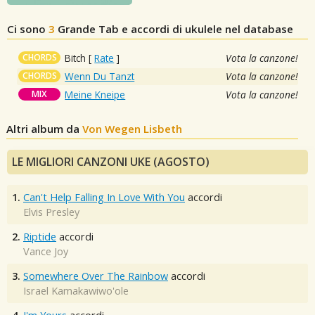
Ci sono
3
Grande
Tab e accordi di ukulele nel database
CHORDS
Bitch
[
Rate
]
Vota la canzone!
CHORDS
Wenn Du Tanzt
Vota la canzone!
MIX
Meine Kneipe
Vota la canzone!
Altri album da
Von Wegen Lisbeth
LE MIGLIORI CANZONI UKE (AGOSTO)
1.
Can't Help Falling In Love With You
accordi
Elvis Presley
2.
Riptide
accordi
Vance Joy
3.
Somewhere Over The Rainbow
accordi
Israel Kamakawiwo'ole