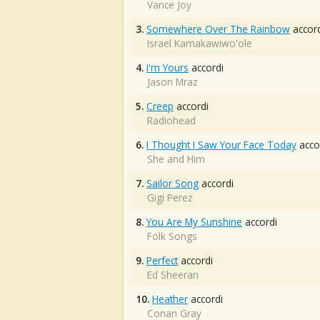
Vance Joy
3.
Somewhere Over The Rainbow
accord
Israel Kamakawiwo'ole
4.
I'm Yours
accordi
Jason Mraz
5.
Creep
accordi
Radiohead
6.
I Thought I Saw Your Face Today
acco
She and Him
7.
Sailor Song
accordi
Gigi Perez
8.
You Are My Sunshine
accordi
Folk Songs
9.
Perfect
accordi
Ed Sheeran
10.
Heather
accordi
Conan Gray