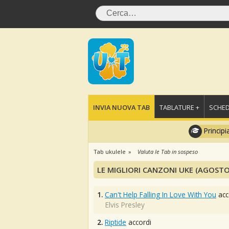
INVIA NUOVA TAB
TABLATURE +
SCHED
Principi
Tab ukulele
Valuta le Tab in sospeso
LE MIGLIORI CANZONI UKE (AGOSTO
1.
Can't Help Falling In Love With You
acc
Elvis Presley
2.
Riptide
accordi