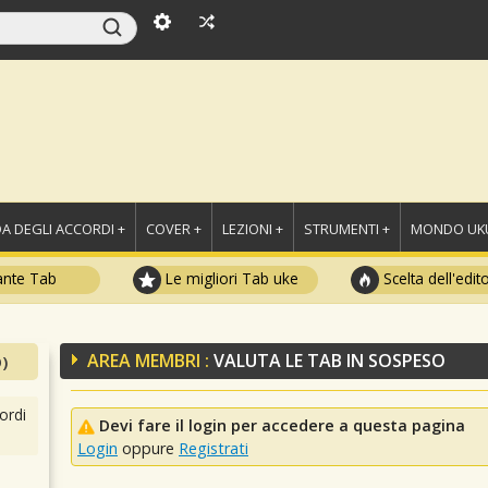
A DEGLI ACCORDI +
COVER +
LEZIONI +
STRUMENTI +
MONDO UKU
ante Tab
Le migliori Tab uke
Scelta dell'edit
AREA MEMBRI :
VALUTA LE TAB IN SOSPESO
)
ordi
Devi fare il login per accedere a questa pagina
Login
oppure
Registrati