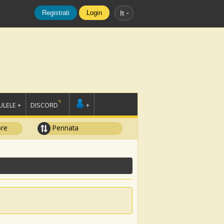
Registrati
Login
It
LELE +
DISCORD
+
ore
Pennata