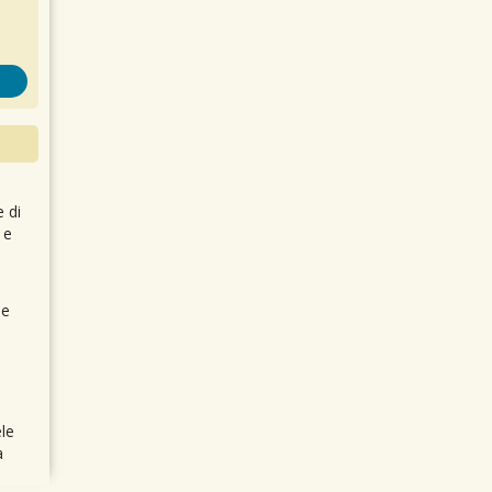
e di
 e
 e
le
a