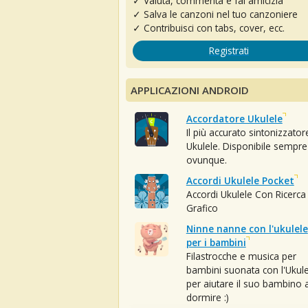
✓ Valuta, commenta e fai amicizia
✓ Salva le canzoni nel tuo canzoniere
✓ Contribuisci con tabs, cover, ecc.
Registrati
APPLICAZIONI ANDROID
Accordatore Ukulele
Il più accurato sintonizzator
Ukulele. Disponibile sempre
ovunque.
Accordi Ukulele Pocket
Accordi Ukulele Con Ricerca
Grafico
Ninne nanne con l'ukulele
per i bambini
Filastrocche e musica per
bambini suonata con l'Ukule
per aiutare il suo bambino 
dormire :)