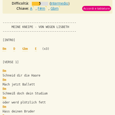
Difficoltà:
5
(
Intermedio
)
Chiave:
A
,
F#m
,
Gbm
Accordi e tablature
-----------------------------------------
     MEINE KNEIPE - VON WEGEN LISBETH
-----------------------------------------
[INTRO]
Bm
D
Gbm
E
   (x3)
[VERSE 1]
Bm
Schneid dir die Haare
Bm
Mach jetzt Ballett
Bm
Schmeiß doch dein Studium
Bm
oder werd plötzlich fett
Bm
Hass deinen Bruder