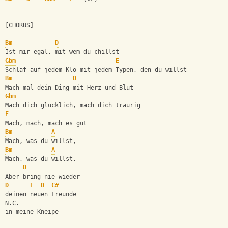
[CHORUS]
Bm
D
Ist mir egal, mit wem du chillst
Gbm
E
Schlaf auf jedem Klo mit jedem Typen, den du willst
Bm
D
Mach mal dein Ding mit Herz und Blut
Gbm
Mach dich glücklich, mach dich traurig
E
Mach, mach, mach es gut
Bm
A
Mach, was du willst,
Bm
A
Mach, was du willst,
D
Aber bring nie wieder
D
E
D
C#
deinen neuen Freunde
N.C.         
in meine Kneipe