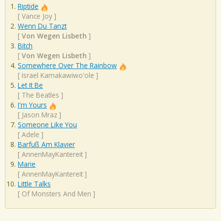
Riptide
[
Vance Joy
]
Wenn Du Tanzt
[
Von Wegen Lisbeth
]
Bitch
[
Von Wegen Lisbeth
]
Somewhere Over The Rainbow
[
Israel Kamakawiwo'ole
]
Let It Be
[
The Beatles
]
I'm Yours
[
Jason Mraz
]
Someone Like You
[
Adele
]
Barfuß Am Klavier
[
AnnenMayKantereit
]
Marie
[
AnnenMayKantereit
]
Little Talks
[
Of Monsters And Men
]