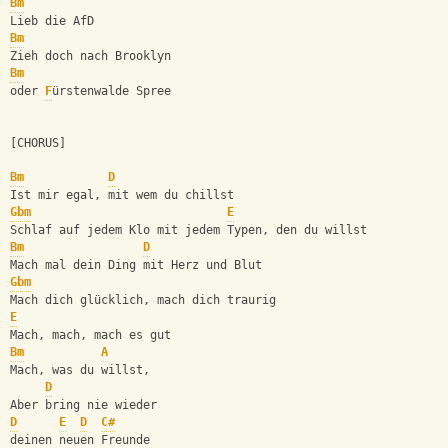
Bm
Lieb die AfD
Bm
Zieh doch nach Brooklyn
Bm
oder 
F
ürstenwalde Spree
[CHORUS]
Bm
D
Ist mir egal, mit wem du chillst
Gbm
E
Schlaf auf jedem Klo mit jedem Typen, den du willst
Bm
D
Mach mal dein Ding mit Herz und Blut
Gbm
Mach dich glücklich, mach dich traurig
E
Mach, mach, mach es gut
Bm
A
Mach, was du willst,
D
Aber bring nie wieder
D
E
D
C#
deinen neuen Freunde