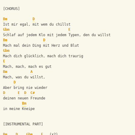
[CHORUS]
Bm
D
Ist mir egal, mit wem du chillst
Gbm
E
Schlaf auf jedem Klo mit jedem Typen, den du willst
Bm
D
Mach mal dein Ding mit Herz und Blut
Gbm
Mach dich glücklich, mach dich traurig
E
Mach, mach, mach es gut
Bm
A
Mach, was du willst,
D
Aber bring nie wieder
D
E
D
C#
deinen neuen Freunde
Bm
in meine Kneipe
[INSTRUMENTAL PART]
Bm
D
Gbm
E
   (x2)