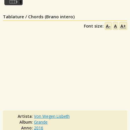
Tablature / Chords (Brano intero)
Font size:
A-
A
A+
Artista:
Von Wegen Lisbeth
Album:
Grande
Anno:
2016