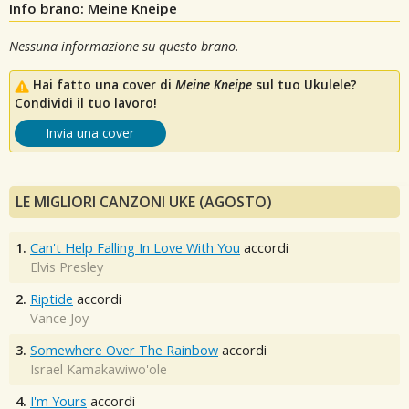
Info brano: Meine Kneipe
Nessuna informazione su questo brano.
Hai fatto una cover di
Meine Kneipe
sul tuo Ukulele?
Condividi il tuo lavoro!
Invia una cover
LE MIGLIORI CANZONI UKE (AGOSTO)
1.
Can't Help Falling In Love With You
accordi
Elvis Presley
2.
Riptide
accordi
Vance Joy
3.
Somewhere Over The Rainbow
accordi
Israel Kamakawiwo'ole
4.
I'm Yours
accordi