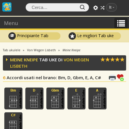
It
Menu
Principiante Tab
Le migliori Tab uke
Tab ukulele
Von Wegen Lisbeth
Meine Kneipe
MEINE KNEIPE
TAB UKE DI
VON WEGEN
LISBETH
6
Accordi usati nel brano
: Bm, D, Gbm, E, A, C#