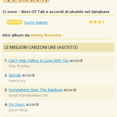
Ci sono
1
Best Of
Tab e accordi di ukulele nel database
CHORDS
You're Sixteen
Altri album da
Johnny Burnette
LE MIGLIORI CANZONI UKE (AGOSTO)
1.
Can't Help Falling In Love With You
accordi
Elvis Presley
2.
Riptide
accordi
Vance Joy
3.
Somewhere Over The Rainbow
accordi
Israel Kamakawiwo'ole
4.
I'm Yours
accordi
Jason Mraz