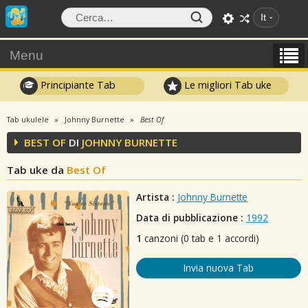
It
Menu
Principiante Tab
Le migliori Tab uke
Tab ukulele
Johnny Burnette
Best Of
BEST OF
DI
JOHNNY BURNETTE
Tab uke da
Best Of
Artista :
Johnny Burnette
Data di pubblicazione :
1992
1
canzoni (0 tab e 1 accordi)
Invia nuova Tab