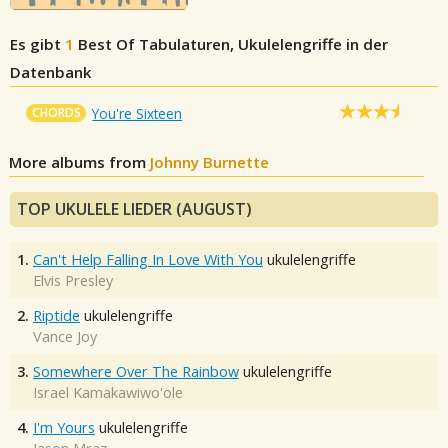
Es gibt
1
Best Of
Tabulaturen, Ukulelengriffe in der
Datenbank
CHORDS
You're Sixteen
More albums from
Johnny Burnette
TOP UKULELE LIEDER (AUGUST)
1.
Can't Help Falling In Love With You
ukulelengriffe
Elvis Presley
2.
Riptide
ukulelengriffe
Vance Joy
3.
Somewhere Over The Rainbow
ukulelengriffe
Israel Kamakawiwo'ole
4.
I'm Yours
ukulelengriffe