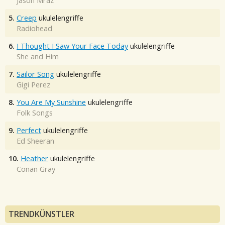
Jason Mraz
5.
Creep
ukulelengriffe
Radiohead
6.
I Thought I Saw Your Face Today
ukulelengriffe
She and Him
7.
Sailor Song
ukulelengriffe
Gigi Perez
8.
You Are My Sunshine
ukulelengriffe
Folk Songs
9.
Perfect
ukulelengriffe
Ed Sheeran
10.
Heather
ukulelengriffe
Conan Gray
TRENDKÜNSTLER