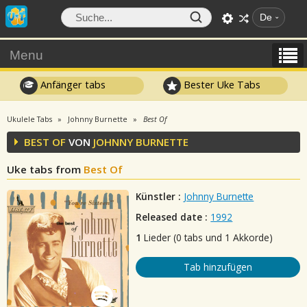
De
Menu
Anfänger tabs
Bester Uke Tabs
Ukulele Tabs
Johnny Burnette
Best Of
BEST OF
VON
JOHNNY BURNETTE
Uke tabs from
Best Of
Künstler :
Johnny Burnette
Released date :
1992
1
Lieder (0 tabs und 1 Akkorde)
Tab hinzufügen