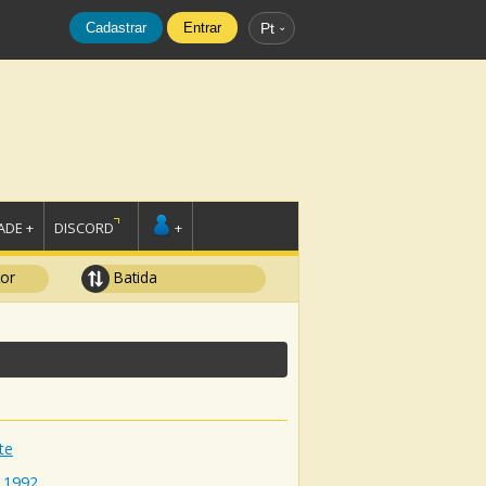
Cadastrar
Entrar
Pt
DE +
DISCORD
+
tor
Batida
te
1992