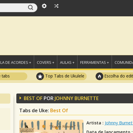
LA DE ACORDES +
COVERS +
AULAS +
FERRAMENTAS +
COMUNIDA
e tabs
Top Tabs de Ukulele
Escolha do edi
BEST OF
POR
JOHNNY BURNETTE
Tabs de Uke:
Best Of
Artista :
Johnny Burnet
Data de lançamento :