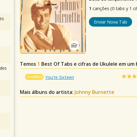
1
canções (0 tabs y 1 ci
es
Enviar Nova Tab
Temos
1
Best Of
Tabs e cifras de Ukulele em um
des
CHORDS
You're Sixteen
Mais álbuns do artista:
Johnny Burnette