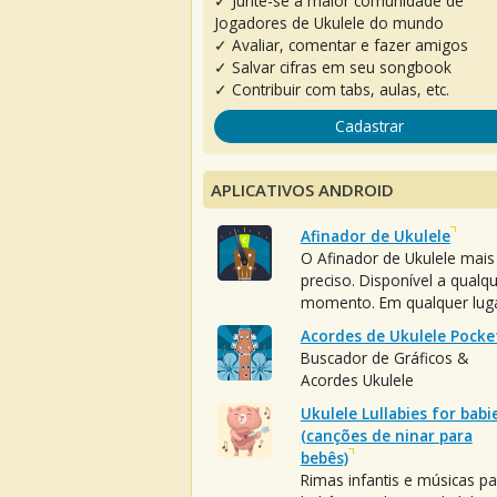
✓ Junte-se à maior comunidade de
Jogadores de Ukulele do mundo
✓ Avaliar, comentar e fazer amigos
✓ Salvar cifras em seu songbook
✓ Contribuir com tabs, aulas, etc.
Cadastrar
APLICATIVOS ANDROID
Afinador de Ukulele
O Afinador de Ukulele mais
preciso. Disponível a qualq
momento. Em qualquer luga
Acordes de Ukulele Pocke
Buscador de Gráficos &
Acordes Ukulele
Ukulele Lullabies for babi
(canções de ninar para
bebês)
Rimas infantis e músicas pa