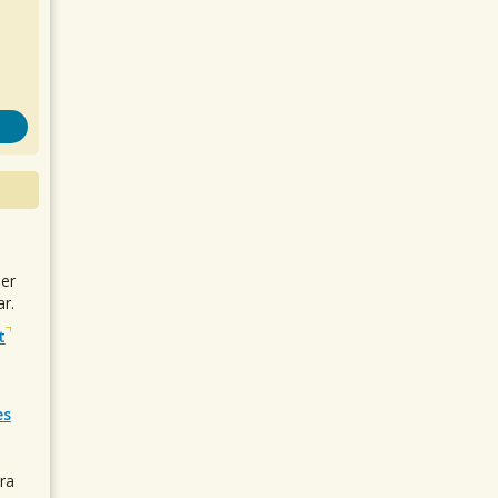
uer
r.
t
es
ra