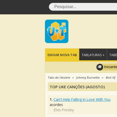
ENVIAR NOVA TAB
TABLATURAS +
TABE
Iniciant
Tabs de Ukulele
Johnny Burnette
Best Of
TOP UKE CANÇÕES (AGOSTO)
1.
Can't Help Falling In Love With You
acordes
Elvis Presley