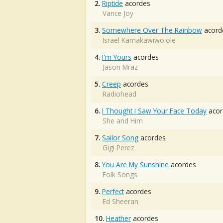
2.
Riptide
acordes
Vance Joy
3.
Somewhere Over The Rainbow
acord
Israel Kamakawiwo'ole
4.
I'm Yours
acordes
Jason Mraz
5.
Creep
acordes
Radiohead
6.
I Thought I Saw Your Face Today
acor
She and Him
7.
Sailor Song
acordes
Gigi Perez
8.
You Are My Sunshine
acordes
Folk Songs
9.
Perfect
acordes
Ed Sheeran
10.
Heather
acordes