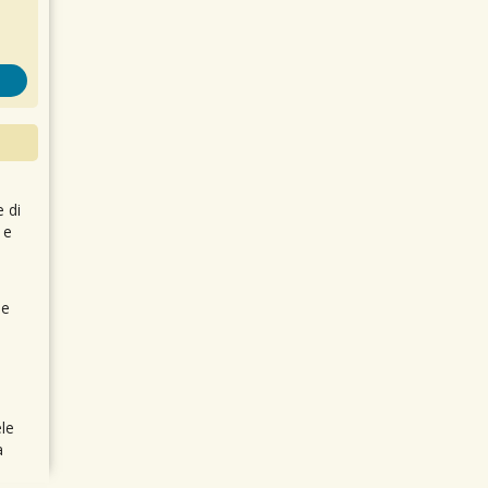
e di
 e
 e
le
a