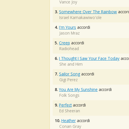
Vance Joy
3.
Somewhere Over The Rainbow
accord
Israel Kamakawiwo'ole
4.
I'm Yours
accordi
Jason Mraz
5.
Creep
accordi
Radiohead
6.
I Thought I Saw Your Face Today
acco
She and Him
7.
Sailor Song
accordi
Gigi Perez
8.
You Are My Sunshine
accordi
Folk Songs
9.
Perfect
accordi
Ed Sheeran
10.
Heather
accordi
Conan Gray