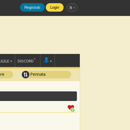
Registrati
Login
It
LELE +
DISCORD
+
ore
Pennata