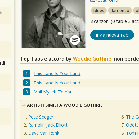
blues
flamenco
o
i
3
canzoni (0 tab e 3 acc
Invia nuova Tab
Top Tabs e accordiby
Woodie Guthrie
, non perde
rdi
This Land Is Your Land
This Land Is Your Land
Mail Myself To You
ARTISTI SIMILI A WOODIE GUTHRIE
Pete Seeger
The Ca
Ramblin’ Jack Elliott
Odett
Dave Van Ronk
Tom P