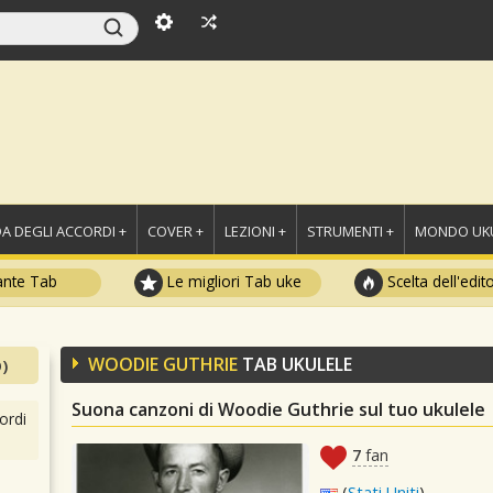
A DEGLI ACCORDI +
COVER +
LEZIONI +
STRUMENTI +
MONDO UKU
ante Tab
Le migliori Tab uke
Scelta dell'edit
WOODIE GUTHRIE
TAB UKULELE
)
Suona canzoni di Woodie Guthrie sul tuo ukulele
ordi
7
fan
(
Stati Uniti
)