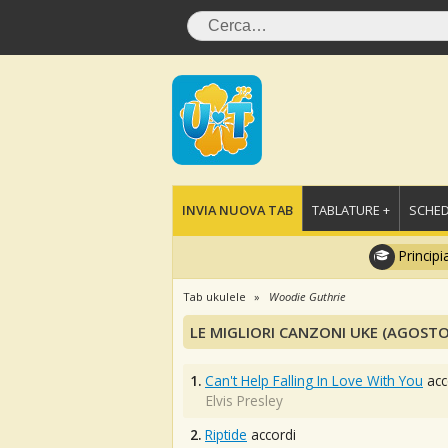
INVIA NUOVA TAB
TABLATURE +
SCHED
Principi
Tab ukulele
Woodie Guthrie
LE MIGLIORI CANZONI UKE (AGOSTO
1.
Can't Help Falling In Love With You
acc
Elvis Presley
2.
Riptide
accordi