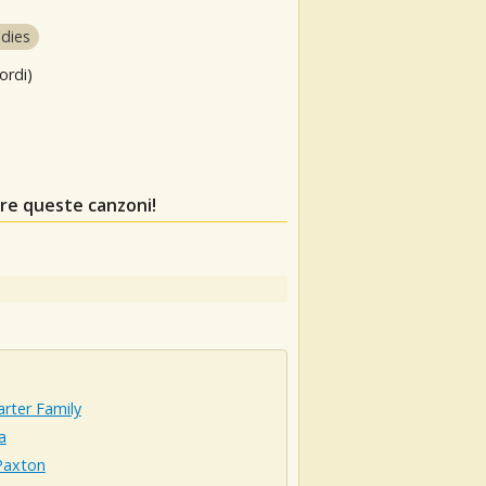
ldies
ordi)
re queste canzoni!
rter Family
a
axton