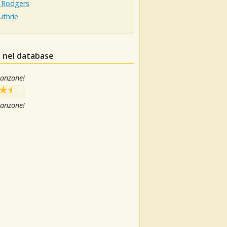
 Rodgers
uthrie
e nel database
canzone!
canzone!