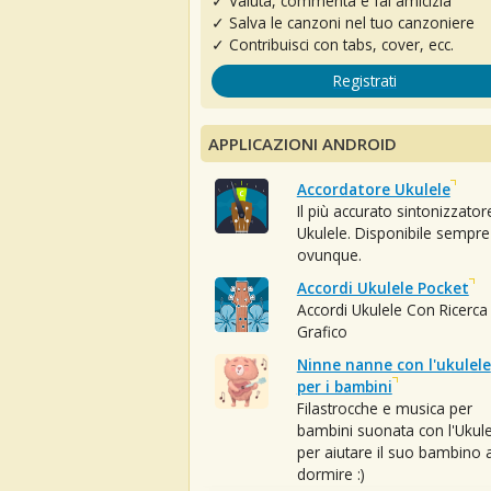
✓ Valuta, commenta e fai amicizia
✓ Salva le canzoni nel tuo canzoniere
✓ Contribuisci con tabs, cover, ecc.
Registrati
APPLICAZIONI ANDROID
Accordatore Ukulele
Il più accurato sintonizzator
Ukulele. Disponibile sempre
ovunque.
Accordi Ukulele Pocket
Accordi Ukulele Con Ricerca
Grafico
Ninne nanne con l'ukulele
per i bambini
Filastrocche e musica per
bambini suonata con l'Ukule
per aiutare il suo bambino 
dormire :)