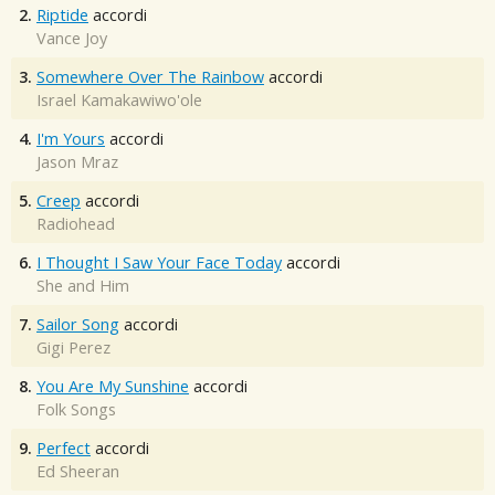
2.
Riptide
accordi
Vance Joy
3.
Somewhere Over The Rainbow
accordi
Israel Kamakawiwo'ole
4.
I'm Yours
accordi
Jason Mraz
5.
Creep
accordi
Radiohead
6.
I Thought I Saw Your Face Today
accordi
She and Him
7.
Sailor Song
accordi
Gigi Perez
8.
You Are My Sunshine
accordi
Folk Songs
9.
Perfect
accordi
Ed Sheeran