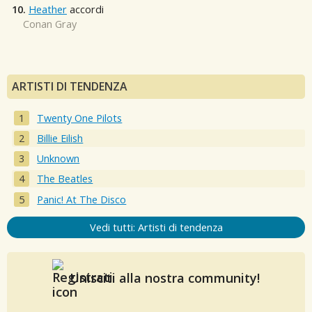
10.
Heather
accordi
Conan Gray
ARTISTI DI TENDENZA
Twenty One Pilots
Billie Eilish
Unknown
The Beatles
Panic! At The Disco
Vedi tutti: Artisti di tendenza
Unisciti alla nostra community!