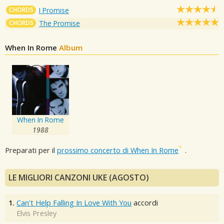
CHORDS
I Promise
CHORDS
The Promise
When In Rome
Album
When In Rome
1988
Preparati per il
prossimo concerto di When In Rome
.
LE MIGLIORI CANZONI UKE (AGOSTO)
1.
Can't Help Falling In Love With You
accordi
Elvis Presley