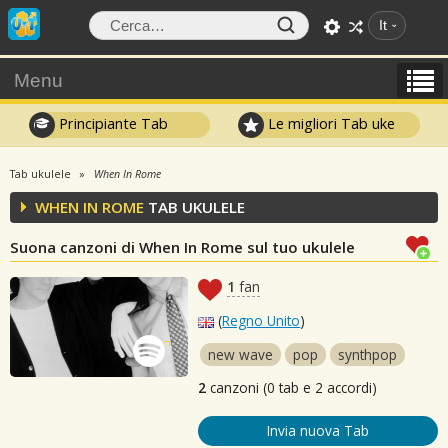
It
Menu
Principiante Tab
Le migliori Tab uke
Tab ukulele
When In Rome
WHEN IN ROME
TAB UKULELE
Suona canzoni di When In Rome sul tuo ukulele
1
fan
(
Regno Unito
)
new wave
pop
synthpop
2
canzoni (0 tab e 2 accordi)
Invia nuova Tab