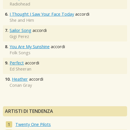
Radiohead
6.
I Thought I Saw Your Face Today
accordi
She and Him
7.
Sailor Song
accordi
Gigi Perez
8.
You Are My Sunshine
accordi
Folk Songs
9.
Perfect
accordi
Ed Sheeran
10.
Heather
accordi
Conan Gray
ARTISTI DI TENDENZA
Twenty One Pilots