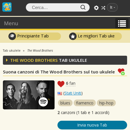
It
Menu
Principiante Tab
Le migliori Tab uke
Tab ukulele
The Wood Brothers
THE WOOD BROTHERS
TAB UKULELE
Suona canzoni di The Wood Brothers sul tuo ukulele
6
fan
(
Stati Uniti
)
blues
flamenco
hip-hop
2
canzoni (1 tab e 1 accordi)
Invia nuova Tab