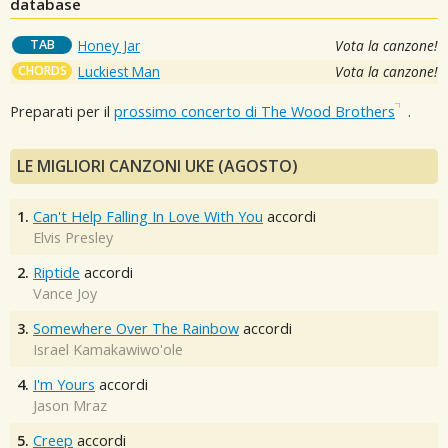
database
TAB
Honey Jar
Vota la canzone!
CHORDS
Luckiest Man
Vota la canzone!
Preparati per il
prossimo concerto di The Wood Brothers
.
LE MIGLIORI CANZONI UKE (AGOSTO)
1.
Can't Help Falling In Love With You
accordi
Elvis Presley
2.
Riptide
accordi
Vance Joy
3.
Somewhere Over The Rainbow
accordi
Israel Kamakawiwo'ole
4.
I'm Yours
accordi
Jason Mraz
5.
Creep
accordi