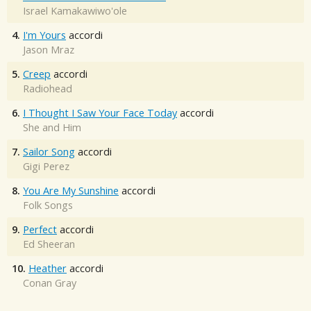
Israel Kamakawiwo'ole
4.
I'm Yours
accordi
Jason Mraz
5.
Creep
accordi
Radiohead
6.
I Thought I Saw Your Face Today
accordi
She and Him
7.
Sailor Song
accordi
Gigi Perez
8.
You Are My Sunshine
accordi
Folk Songs
9.
Perfect
accordi
Ed Sheeran
10.
Heather
accordi
Conan Gray