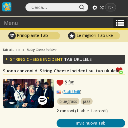
It
Menu
Principiante Tab
Le migliori Tab uke
Tab ukulele
String Cheese Incident
STRING CHEESE INCIDENT
TAB UKULELE
Suona canzoni di String Cheese Incident sul tuo ukulele
5
fan
(
Stati Uniti
)
bluegrass
jazz
2
canzoni (1 tab e 1 accordi)
Invia nuova Tab