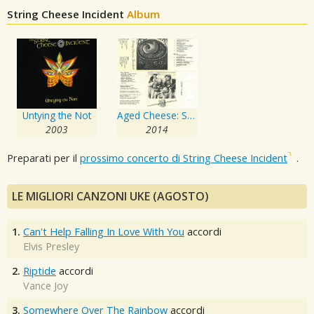
String Cheese Incident
Album
Untying the Not
Aged Cheese: SCI's First Cassette Tape
2003
2014
Preparati per il
prossimo concerto di String Cheese Incident
.
LE MIGLIORI CANZONI UKE (AGOSTO)
1.
Can't Help Falling In Love With You
accordi
Elvis Presley
2.
Riptide
accordi
Vance Joy
3.
Somewhere Over The Rainbow
accordi