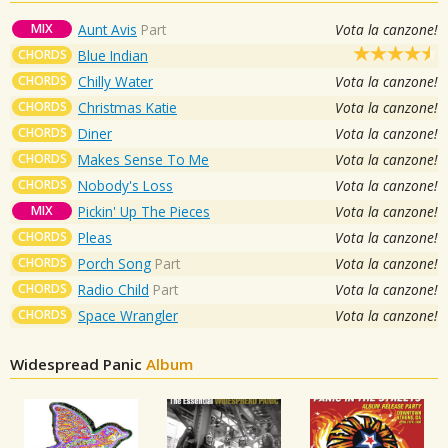
MIX
Aunt Avis
Part
Vota la canzone!
CHORDS
Blue Indian
CHORDS
Chilly Water
Vota la canzone!
CHORDS
Christmas Katie
Vota la canzone!
CHORDS
Diner
Vota la canzone!
CHORDS
Makes Sense To Me
Vota la canzone!
CHORDS
Nobody's Loss
Vota la canzone!
MIX
Pickin' Up The Pieces
Vota la canzone!
CHORDS
Pleas
Vota la canzone!
CHORDS
Porch Song
Part
Vota la canzone!
CHORDS
Radio Child
Part
Vota la canzone!
CHORDS
Space Wrangler
Vota la canzone!
Widespread Panic
Album