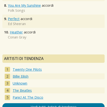
8.
You Are My Sunshine
accordi
Folk Songs
9.
Perfect
accordi
Ed Sheeran
10.
Heather
accordi
Conan Gray
ARTISTI DI TENDENZA
Twenty One Pilots
Billie Eilish
Unknown
The Beatles
Panic! At The Disco
Vedi tutti: Artisti di tendenza