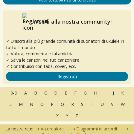
Unisciti alla nostra community!
✓ Unisciti alla più grande comunità di suonatori di ukulele in
tutto il mondo
✓ Valuta, commenta e fai amicizia
✓ Salva le canzoni nel tuo canzoniere
✓ Contribuisci con tabs, cover, ecc.
Registrati
0-9
A
B
C
D
E
F
G
H
I
J
K
L
M
N
O
P
Q
R
S
T
U
V
W
X
Y
Z
La nostra rete:
Accordatore
Diagrammi di accordi