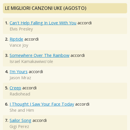
LE MIGLIORI CANZONI UKE (AGOSTO)
1.
Can't Help Falling In Love With You
accordi
Elvis Presley
2.
Riptide
accordi
Vance Joy
3.
Somewhere Over The Rainbow
accordi
Israel Kamakawiwo'ole
4.
I'm Yours
accordi
Jason Mraz
5.
Creep
accordi
Radiohead
6.
I Thought I Saw Your Face Today
accordi
She and Him
7.
Sailor Song
accordi
Gigi Perez