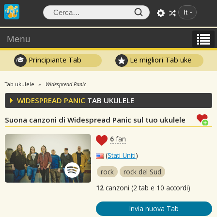
It
Menu
Principiante Tab
Le migliori Tab uke
Tab ukulele
Widespread Panic
WIDESPREAD PANIC
TAB UKULELE
Suona canzoni di Widespread Panic sul tuo ukulele
6
fan
(
Stati Uniti
)
rock
rock del Sud
12
canzoni (2 tab e 10 accordi)
Invia nuova Tab