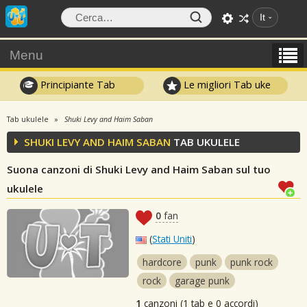
It
Menu
Principiante Tab
Le migliori Tab uke
Tab ukulele
Shuki Levy and Haim Saban
SHUKI LEVY AND HAIM SABAN
TAB UKULELE
Suona canzoni di Shuki Levy and Haim Saban sul tuo
ukulele
0
fan
(
Stati Uniti
)
hardcore
punk
punk rock
rock
garage punk
1
canzoni (1 tab e 0 accordi)