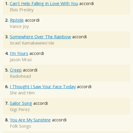
1.
Can't Help Falling In Love With You
accordi
Elvis Presley
2.
Riptide
accordi
Vance Joy
3.
Somewhere Over The Rainbow
accordi
Israel Kamakawiwo'ole
4.
I'm Yours
accordi
Jason Mraz
5.
Creep
accordi
Radiohead
6.
I Thought I Saw Your Face Today
accordi
She and Him
7.
Sailor Song
accordi
Gigi Perez
8.
You Are My Sunshine
accordi
Folk Songs