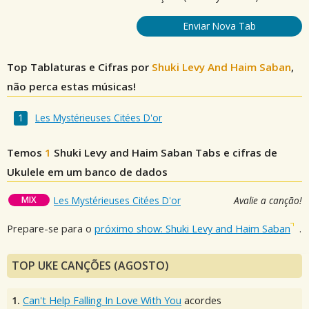
Enviar Nova Tab
Top Tablaturas e Cifras por
Shuki Levy And Haim Saban
,
não perca estas músicas!
Les Mystérieuses Citées D'or
Temos
1
Shuki Levy and Haim Saban
Tabs e cifras de
Ukulele em um banco de dados
MIX
Les Mystérieuses Citées D'or
Avalie a canção!
Prepare-se para o
próximo show: Shuki Levy and Haim Saban
.
TOP UKE CANÇÕES (AGOSTO)
1.
Can't Help Falling In Love With You
acordes