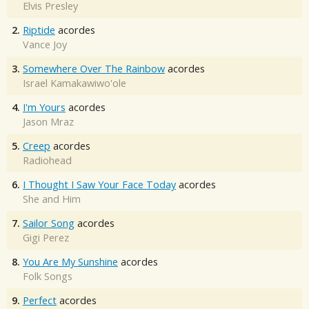
Elvis Presley
2.
Riptide
acordes
Vance Joy
3.
Somewhere Over The Rainbow
acordes
Israel Kamakawiwo'ole
4.
I'm Yours
acordes
Jason Mraz
5.
Creep
acordes
Radiohead
6.
I Thought I Saw Your Face Today
acordes
She and Him
7.
Sailor Song
acordes
Gigi Perez
8.
You Are My Sunshine
acordes
Folk Songs
9.
Perfect
acordes