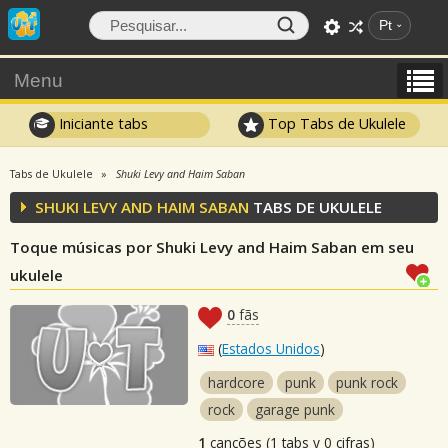
Pt
Menu
Iniciante tabs
Top Tabs de Ukulele
Tabs de Ukulele
Shuki Levy and Haim Saban
SHUKI LEVY AND HAIM SABAN
TABS DE UKULELE
Toque músicas por Shuki Levy and Haim Saban em seu
ukulele
0
fãs
(
Estados Unidos
)
hardcore
punk
punk rock
rock
garage punk
1
canções (1 tabs y 0 cifras)