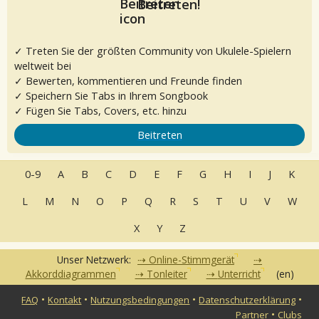
Beitreten!
✓ Treten Sie der größten Community von Ukulele-Spielern
weltweit bei
✓ Bewerten, kommentieren und Freunde finden
✓ Speichern Sie Tabs in Ihrem Songbook
✓ Fügen Sie Tabs, Covers, etc. hinzu
Beitreten
0-9
A
B
C
D
E
F
G
H
I
J
K
L
M
N
O
P
Q
R
S
T
U
V
W
X
Y
Z
Unser Netzwerk:
Online-Stimmgerät
Akkorddiagrammen
Tonleiter
Unterricht
(en)
•
•
•
•
FAQ
Kontakt
Nutzungsbedingungen
Datenschutzerklärung
•
Partner
Clubs