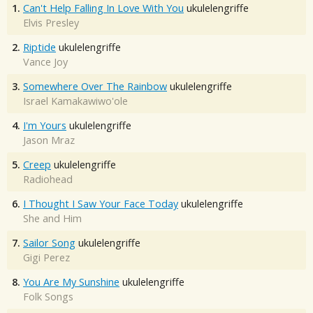
1.
Can't Help Falling In Love With You
ukulelengriffe
Elvis Presley
2.
Riptide
ukulelengriffe
Vance Joy
3.
Somewhere Over The Rainbow
ukulelengriffe
Israel Kamakawiwo'ole
4.
I'm Yours
ukulelengriffe
Jason Mraz
5.
Creep
ukulelengriffe
Radiohead
6.
I Thought I Saw Your Face Today
ukulelengriffe
She and Him
7.
Sailor Song
ukulelengriffe
Gigi Perez
8.
You Are My Sunshine
ukulelengriffe
Folk Songs