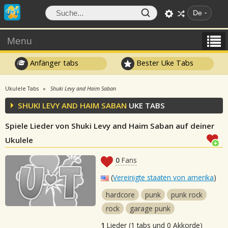
De
Menu
Anfänger tabs
Bester Uke Tabs
Ukulele Tabs
Shuki Levy and Haim Saban
SHUKI LEVY AND HAIM SABAN
UKE TABS
Spiele Lieder von Shuki Levy and Haim Saban auf deiner
Ukulele
0
Fans
(
Vereinigte staaten von amerika
)
hardcore
punk
punk rock
rock
garage punk
1
Lieder (1 tabs und 0 Akkorde)