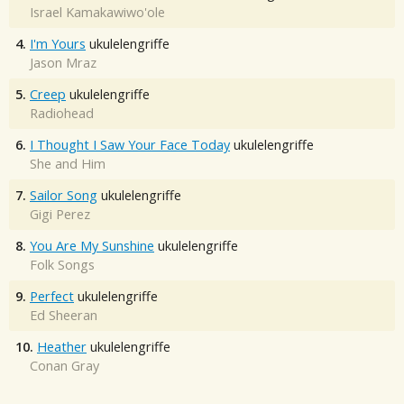
Israel Kamakawiwo'ole
4.
I'm Yours
ukulelengriffe
Jason Mraz
5.
Creep
ukulelengriffe
Radiohead
6.
I Thought I Saw Your Face Today
ukulelengriffe
She and Him
7.
Sailor Song
ukulelengriffe
Gigi Perez
8.
You Are My Sunshine
ukulelengriffe
Folk Songs
9.
Perfect
ukulelengriffe
Ed Sheeran
10.
Heather
ukulelengriffe
Conan Gray