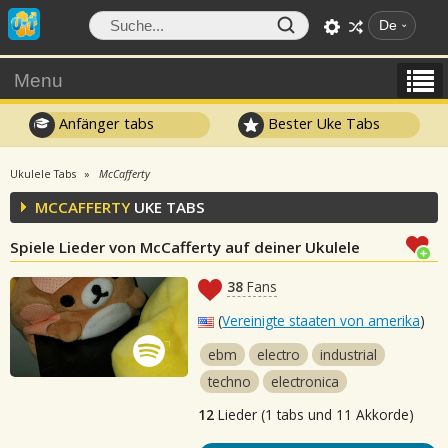
De
Menu
Anfänger tabs
Bester Uke Tabs
Ukulele Tabs
McCafferty
MCCAFFERTY
UKE TABS
Spiele Lieder von McCafferty auf deiner Ukulele
38
Fans
(
Vereinigte staaten von amerika
)
ebm
electro
industrial
techno
electronica
12
Lieder (1 tabs und 11 Akkorde)