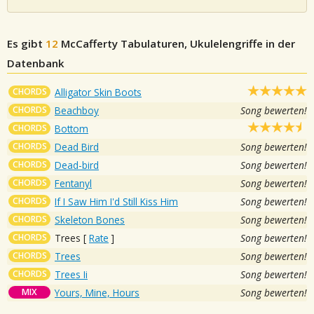
Es gibt
12
McCafferty
Tabulaturen, Ukulelengriffe in der
Datenbank
CHORDS
Alligator Skin Boots
CHORDS
Beachboy
Song bewerten!
CHORDS
Bottom
CHORDS
Dead Bird
Song bewerten!
CHORDS
Dead-bird
Song bewerten!
CHORDS
Fentanyl
Song bewerten!
CHORDS
If I Saw Him I'd Still Kiss Him
Song bewerten!
CHORDS
Skeleton Bones
Song bewerten!
CHORDS
Trees
[
Rate
]
Song bewerten!
CHORDS
Trees
Song bewerten!
CHORDS
Trees Ii
Song bewerten!
MIX
Yours, Mine, Hours
Song bewerten!