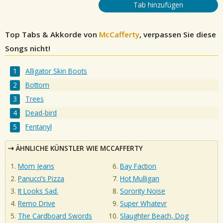
Tab hinzufügen
Top Tabs & Akkorde von
McCafferty
, verpassen Sie diese
Songs nicht!
Alligator Skin Boots
Bottom
Trees
Dead-bird
Fentanyl
ÄHNLICHE KÜNSTLER WIE MCCAFFERTY
Mom Jeans
Bay Faction
Panucci’s Pizza
Hot Mulligan
It Looks Sad.
Sorority Noise
Remo Drive
Super Whatevr
The Cardboard Swords
Slaughter Beach, Dog