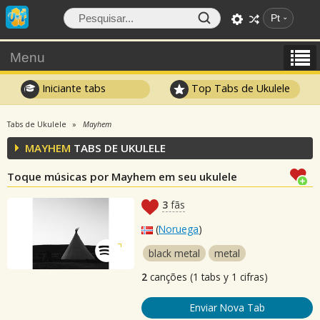
Pt
Menu
Iniciante tabs
Top Tabs de Ukulele
Tabs de Ukulele
Mayhem
MAYHEM
TABS DE UKULELE
Toque músicas por Mayhem em seu ukulele
3
fãs
(
Noruega
)
black metal
metal
2
canções (1 tabs y 1 cifras)
Enviar Nova Tab