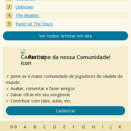
Unknown
The Beatles
Panic! At The Disco
Ver todos: Artistas em alta
Participe da nossa Comunidade!
✓ Junte-se à maior comunidade de Jogadores de Ukulele do
mundo
✓ Avaliar, comentar e fazer amigos
✓ Salvar cifras em seu songbook
✓ Contribuir com tabs, aulas, etc.
Cadastrar
0-9
A
B
C
D
E
F
G
H
I
J
K