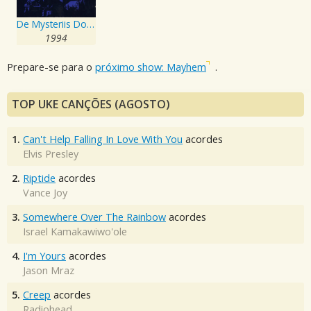
De Mysteriis Dom Sathanas
1994
Prepare-se para o
próximo show: Mayhem
.
TOP UKE CANÇÕES (AGOSTO)
1.
Can't Help Falling In Love With You
acordes
Elvis Presley
2.
Riptide
acordes
Vance Joy
3.
Somewhere Over The Rainbow
acordes
Israel Kamakawiwo'ole
4.
I'm Yours
acordes
Jason Mraz
5.
Creep
acordes
Radiohead