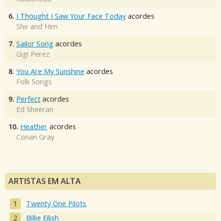
6.
I Thought I Saw Your Face Today
acordes
She and Him
7.
Sailor Song
acordes
Gigi Perez
8.
You Are My Sunshine
acordes
Folk Songs
9.
Perfect
acordes
Ed Sheeran
10.
Heather
acordes
Conan Gray
ARTISTAS EM ALTA
Twenty One Pilots
Billie Eilish