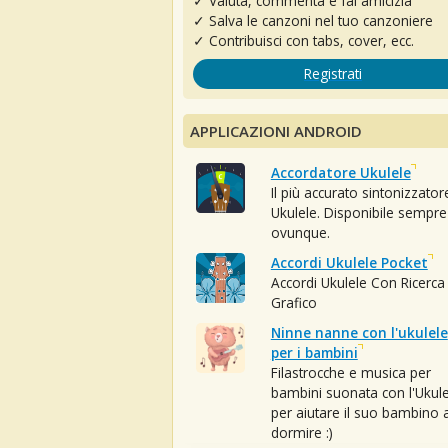
✓ Valuta, commenta e fai amicizia
✓ Salva le canzoni nel tuo canzoniere
✓ Contribuisci con tabs, cover, ecc.
Registrati
APPLICAZIONI ANDROID
Accordatore Ukulele
Il più accurato sintonizzator
Ukulele. Disponibile sempre
ovunque.
Accordi Ukulele Pocket
Accordi Ukulele Con Ricerca
Grafico
Ninne nanne con l'ukulele
per i bambini
Filastrocche e musica per
bambini suonata con l'Ukule
per aiutare il suo bambino 
dormire :)