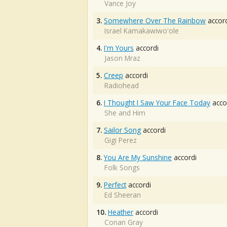
Vance Joy
3.
Somewhere Over The Rainbow
accord
Israel Kamakawiwo'ole
4.
I'm Yours
accordi
Jason Mraz
5.
Creep
accordi
Radiohead
6.
I Thought I Saw Your Face Today
acco
She and Him
7.
Sailor Song
accordi
Gigi Perez
8.
You Are My Sunshine
accordi
Folk Songs
9.
Perfect
accordi
Ed Sheeran
10.
Heather
accordi
Conan Gray