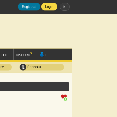
Registrati
Login
It
LELE +
DISCORD
+
ore
Pennata