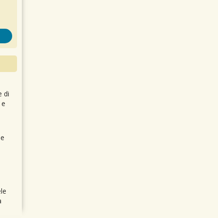
e di
 e
 e
le
a