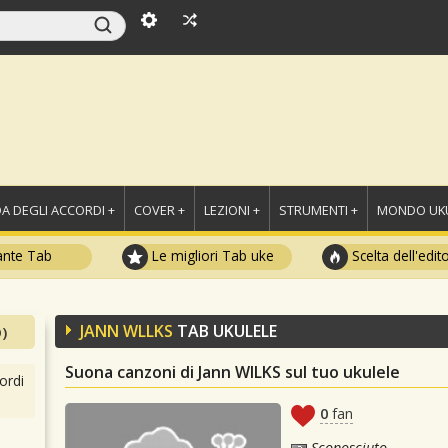
A DEGLI ACCORDI +
COVER +
LEZIONI +
STRUMENTI +
MONDO UKU
ante Tab
Le migliori Tab uke
Scelta dell'edit
JANN WLLKS
TAB UKULELE
)
Suona canzoni di Jann WlLKS sul tuo ukulele
ordi
0
fan
Sconosciuto