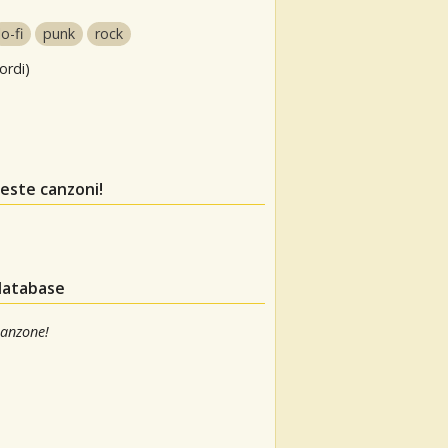
lo-fi
punk
rock
ordi)
este canzoni!
 database
canzone!