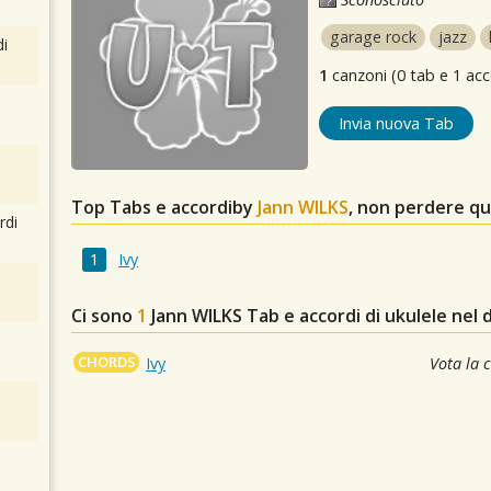
garage rock
jazz
i
1
canzoni (0 tab e 1 acc
Invia nuova Tab
Top Tabs e accordiby
Jann WlLKS
, non perdere qu
rdi
Ivy
Ci sono
1
Jann WlLKS
Tab e accordi di ukulele nel
CHORDS
Ivy
Vota la 