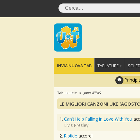
INVIA NUOVA TAB
TABLATURE +
SCHED
Principi
Tab ukulele
Jann WlLKS
LE MIGLIORI CANZONI UKE (AGOSTO
1.
Can't Help Falling In Love With You
acc
Elvis Presley
2.
Riptide
accordi