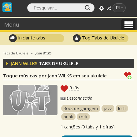
Pt
Menu
Iniciante tabs
Top Tabs de Ukulele
Tabs de Ukulele
Jann WlLKS
JANN WLLKS
TABS DE UKULELE
Toque músicas por Jann WlLKS em seu ukulele
0
fãs
Desconhecido
Rock de garagem
jazz
lo-fi
punk
rock
1
canções (0 tabs y 1 cifras)