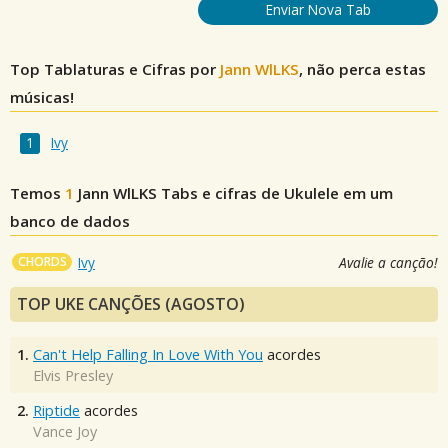
Enviar Nova Tab
Top Tablaturas e Cifras por
Jann WlLKS
, não perca estas
músicas!
Ivy
Temos
1
Jann WlLKS
Tabs e cifras de Ukulele em um
banco de dados
CHORDS
Ivy
Avalie a canção!
TOP UKE CANÇÕES (AGOSTO)
1.
Can't Help Falling In Love With You
acordes
Elvis Presley
2.
Riptide
acordes
Vance Joy