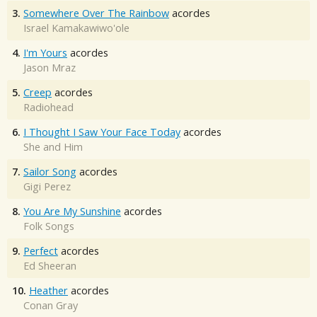
3.
Somewhere Over The Rainbow
acordes
Israel Kamakawiwo'ole
4.
I'm Yours
acordes
Jason Mraz
5.
Creep
acordes
Radiohead
6.
I Thought I Saw Your Face Today
acordes
She and Him
7.
Sailor Song
acordes
Gigi Perez
8.
You Are My Sunshine
acordes
Folk Songs
9.
Perfect
acordes
Ed Sheeran
10.
Heather
acordes
Conan Gray