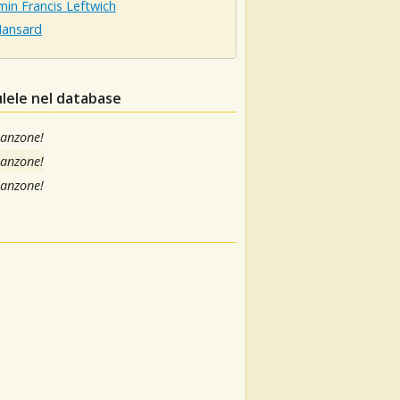
in Francis Leftwich
Hansard
ulele nel database
canzone!
canzone!
canzone!