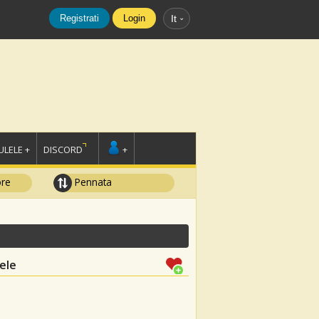
Registrati
Login
It
LELE +
DISCORD
+
ore
Pennata
ele