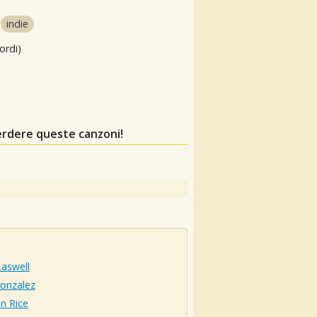
indie
ordi)
erdere queste canzoni!
aswell
Gonzalez
n Rice