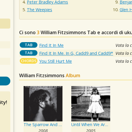
Peter Bradley Adams
Benjam
The Weepies
Glen 
Ci sono
3
William Fitzsimmons
Tab e accordi di uk
TAB
Find It In Me
Vota la 
TAB
Find It In Me. In G, Cadd9 and Cadd9*
Vota la 
CHORDS
You Still Hurt Me
Vota la 
William Fitzsimmons
Album
ty!
The Sparrow And The Crow
Until When We Are Ghosts
2008
2005