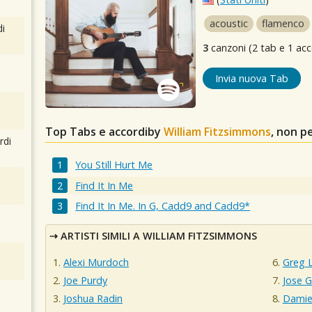
acoustic
flamenco
i
3
canzoni (2 tab e 1 acc
Invia nuova Tab
Top Tabs e accordiby
William Fitzsimmons
, non p
rdi
You Still Hurt Me
Find It In Me
Find It In Me. In G, Cadd9 and Cadd9*
ARTISTI SIMILI A WILLIAM FITZSIMMONS
Alexi Murdoch
Greg L
Joe Purdy
Jose 
Joshua Radin
Damie