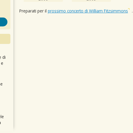
Preparati per il
prossimo concerto di William Fitzsimmons
.
e di
 e
 e
le
a