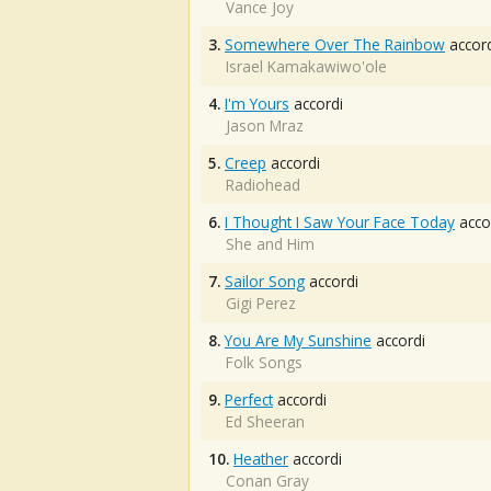
Vance Joy
3.
Somewhere Over The Rainbow
accord
Israel Kamakawiwo'ole
4.
I'm Yours
accordi
Jason Mraz
5.
Creep
accordi
Radiohead
6.
I Thought I Saw Your Face Today
acco
She and Him
7.
Sailor Song
accordi
Gigi Perez
8.
You Are My Sunshine
accordi
Folk Songs
9.
Perfect
accordi
Ed Sheeran
10.
Heather
accordi
Conan Gray