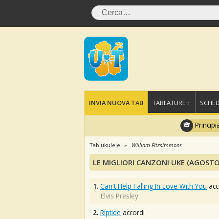
INVIA NUOVA TAB
TABLATURE +
SCHED
Principi
Tab ukulele
William Fitzsimmons
LE MIGLIORI CANZONI UKE (AGOSTO
1.
Can't Help Falling In Love With You
acc
Elvis Presley
2.
Riptide
accordi