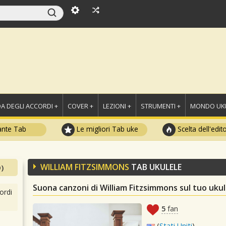
A DEGLI ACCORDI +
COVER +
LEZIONI +
STRUMENTI +
MONDO UKU
ante Tab
Le migliori Tab uke
Scelta dell'edit
WILLIAM FITZSIMMONS
TAB UKULELE
)
Suona canzoni di William Fitzsimmons sul tuo ukul
ordi
5
fan
(
Stati Uniti
)