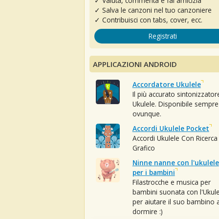
✓ Valuta, commenta e fai amicizia
✓ Salva le canzoni nel tuo canzoniere
✓ Contribuisci con tabs, cover, ecc.
Registrati
APPLICAZIONI ANDROID
Accordatore Ukulele
Il più accurato sintonizzator
Ukulele. Disponibile sempre
ovunque.
Accordi Ukulele Pocket
Accordi Ukulele Con Ricerca
Grafico
Ninne nanne con l'ukulele
per i bambini
Filastrocche e musica per
bambini suonata con l'Ukule
per aiutare il suo bambino 
dormire :)