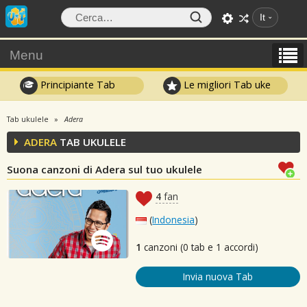
It
Menu
Principiante Tab
Le migliori Tab uke
Tab ukulele
Adera
ADERA
TAB UKULELE
Suona canzoni di Adera sul tuo ukulele
4
fan
(
Indonesia
)
1
canzoni (0 tab e 1 accordi)
Invia nuova Tab