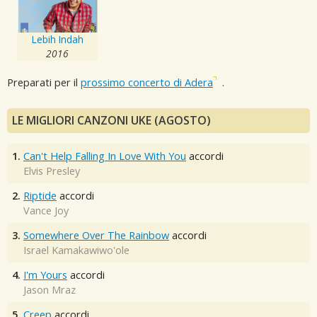
Lebih Indah
2016
Preparati per il
prossimo concerto di Adera
.
LE MIGLIORI CANZONI UKE (AGOSTO)
1.
Can't Help Falling In Love With You
accordi
Elvis Presley
2.
Riptide
accordi
Vance Joy
3.
Somewhere Over The Rainbow
accordi
Israel Kamakawiwo'ole
4.
I'm Yours
accordi
Jason Mraz
5.
Creep
accordi