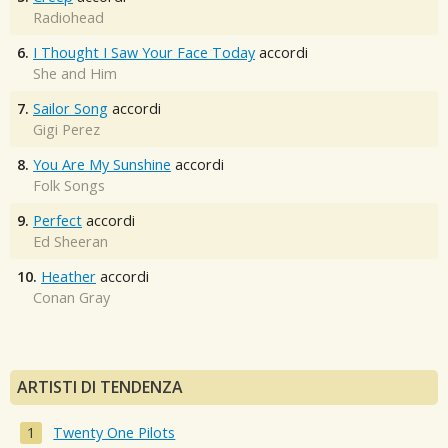
Radiohead
6.
I Thought I Saw Your Face Today
accordi
She and Him
7.
Sailor Song
accordi
Gigi Perez
8.
You Are My Sunshine
accordi
Folk Songs
9.
Perfect
accordi
Ed Sheeran
10.
Heather
accordi
Conan Gray
ARTISTI DI TENDENZA
Twenty One Pilots