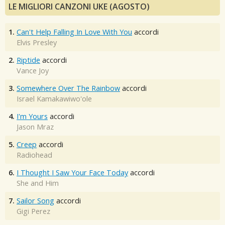
LE MIGLIORI CANZONI UKE (AGOSTO)
1.
Can't Help Falling In Love With You
accordi
Elvis Presley
2.
Riptide
accordi
Vance Joy
3.
Somewhere Over The Rainbow
accordi
Israel Kamakawiwo'ole
4.
I'm Yours
accordi
Jason Mraz
5.
Creep
accordi
Radiohead
6.
I Thought I Saw Your Face Today
accordi
She and Him
7.
Sailor Song
accordi
Gigi Perez