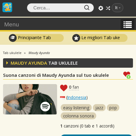
It
Menu
Principiante Tab
Le migliori Tab uke
Tab ukulele
Maudy Ayunda
MAUDY AYUNDA
TAB UKULELE
Suona canzoni di Maudy Ayunda sul tuo ukulele
0
fan
(
Indonesia
)
easy listening
jazz
pop
colonna sonora
1
canzoni (0 tab e 1 accordi)