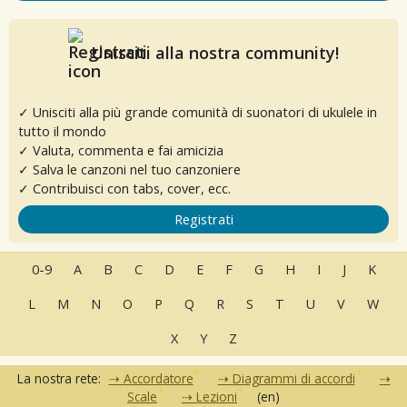
Unisciti alla nostra community!
✓ Unisciti alla più grande comunità di suonatori di ukulele in
tutto il mondo
✓ Valuta, commenta e fai amicizia
✓ Salva le canzoni nel tuo canzoniere
✓ Contribuisci con tabs, cover, ecc.
Registrati
0-9
A
B
C
D
E
F
G
H
I
J
K
L
M
N
O
P
Q
R
S
T
U
V
W
X
Y
Z
La nostra rete:
Accordatore
Diagrammi di accordi
Scale
Lezioni
(en)