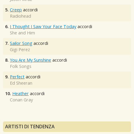
5.
Creep
accordi
Radiohead
6.
I Thought I Saw Your Face Today
accordi
She and Him
7.
Sailor Song
accordi
Gigi Perez
8.
You Are My Sunshine
accordi
Folk Songs
9.
Perfect
accordi
Ed Sheeran
10.
Heather
accordi
Conan Gray
ARTISTI DI TENDENZA