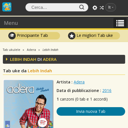
It
Menu
Principiante Tab
Le migliori Tab uke
Tab ukulele
Adera
Lebih Indah
LEBIH INDAH
DI
ADERA
Tab uke da
Lebih Indah
Artista :
Adera
Data di pubblicazione :
2016
1
canzoni (0 tab e 1 accordi)
Invia nuova Tab