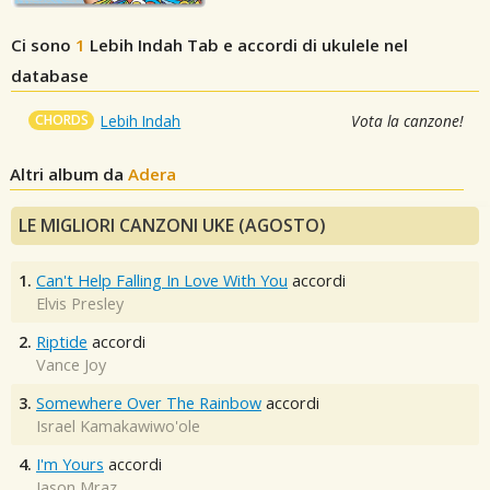
Ci sono
1
Lebih Indah
Tab e accordi di ukulele nel
database
CHORDS
Lebih Indah
Vota la canzone!
Altri album da
Adera
LE MIGLIORI CANZONI UKE (AGOSTO)
1.
Can't Help Falling In Love With You
accordi
Elvis Presley
2.
Riptide
accordi
Vance Joy
3.
Somewhere Over The Rainbow
accordi
Israel Kamakawiwo'ole
4.
I'm Yours
accordi
Jason Mraz