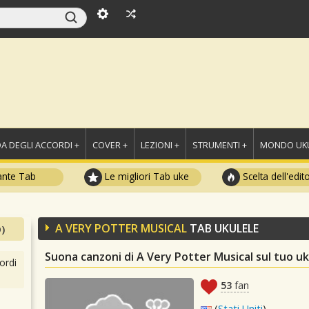
A DEGLI ACCORDI +
COVER +
LEZIONI +
STRUMENTI +
MONDO UKU
ante Tab
Le migliori Tab uke
Scelta dell'edit
A VERY POTTER MUSICAL
TAB UKULELE
)
Suona canzoni di A Very Potter Musical sul tuo uk
ordi
53
fan
(
Stati Uniti
)