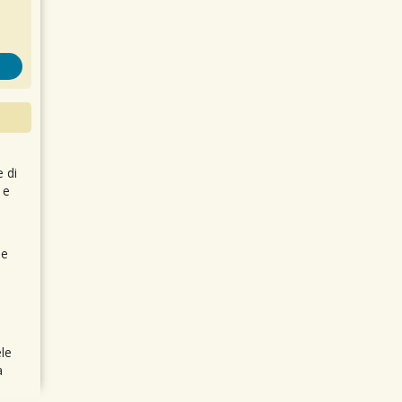
e di
 e
 e
le
a