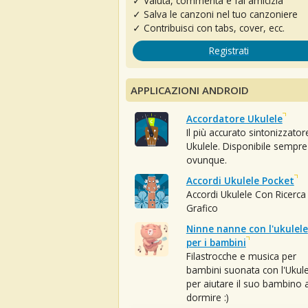
✓ Valuta, commenta e fai amicizia
✓ Salva le canzoni nel tuo canzoniere
✓ Contribuisci con tabs, cover, ecc.
Registrati
APPLICAZIONI ANDROID
Accordatore Ukulele
Il più accurato sintonizzator
Ukulele. Disponibile sempre
ovunque.
Accordi Ukulele Pocket
Accordi Ukulele Con Ricerca
Grafico
Ninne nanne con l'ukulele
per i bambini
Filastrocche e musica per
bambini suonata con l'Ukule
per aiutare il suo bambino 
dormire :)