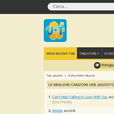
INVIA NUOVA TAB
TABLATURE +
SCHED
Principi
Tab ukulele
A Very Potter Musical
LE MIGLIORI CANZONI UKE (AGOSTO
1.
Can't Help Falling In Love With You
acc
Elvis Presley
2.
Riptide
accordi