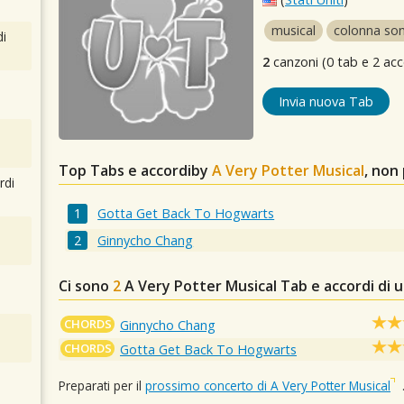
musical
colonna so
i
2
canzoni (0 tab e 2 acc
Invia nuova Tab
Top Tabs e accordiby
A Very Potter Musical
, non
rdi
Gotta Get Back To Hogwarts
Ginnycho Chang
Ci sono
2
A Very Potter Musical
Tab e accordi di 
CHORDS
Ginnycho Chang
CHORDS
Gotta Get Back To Hogwarts
Preparati per il
prossimo concerto di A Very Potter Musical