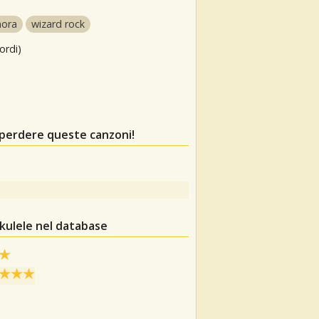
nora
wizard rock
ordi)
 perdere queste canzoni!
ukulele nel database
.