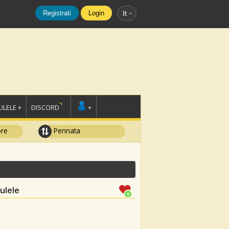
Registrati
Login
It
LELE +
DISCORD
+
ore
Pennata
ulele