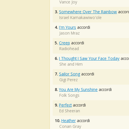
Vance Joy
3.
Somewhere Over The Rainbow
accord
Israel Kamakawiwo'ole
4.
I'm Yours
accordi
Jason Mraz
5.
Creep
accordi
Radiohead
6.
I Thought I Saw Your Face Today
acco
She and Him
7.
Sailor Song
accordi
Gigi Perez
8.
You Are My Sunshine
accordi
Folk Songs
9.
Perfect
accordi
Ed Sheeran
10.
Heather
accordi
Conan Gray