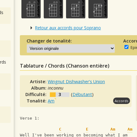
ds
Retour aux accords pour Soprano
Changer de tonalité:
Accor
Epi
rds
Tablature / Chords (Chanson entière)
Artiste:
Wingnut Dishwasher's Union
Album:
inconnu
Difficulté:
3
(
Débutant
)
Tonalité:
Am
Accords
Verse 1:
C
E
Am
Am
Well I've been working on becoming what I am