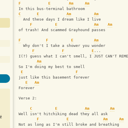
F
E
Am
Am
In this bus-terminal bathroom
C
E
Am
Am
  And these days I dream like I live
F
E
Am
Am
of trash! And scammed Grayhound passes
F
F
E
Am
  Why don't I take a shower you wonder
F
F
E
...
I(?) guess what I can't smell, I JUST CAN'T REM
Am
So I'm doing my best to smell
E
F
just like this basement forever
E
Am
Forever
Verse 2:
C
E
Am
Am
Well isn't hitchiking dead they all ask
é
F
E
Am
Am
Not as long as I'm still broke and breathing