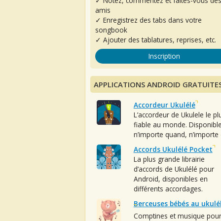
✓ Notez, commentez et faites-vous de
amis
✓ Enregistrez des tabs dans votre
songbook
✓ Ajouter des tablatures, reprises, etc.
Inscription
APPLICATIONS ANDROID GRATUITE
Accordeur Ukulélé
L’accordeur de Ukulele le pl
fiable au monde. Disponibl
n’importe quand, n’importe 
Accords Ukulélé Pocket
La plus grande librairie
d’accords de Ukulélé pour
Android, disponibles en
différents accordages.
Berceuses bébés au ukulé
Comptines et musique pou