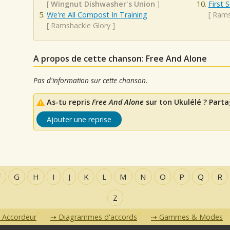
[
Wingnut Dishwasher's Union
]
First 
We're All Compost In Training
[
Rams
[
Ramshackle Glory
]
A propos de cette chanson: Free And Alone
Pas d'information sur cette chanson.
As-tu repris
Free And Alone
sur ton Ukulélé ? Parta
Ajouter une reprise
F
G
H
I
J
K
L
M
N
O
P
Q
R
Z
Accordeur
Diagrammes d'accords
Gammes & Modes