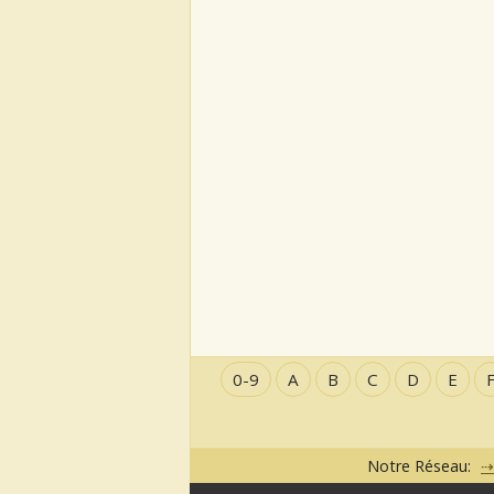
0-9
A
B
C
D
E
Notre Réseau: