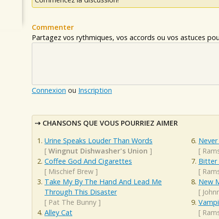
Commenter
Partagez vos rythmiques, vos accords ou vos astuces pour
Connexion
ou
Inscription
CHANSONS QUE VOUS POURRIEZ AIMER
Urine Speaks Louder Than Words
Never
[
Wingnut Dishwasher's Union
]
[
Rams
Coffee God And Cigarettes
Bitter
[
Mischief Brew
]
[
Rams
Take My By The Hand And Lead Me
New M
Through This Disaster
[
John
[
Pat The Bunny
]
Vampir
Alley Cat
[
Rams