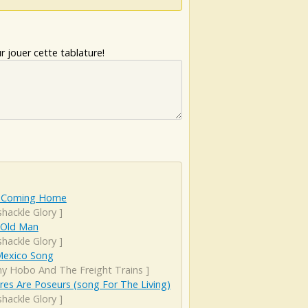
 jouer cette tablature!
 Coming Home
hackle Glory
]
 Old Man
hackle Glory
]
exico Song
ny Hobo And The Freight Trains
]
es Are Poseurs (song For The Living)
hackle Glory
]