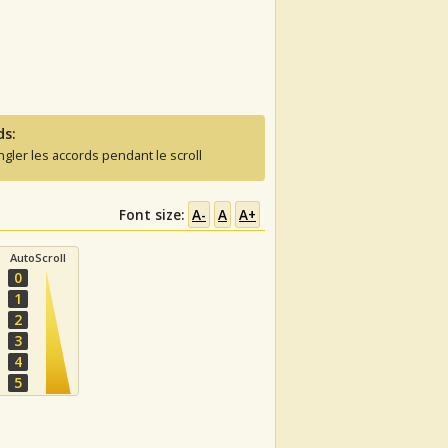
ds:
ngler les accords pendant le scroll
Font size:
A-
A
A+
AutoScroll
0
1
2
3
4
5