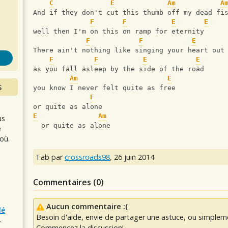
s
C
E
Am
A
And if they don't cut this thumb off my dead fi
F
F
E
E
well then I'm on this on ramp for eternity
F
F
E
There ain't nothing like singing your heart out
F
F
E
E
as you fall asleep by the side of the road
Am
E
S
you know I never felt quite as free
F
or quite as alone
E
Am
us
  or quite as alone
e
où.
Tab par
crossroads98
,
26 juin 2014
Commentaires (
0
)
Aucun commentaire :(
lé
Besoin d'aide, envie de partager une astuce, ou simplem
r
Commencez la discussion!