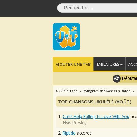
AJOUTER UNE TAB
TABLATURES +
ACC
Débutan
Ukulélé Tabs
Wingnut Dishwasher's Union
TOP CHANSONS UKULÉLÉ (AOÛT)
1.
Can't Help Falling In Love With You
acc
Elvis Presley
2.
Riptide
accords