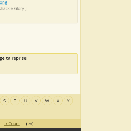
Song
hackle Glory
]
ge ta reprise!
S
T
U
V
W
X
Y
Cours
(en)