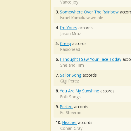
Vance Joy
3.
Somewhere Over The Rainbow
accor
Israel Kamakawiwo'ole
4.
I'm Yours
accords
Jason Mraz
5.
Creep
accords
Radiohead
6.
I Thought I Saw Your Face Today
acco
She and Him
7.
Sailor Song
accords
Gigi Perez
8.
You Are My Sunshine
accords
Folk Songs
9.
Perfect
accords
Ed Sheeran
10.
Heather
accords
Conan Gray