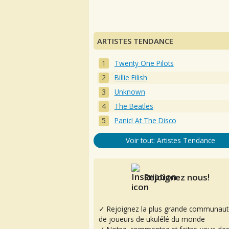
ARTISTES TENDANCE
Twenty One Pilots
Billie Eilish
Unknown
The Beatles
Panic! At The Disco
Voir tout: Artistes Tendance
Rejoignez nous!
✓ Rejoignez la plus grande communaut
de joueurs de ukulélé du monde