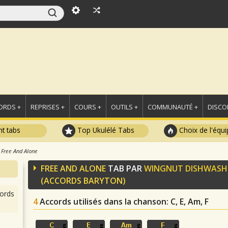
ORDS +
REPRISES +
COURS +
OUTILS +
COMMUNAUTÉ +
DISCO
t tabs
Top Ukulélé Tabs
Choix de l'équi
Free And Alone
FREE AND ALONE
TAB PAR
WINGNUT DISHWASHE
(ACCORDS BARYTON)
ords
4
Accords utilisés dans la chanson
: C, E, Am, F