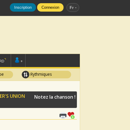
Inscription
Connexion
Fr
RD
+
pe
Rythmiques
R'S UNION
Notez la chanson !