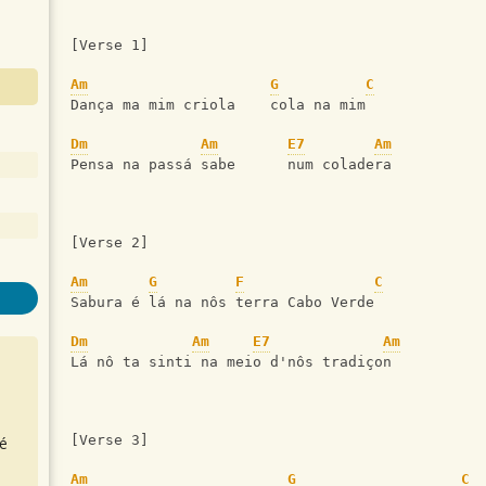
[Verse 1] 
Am
G
C
Dança ma mim criola    cola na mim
Dm
Am
E7
Am
Pensa na passá sabe      num coladera
[Verse 2] 
Am
G
F
C
Sabura é lá na nôs terra Cabo Verde
Dm
Am
E7
Am
Lá nô ta sinti na meio d'nôs tradiçon
[Verse 3] 
é
Am
G
C