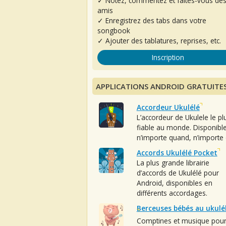
✓ Notez, commentez et faites-vous de
amis
✓ Enregistrez des tabs dans votre
songbook
✓ Ajouter des tablatures, reprises, etc.
Inscription
APPLICATIONS ANDROID GRATUITE
Accordeur Ukulélé
L’accordeur de Ukulele le pl
fiable au monde. Disponibl
n’importe quand, n’importe 
Accords Ukulélé Pocket
La plus grande librairie
d’accords de Ukulélé pour
Android, disponibles en
différents accordages.
Berceuses bébés au ukulé
Comptines et musique pou