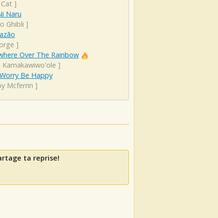
 Cat
]
Ni Naru
o Ghibli
]
Razão
Jorge
]
here Over The Rainbow
el Kamakawiwo'ole
]
 Worry Be Happy
y Mcferrin
]
artage ta reprise!