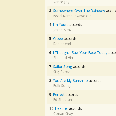
Vance Joy
3.
Somewhere Over The Rainbow
accor
Israel Kamakawiwo'ole
4.
I'm Yours
accords
Jason Mraz
5.
Creep
accords
Radiohead
6.
I Thought I Saw Your Face Today
acco
She and Him
7.
Sailor Song
accords
Gigi Perez
8.
You Are My Sunshine
accords
Folk Songs
9.
Perfect
accords
Ed Sheeran
10.
Heather
accords
Conan Gray