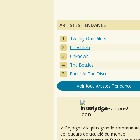
ARTISTES TENDANCE
Twenty One Pilots
Billie Eilish
Unknown
The Beatles
Panic! At The Disco
Voir tout: Artistes Tendance
Rejoignez nous!
✓ Rejoignez la plus grande communaut
de joueurs de ukulélé du monde