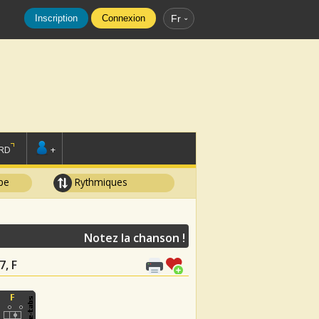
Inscription
Connexion
Fr
RD
+
pe
Rythmiques
Notez la chanson !
7, F