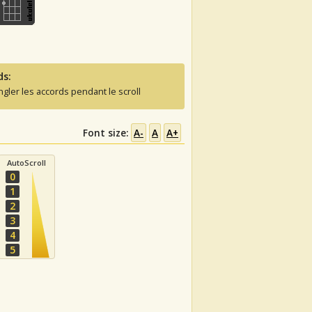
ds:
ngler les accords pendant le scroll
Font size:
A-
A
A+
AutoScroll
0
1
2
3
4
5