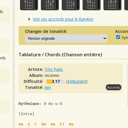
ds
Voir ces acccords pour le Baryton
Changer de tonalité:
Accor
Epi
Tablature / Chords (Chanson entière)
rds
Artiste:
Tito Paris
Album:
inconnu
Difficulté:
3.17
(
Débutant
)
Tonalité:
Am
Accords
Rythmique:
 d-du-u-d
[Intro]
Am
G
C
Dm
Am
E7
Am