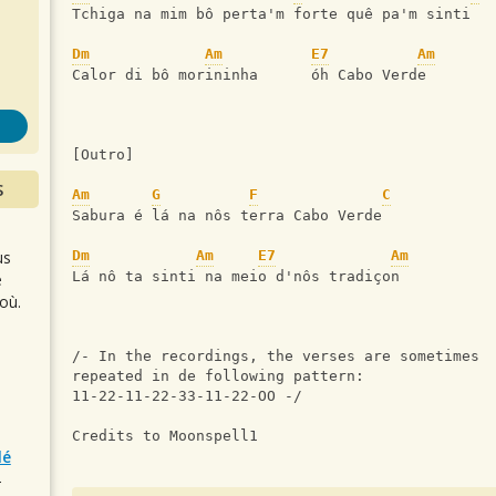
s
Tchiga na mim bô perta'm forte quê pa'm sinti
Dm
Am
E7
Am
Calor di bô morininha      óh Cabo Verde
[Outro]
S
Am
G
F
C
Sabura é lá na nôs terra Cabo Verde
us
Dm
Am
E7
Am
Lá nô ta sinti na meio d'nôs tradiçon
e
où.
/- In the recordings, the verses are sometimes 
repeated in de following pattern: 
11-22-11-22-33-11-22-OO -/
Credits to Moonspell1
lé
r