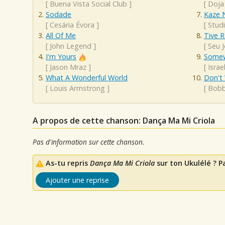
[
Buena Vista Social Club
]
[
Doja
Sodade
Kaze 
[
Cesária Évora
]
[
Studi
All Of Me
Tive 
[
John Legend
]
[
Seu 
I'm Yours
Somew
[
Jason Mraz
]
[
Isra
What A Wonderful World
Don't
[
Louis Armstrong
]
[
Bobb
A propos de cette chanson: Dança Ma Mi Criola
Pas d'information sur cette chanson.
As-tu repris
Dança Ma Mi Criola
sur ton Ukulélé ? P
Ajouter une reprise