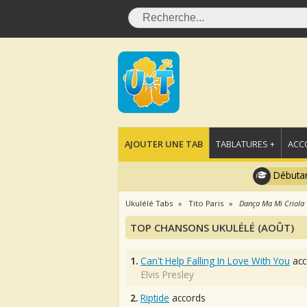
AJOUTER UNE TAB
TABLATURES +
ACC
Débutan
Ukulélé Tabs
Tito Paris
Dança Ma Mi Criola
TOP CHANSONS UKULÉLÉ (AOÛT)
1.
Can't Help Falling In Love With You
acc
Elvis Presley
2.
Riptide
accords