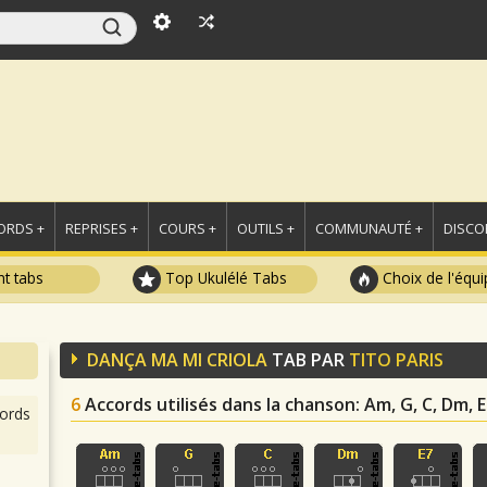
ORDS +
REPRISES +
COURS +
OUTILS +
COMMUNAUTÉ +
DISCO
t tabs
Top Ukulélé Tabs
Choix de l'équi
DANÇA MA MI CRIOLA
TAB PAR
TITO PARIS
6
Accords utilisés dans la chanson
: Am, G, C, Dm, E
ords