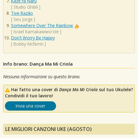
Kaze Ni Naru
[
Studio Ghibli
]
Tive Razão
[
Seu Jorge
]
Somewhere Over The Rainbow
[
Israel Kamakawiwo'ole
]
Don't Worry Be Happy
[
Bobby Mcferrin
]
Info brano: Dança Ma Mi Criola
Nessuna informazione su questo brano.
Hai fatto una cover di
Dança Ma Mi Criola
sul tuo Ukulele?
Condividi il tuo lavoro!
Invia una cover
LE MIGLIORI CANZONI UKE (AGOSTO)