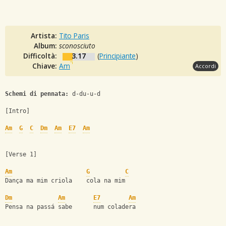
Artista:
Tito Paris
Album:
sconosciuto
Difficoltà:
3.17
(
Principiante
)
Chiave:
Am
Accordi
Schemi di pennata:
 d-du-u-d
[Intro]
Am
G
C
Dm
Am
E7
Am
[Verse 1] 
Am
G
C
Dança ma mim criola    cola na mim
Dm
Am
E7
Am
Pensa na passá sabe      num coladera