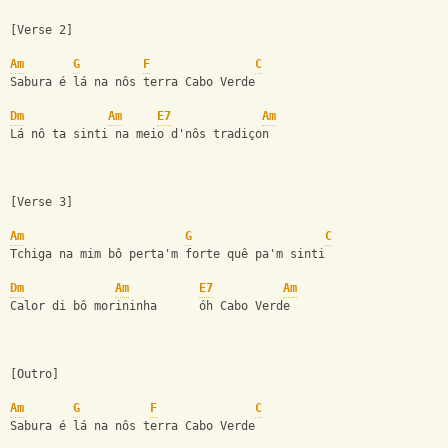
[Verse 2] 
Am
G
F
C
Sabura é lá na nôs terra Cabo Verde
Dm
Am
E7
Am
Lá nô ta sinti na meio d'nôs tradiçon
[Verse 3] 
Am
G
C
Tchiga na mim bô perta'm forte quê pa'm sinti
Dm
Am
E7
Am
Calor di bô morininha      óh Cabo Verde
[Outro]
Am
G
F
C
Sabura é lá na nôs terra Cabo Verde