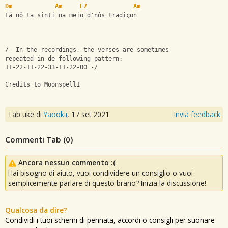
Dm
Am
E7
Am
Lá nô ta sinti na meio d'nôs tradiçon
/- In the recordings, the verses are sometimes 
repeated in de following pattern: 
11-22-11-22-33-11-22-OO -/
Credits to Moonspell1
Tab uke di
Yaookii
,
17 set 2021
Invia feedback
Commenti Tab (
0
)
Ancora nessun commento :(
Hai bisogno di aiuto, vuoi condividere un consiglio o vuoi
semplicemente parlare di questo brano? Inizia la discussione!
Qualcosa da dire?
Condividi i tuoi schemi di pennata, accordi o consigli per suonare