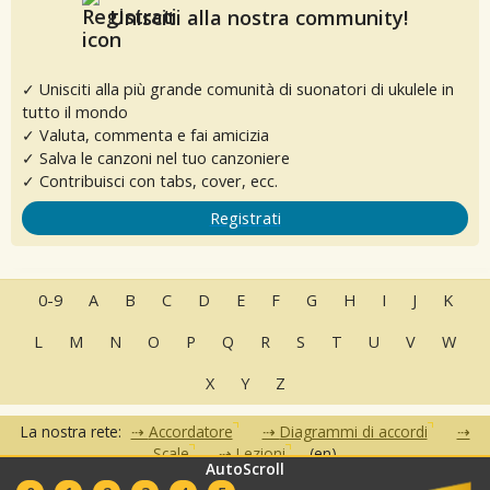
Unisciti alla nostra community!
✓ Unisciti alla più grande comunità di suonatori di ukulele in
tutto il mondo
✓ Valuta, commenta e fai amicizia
✓ Salva le canzoni nel tuo canzoniere
✓ Contribuisci con tabs, cover, ecc.
Registrati
0-9
A
B
C
D
E
F
G
H
I
J
K
L
M
N
O
P
Q
R
S
T
U
V
W
X
Y
Z
La nostra rete:
Accordatore
Diagrammi di accordi
Scale
Lezioni
(en)
AutoScroll