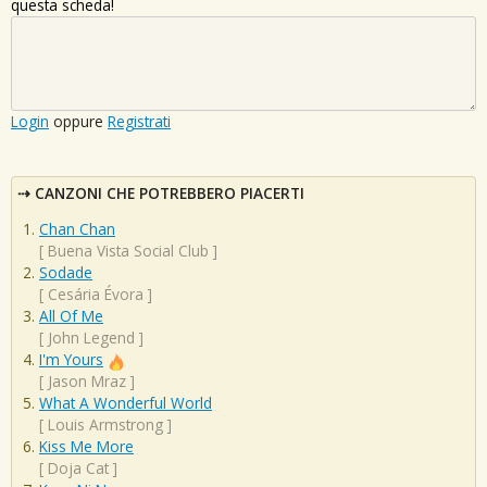
questa scheda!
Login
oppure
Registrati
CANZONI CHE POTREBBERO PIACERTI
Chan Chan
[
Buena Vista Social Club
]
Sodade
[
Cesária Évora
]
All Of Me
[
John Legend
]
I'm Yours
[
Jason Mraz
]
What A Wonderful World
[
Louis Armstrong
]
Kiss Me More
[
Doja Cat
]