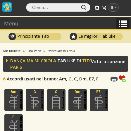
It
Menu
Principiante Tab
Le migliori Tab uke
Tab ukulele
Tito Paris
Dança Ma Mi Criola
DANÇA MA MI CRIOLA
TAB UKE DI
TITO
Vota la canzone!
PARIS
6
Accordi usati nel brano
: Am, G, C, Dm, E7, F