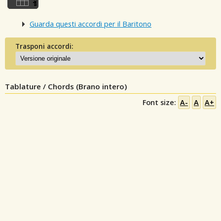
Guarda questi accordi per il Baritono
Trasponi accordi:
Tablature / Chords (Brano intero)
Font size:
A-
A
A+