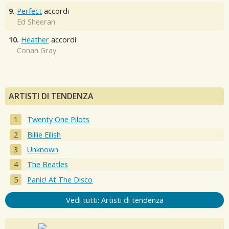
9.
Perfect
accordi
Ed Sheeran
10.
Heather
accordi
Conan Gray
ARTISTI DI TENDENZA
Twenty One Pilots
Billie Eilish
Unknown
The Beatles
Panic! At The Disco
Vedi tutti: Artisti di tendenza