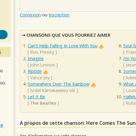
s
Connexion
ou
Inscription
CHANSONS QUE VOUS POURRIEZ AIMER
Can't Help Falling In Love With You
Soul S
S
[
Elvis Presley
]
[
Train
Imagine
I'm Yo
[
John Lennon
]
[
Jaso
us
Riptide
Someo
e
[
Vance Joy
]
[
Adel
où.
Somewhere Over The Rainbow
What 
[
Israel Kamakawiwo'ole
]
[
Loui
Let It Be
Hallel
[
The Beatles
]
[
Rufu
A propos de cette chanson: Here Comes The Sun
lé
r
Pas d'information sur cette chanson.