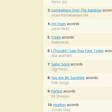
Vance Joy
3.
Somewhere Over The Rainbow
accor
Israel Kamakawiwo'ole
4.
I'm Yours
accords
Jason Mraz
5.
Creep
accords
Radiohead
6.
I Thought I Saw Your Face Today
acco
She and Him
7.
Sailor Song
accords
Gigi Perez
8.
You Are My Sunshine
accords
Folk Songs
9.
Perfect
accords
Ed Sheeran
10.
Heather
accords
Conan Gray