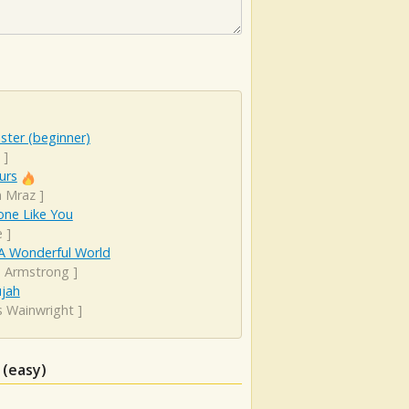
ister (beginner)
]
urs
n Mraz
]
ne Like You
e
]
A Wonderful World
s Armstrong
]
ujah
s Wainwright
]
 (easy)