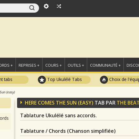
ORDS +
REPRISES +
COURS +
OUTILS +
COMMUNAUTÉ +
DISCO
t tabs
Top Ukulélé Tabs
Choix de l'équi
un (easy)
HERE COMES THE SUN (EASY)
TAB PAR
THE BEA
Tablature Ukulélé sans accords.
ords
Tablature / Chords (Chanson simplifiée)