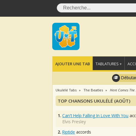
AJOUTER UNE TAB
TABLATURES +
ACC
Débutan
Ukulélé Tabs
The Beatles
Here Comes The S
TOP CHANSONS UKULÉLÉ (AOÛT)
1.
Can't Help Falling In Love With You
acc
Elvis Presley
2.
Riptide
accords