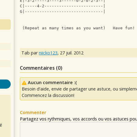
E|-3-2-----3----3------0-2-0-2-3--|            
C|-----4-2------------------------|
G|--------------------------------|
 (Repeat as many times as you want)   Have fun!
Tab par
niicko123
,
27 juil. 2012
Commentaires (
0
)
Aucun commentaire :(
Besoin d'aide, envie de partager une astuce, ou simplem
Commencez la discussion!
Commenter
Partagez vos rythmiques, vos accords ou vos astuces pour
é