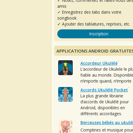
✓ Notez, commentez et faites-vous de
amis
✓ Enregistrez des tabs dans votre
songbook
✓ Ajouter des tablatures, reprises, etc.
Inscription
APPLICATIONS ANDROID GRATUITE
Accordeur Ukulélé
L’accordeur de Ukulele le pl
fiable au monde. Disponibl
n’importe quand, n’importe 
Accords Ukulélé Pocket
La plus grande librairie
d’accords de Ukulélé pour
Android, disponibles en
différents accordages.
Berceuses bébés au ukulé
Comptines et musique pou