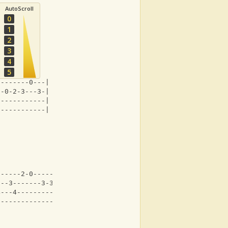
AutoScroll
0
1
2
3
4
5
--------0---|
2-0-2-3---3-|
------------|
------------|                                           
|
|
|
|
------2-0---------0-----0-----0-----0-
---3-------3-3---3-----3-----3-----3--
4---4---------4-----2-----0-----2-----
--------------------------------------