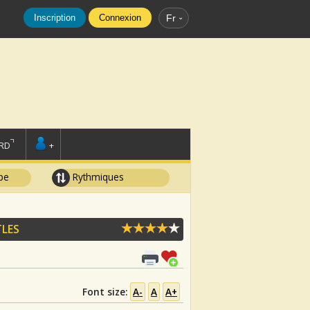
Inscription
Connexion
Fr
RD
+
pe
Rythmiques
TLES
Font size:
A-
A
A+