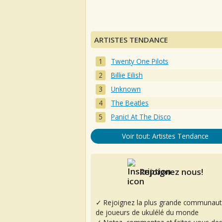
ARTISTES TENDANCE
Twenty One Pilots
Billie Eilish
Unknown
The Beatles
Panic! At The Disco
Voir tout: Artistes Tendance
Rejoignez nous!
✓ Rejoignez la plus grande communaut
de joueurs de ukulélé du monde