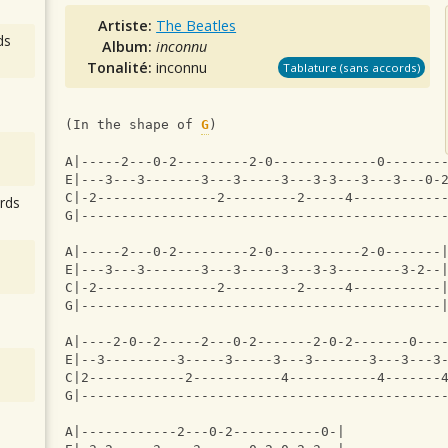
Artiste:
The Beatles
ds
Album:
inconnu
Tonalité:
inconnu
Tablature (sans accords)
(In the shape of 
G
)
A|-----2---0-2---------2-0-------------0-------
E|---3---3-------3---3-----3---3-3---3---3---0-
C|-2---------------2---------2-----4-----------
rds
G|---------------------------------------------
A|-----2---0-2---------2-0-----------2-0-------
E|---3---3-------3---3-----3---3-3--------3-2--
C|-2---------------2---------2-----4-----------
G|---------------------------------------------
A|----2-0--2-----2---0-2-------2-0-2-------0---
E|--3---------3-----3-----3---3-------3---3---3
C|2------------2-----------4-----------4-------
G|---------------------------------------------
A|------------2---0-2-----------0-|