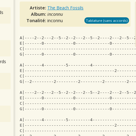
Artiste:
The Beach Fossils
ds
Album:
inconnu
Tonalité:
inconnu
Tablature (sans accords)
A|----2--2---2--5--2--2---2--5--2----2---2--5--
E|-------0------------0--------------0---------
C|---------------------------------------------
G|-------0------------0--------------0---------
rds
A|-------4---------5---------4-----------------
E|-------------------------------------2-------
C|---------------------------------------------
G|--2---------2---------2---------2---------2--
A|----2--2---2--5--2--2---2--5--2----2---2--5--
E|-------0------------0--------------0---------
C|---------------------------------------------
G|-------0------------0--------------0---------
A|-------4---------5---------4-----------------
E|-------------------------------------2-------
C|---------------------------------------------