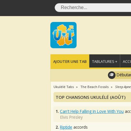
AJOUTER UNE TAB
TABLATURES +
ACC
Débutan
Ukulélé Tabs
The Beach Fossils
Sleep Apn
TOP CHANSONS UKULÉLÉ (AOÛT)
1.
Can't Help Falling In Love With You
acc
Elvis Presley
2.
Riptide
accords