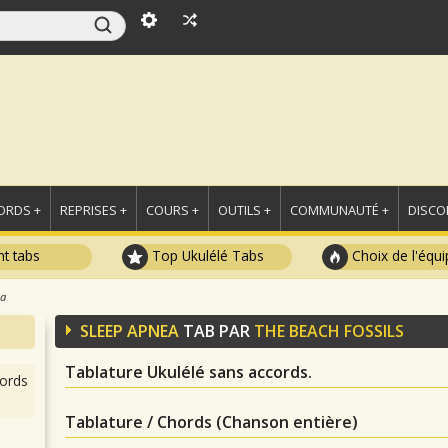
ORDS +
REPRISES +
COURS +
OUTILS +
COMMUNAUTÉ +
DISCO
t tabs
Top Ukulélé Tabs
Choix de l'équi
ea
SLEEP APNEA
TAB PAR
THE BEACH FOSSILS
Tablature Ukulélé sans accords.
ords
Tablature / Chords (Chanson entière)