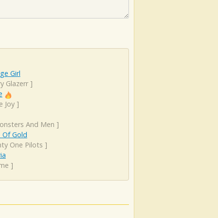
e Girl
y Glazerr
]
e
e Joy
]
onsters And Men
]
 Of Gold
ty One Pilots
]
ia
ime
]