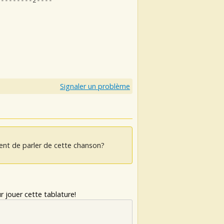
---------2--------------------|
Signaler un problème
ent de parler de cette chanson?
 jouer cette tablature!