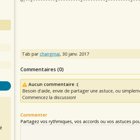
G|--2---------2---------2---------2---------2--
Tab par
changmai
,
30 janv. 2017
Commentaires (
0
)
Aucun commentaire :(
Besoin d'aide, envie de partager une astuce, ou simplem
Commencez la discussion!
Commenter
Partagez vos rythmiques, vos accords ou vos astuces pour
é