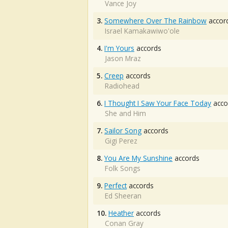
Vance Joy
3.
Somewhere Over The Rainbow
accor
Israel Kamakawiwo'ole
4.
I'm Yours
accords
Jason Mraz
5.
Creep
accords
Radiohead
6.
I Thought I Saw Your Face Today
acco
She and Him
7.
Sailor Song
accords
Gigi Perez
8.
You Are My Sunshine
accords
Folk Songs
9.
Perfect
accords
Ed Sheeran
10.
Heather
accords
Conan Gray