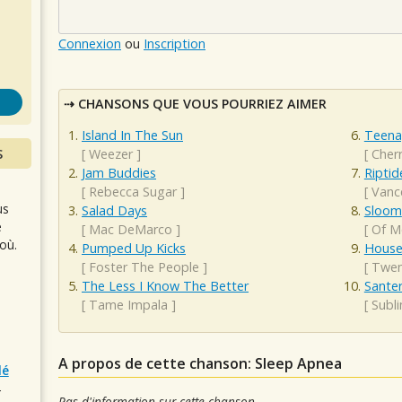
s
Connexion
ou
Inscription
CHANSONS QUE VOUS POURRIEZ AIMER
Island In The Sun
Teenag
S
[
Weezer
]
[
Cherr
Jam Buddies
Riptid
[
Rebecca Sugar
]
[
Vanc
us
Salad Days
Sloom
e
[
Mac DeMarco
]
[
Of M
où.
Pumped Up Kicks
House
[
Foster The People
]
[
Twen
The Less I Know The Better
Santer
[
Tame Impala
]
[
Subl
A propos de cette chanson: Sleep Apnea
lé
r
Pas d'information sur cette chanson.