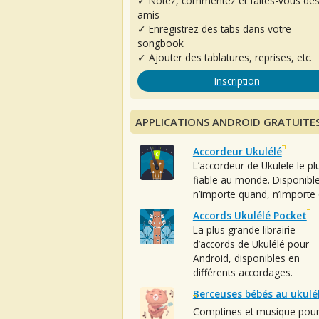
✓ Notez, commentez et faites-vous de
amis
✓ Enregistrez des tabs dans votre
songbook
✓ Ajouter des tablatures, reprises, etc.
Inscription
APPLICATIONS ANDROID GRATUITE
Accordeur Ukulélé
L’accordeur de Ukulele le pl
fiable au monde. Disponibl
n’importe quand, n’importe 
Accords Ukulélé Pocket
La plus grande librairie
d’accords de Ukulélé pour
Android, disponibles en
différents accordages.
Berceuses bébés au ukulé
Comptines et musique pou