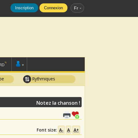
Inscription
Connexion
Fr
RD
+
pe
Rythmiques
Notez la chanson !
Font size:
A-
A
A+