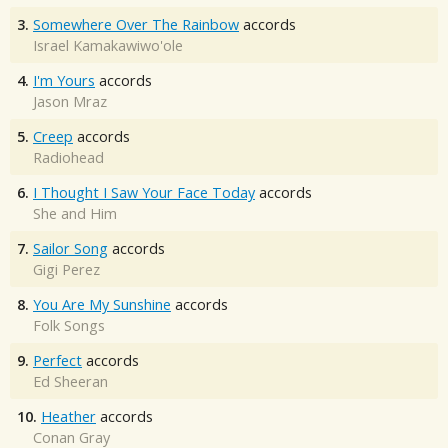
3.
Somewhere Over The Rainbow
accords
Israel Kamakawiwo'ole
4.
I'm Yours
accords
Jason Mraz
5.
Creep
accords
Radiohead
6.
I Thought I Saw Your Face Today
accords
She and Him
7.
Sailor Song
accords
Gigi Perez
8.
You Are My Sunshine
accords
Folk Songs
9.
Perfect
accords
Ed Sheeran
10.
Heather
accords
Conan Gray