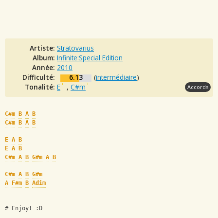
Artiste:
Stratovarius
Album:
Infinite:Special Edition
Année:
2010
Difficulté:
6.13
(
intermédiaire
)
Tonalité:
E
,
C#m
Accords
C#m
B
A
B
C#m
B
A
B
E
A
B
E
A
B
C#m
A
B
G#m
A
B
C#m
A
B
G#m
A
F#m
B
Adim
# Enjoy! :D