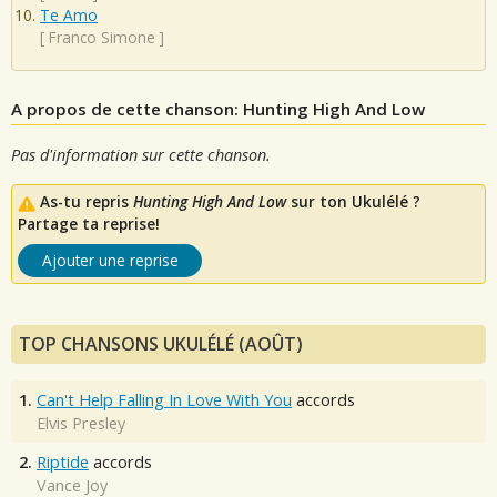
Te Amo
[
Franco Simone
]
A propos de cette chanson: Hunting High And Low
Pas d'information sur cette chanson.
As-tu repris
Hunting High And Low
sur ton Ukulélé ?
Partage ta reprise!
Ajouter une reprise
TOP CHANSONS UKULÉLÉ (AOÛT)
1.
Can't Help Falling In Love With You
accords
Elvis Presley
2.
Riptide
accords
Vance Joy