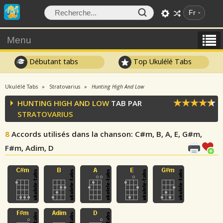
Fr
Menu
Débutant tabs
Top Ukulélé Tabs
Ukulélé Tabs
Stratovarius
Hunting High And Low
HUNTING HIGH AND LOW
TAB PAR
STRATOVARIUS
8
Accords utilisés dans la chanson
: C#m, B, A, E, G#m,
F#m, Adim, D