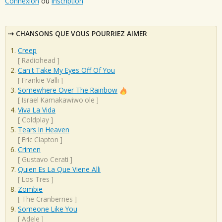
Connexion
ou
Inscription
CHANSONS QUE VOUS POURRIEZ AIMER
Creep
[
Radiohead
]
Can't Take My Eyes Off Of You
[
Frankie Valli
]
Somewhere Over The Rainbow
[
Israel Kamakawiwo'ole
]
Viva La Vida
[
Coldplay
]
Tears In Heaven
[
Eric Clapton
]
Crimen
[
Gustavo Cerati
]
Quien Es La Que Viene Alli
[
Los Tres
]
Zombie
[
The Cranberries
]
Someone Like You
[
Adele
]