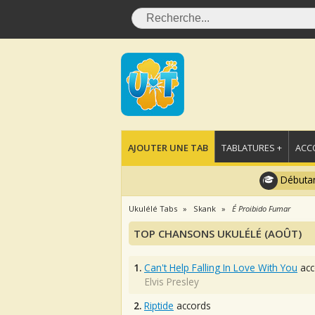
AJOUTER UNE TAB
TABLATURES +
ACC
Débutan
Ukulélé Tabs
Skank
É Proibido Fumar
TOP CHANSONS UKULÉLÉ (AOÛT)
1.
Can't Help Falling In Love With You
acc
Elvis Presley
2.
Riptide
accords