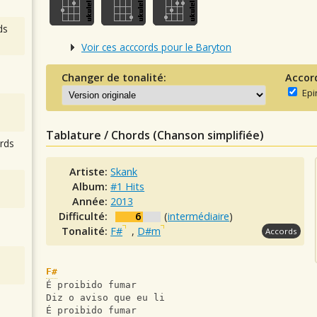
ds
Voir ces acccords pour le Baryton
Changer de tonalité:
Accor
Epi
Tablature / Chords (Chanson simplifiée)
rds
Artiste:
Skank
Album:
#1 Hits
Année:
2013
Difficulté:
6
(
intermédiaire
)
Tonalité:
F#
,
D#m
Accords
F#
É proibido fumar
Diz o aviso que eu li
É proibido fumar