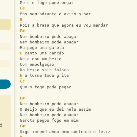
Pois o fogo pode pegar
C#
Mas nem adianta o aviso olhar
B
Pois a brasa que agora eu vou mandar
F#
Nem bombeiro pode apagar
Nem bombeiro pode apagar
Eu pego uma garota
E
 canto uma canção
Nela dou um beijo
Com empolgação
Do beijo sais faísca
E
 a turma toda grita
C#
Que o fogo pode pegar
F#
Nem bombeiro pode apagar
O Beijo que eu dei nela assim
Nem bombeiro pode apagar
Garota pegou fogo em mim
é
C#
Sigo incendiando bem contente e feliz