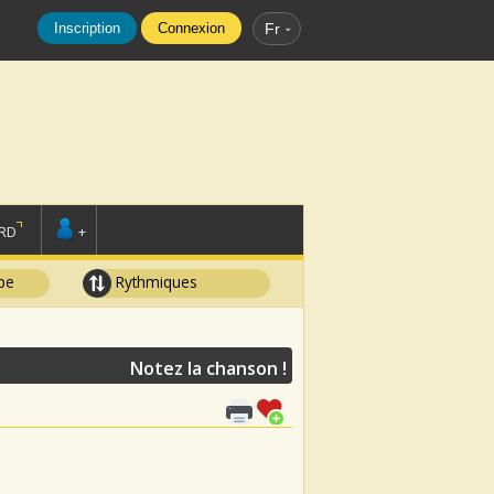
Inscription
Connexion
Fr
RD
+
pe
Rythmiques
Notez la chanson !