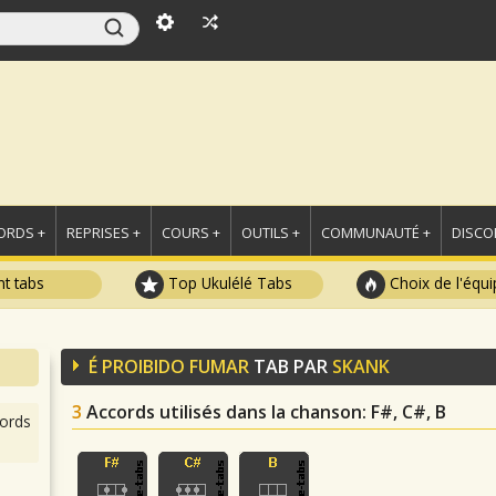
ORDS +
REPRISES +
COURS +
OUTILS +
COMMUNAUTÉ +
DISCO
t tabs
Top Ukulélé Tabs
Choix de l'équi
É PROIBIDO FUMAR
TAB PAR
SKANK
3
Accords utilisés dans la chanson
: F#, C#, B
ords