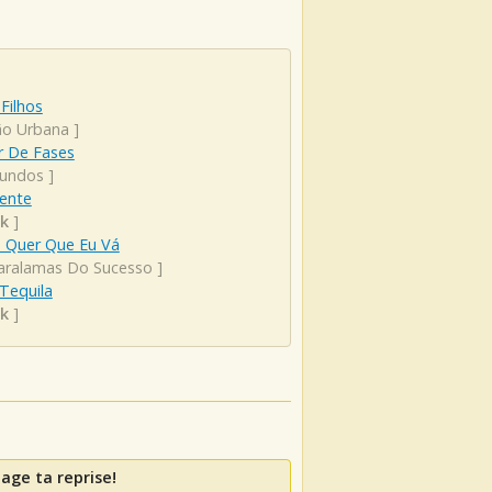
 Filhos
ão Urbana
]
r De Fases
undos
]
mente
k
]
 Quer Que Eu Vá
aralamas Do Sucesso
]
 Tequila
k
]
age ta reprise!