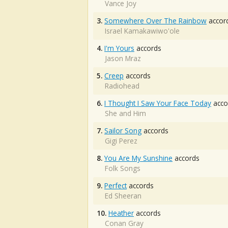
Vance Joy
3.
Somewhere Over The Rainbow
accor
Israel Kamakawiwo'ole
4.
I'm Yours
accords
Jason Mraz
5.
Creep
accords
Radiohead
6.
I Thought I Saw Your Face Today
acco
She and Him
7.
Sailor Song
accords
Gigi Perez
8.
You Are My Sunshine
accords
Folk Songs
9.
Perfect
accords
Ed Sheeran
10.
Heather
accords
Conan Gray