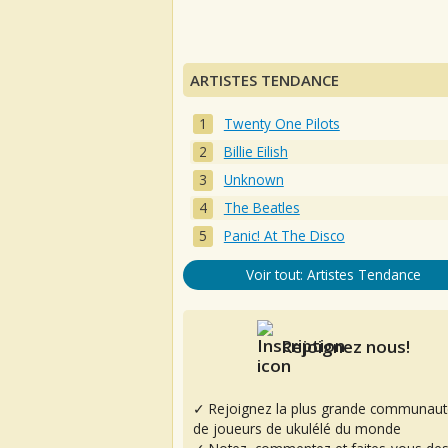
ARTISTES TENDANCE
Twenty One Pilots
Billie Eilish
Unknown
The Beatles
Panic! At The Disco
Voir tout: Artistes Tendance
Rejoignez nous!
✓ Rejoignez la plus grande communaut
de joueurs de ukulélé du monde