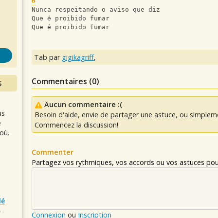
s
B
Nunca respeitando o aviso que diz
Que é proibido fumar
Que é proibido fumar
Tab par
gigikagriff
,
Commentaires (
0
)
S
Aucun commentaire :(
us
Besoin d'aide, envie de partager une astuce, ou simplem
e
Commencez la discussion!
où.
Commenter
Partagez vos rythmiques, vos accords ou vos astuces pour
lé
r
Connexion
ou
Inscription