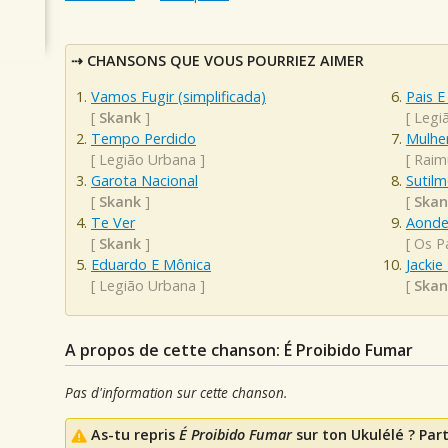
CHANSONS QUE VOUS POURRIEZ AIMER
Vamos Fugir (simplificada)
Pais E
[
Skank
]
[
Legi
Tempo Perdido
Mulhe
[
Legião Urbana
]
[
Raim
Garota Nacional
Sutil
[
Skank
]
[
Skan
Te Ver
Aonde
[
Skank
]
[
Os P
Eduardo E Mônica
Jackie
[
Legião Urbana
]
[
Skan
A propos de cette chanson: É Proibido Fumar
Pas d'information sur cette chanson.
As-tu repris
É Proibido Fumar
sur ton Ukulélé ? Part