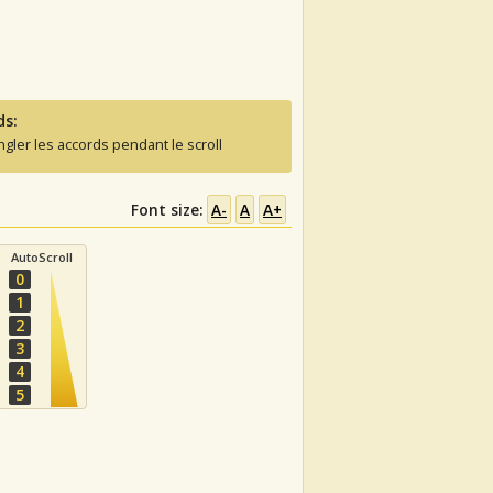
ds:
ngler les accords pendant le scroll
Font size:
A-
A
A+
AutoScroll
0
1
2
3
4
5