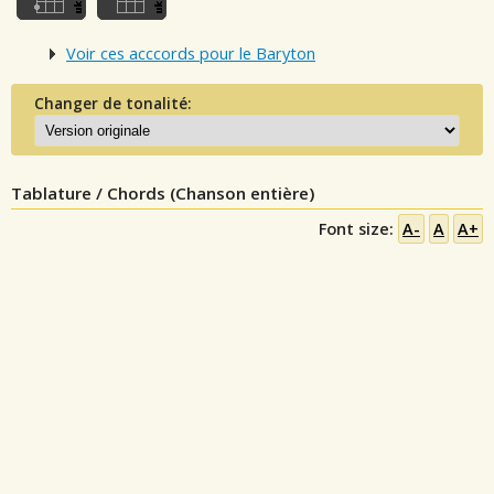
Voir ces acccords pour le Baryton
Changer de tonalité:
Tablature / Chords (Chanson entière)
Font size:
A-
A
A+