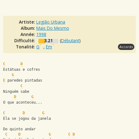
Artiste:
Legião Urbana
Album:
Mais Do Mesmo
Année:
1998
Difficulté:
3.21
(
Débutant
)
Tonalité:
G
,
Em
Accords
C
D
Estátuas e cofres
G
E
 paredes pintadas
C
Ninguém sabe
D
G
O que aconteceu...
C
D
G
Ela se jogou da janela
Do quinto andar
C
D
G
C
D