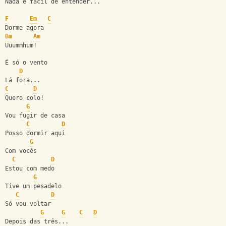
Nada é fácil de entender...
F
Em
C
Dorme agora
Bm
Am
Uuummhum!
É só o vento
D
Lá fora...
C
D
Quero colo!
G
Vou fugir de casa
C
D
Posso dormir aqui
G
Com vocês
C
D
Estou com medo
G
Tive um pesadelo
C
D
Só vou voltar
G
G
C
D
Depois das três...