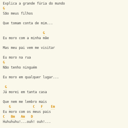
Explica a grande fúria do mundo
G
São meus filhos
Que tomam conta de mim...
G
Eu moro com a minha mãe
Mas meu pai vem me visitar
Eu moro na rua
G
Não tenho ninguém
Eu moro em qualquer lugar...
G
Já morei em tanta casa
Que nem me lembro mais
G
C
F
Em
Eu moro com os meus pais
C
Bm
Am
D
Huhuhuhu!...ouh! ouh!...