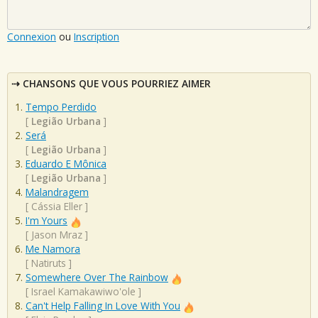
Connexion
ou
Inscription
CHANSONS QUE VOUS POURRIEZ AIMER
Tempo Perdido
[
Legião Urbana
]
Será
[
Legião Urbana
]
Eduardo E Mônica
[
Legião Urbana
]
Malandragem
[
Cássia Eller
]
I'm Yours
[
Jason Mraz
]
Me Namora
[
Natiruts
]
Somewhere Over The Rainbow
[
Israel Kamakawiwo'ole
]
Can't Help Falling In Love With You