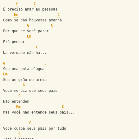
G
C
É preciso amar as pessoas
Em
C
Como se não houvesse amanhã
G
C
Por que se você parar
Em
Prá pensar
C
Na verdade não há...
G
C
Sou uma gota d'água
Em
C
Sou um grão de areia
G
Você me diz que seus pais
C
Não entendem
Em
C
Mas você não entende seus pais...
G
Você culpa seus pais por tudo
G