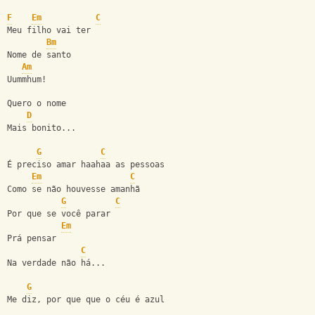
F
Em
C
Meu filho vai ter
Bm
Nome de santo
Am
Uummhum!
Quero o nome
D
Mais bonito...
G
C
É preciso amar haahaa as pessoas
Em
C
Como se não houvesse amanhã
G
C
Por que se você parar
Em
Prá pensar
C
Na verdade não há...
G
Me diz, por que que o céu é azul