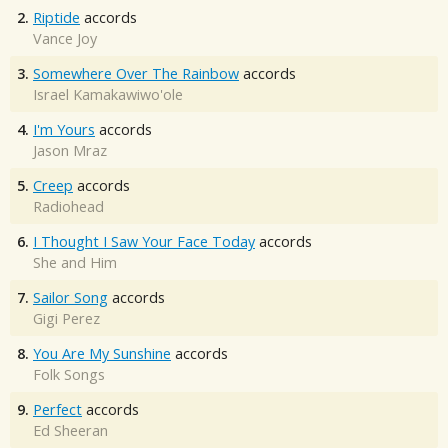
2.
Riptide
accords
Vance Joy
3.
Somewhere Over The Rainbow
accords
Israel Kamakawiwo'ole
4.
I'm Yours
accords
Jason Mraz
5.
Creep
accords
Radiohead
6.
I Thought I Saw Your Face Today
accords
She and Him
7.
Sailor Song
accords
Gigi Perez
8.
You Are My Sunshine
accords
Folk Songs
9.
Perfect
accords
Ed Sheeran