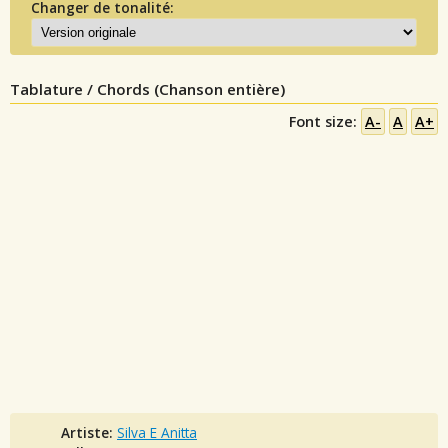
Changer de tonalité:
Tablature / Chords (Chanson entière)
Font size:
A-
A
A+
Artiste:
Silva E Anitta