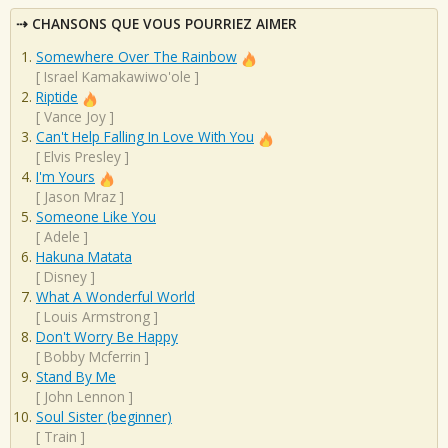
CHANSONS QUE VOUS POURRIEZ AIMER
Somewhere Over The Rainbow
[
Israel Kamakawiwo'ole
]
Riptide
[
Vance Joy
]
Can't Help Falling In Love With You
[
Elvis Presley
]
I'm Yours
[
Jason Mraz
]
Someone Like You
[
Adele
]
Hakuna Matata
[
Disney
]
What A Wonderful World
[
Louis Armstrong
]
Don't Worry Be Happy
[
Bobby Mcferrin
]
Stand By Me
[
John Lennon
]
Soul Sister (beginner)
[
Train
]