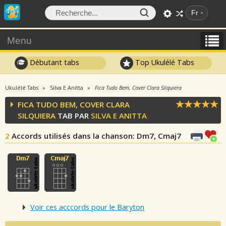
Fr
Menu
Débutant tabs
Top Ukulélé Tabs
Ukulélé Tabs
Silva E Anitta
Fica Tudo Bem, Cover Clara Silquiera
FICA TUDO BEM, COVER CLARA
SILQUIERA
TAB PAR
SILVA E ANITTA
2
Accords utilisés dans la chanson
: Dm7, Cmaj7
Voir ces acccords pour le Baryton