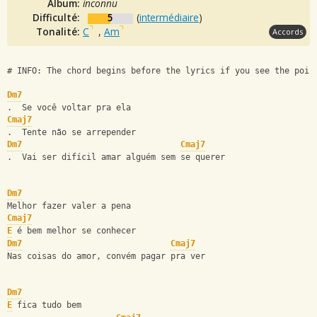
Album:
inconnu
Difficulté:
5
(
intermédiaire
)
Tonalité:
C
,
Am
Accords
# INFO: The chord begins before the lyrics if you see the poin
Dm7
.  Se você voltar pra ela
Cmaj7
.  Tente não se arrepender
Dm7
Cmaj7
.  Vai ser difícil amar alguém sem se querer
Dm7
Melhor fazer valer a pena
Cmaj7
E
 é bem melhor se conhecer
Dm7
Cmaj7
Nas coisas do amor, convém pagar pra ver
Dm7
E
 fica tudo bem