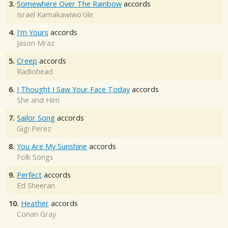
3.
Somewhere Over The Rainbow
accords
Israel Kamakawiwo'ole
4.
I'm Yours
accords
Jason Mraz
5.
Creep
accords
Radiohead
6.
I Thought I Saw Your Face Today
accords
She and Him
7.
Sailor Song
accords
Gigi Perez
8.
You Are My Sunshine
accords
Folk Songs
9.
Perfect
accords
Ed Sheeran
10.
Heather
accords
Conan Gray