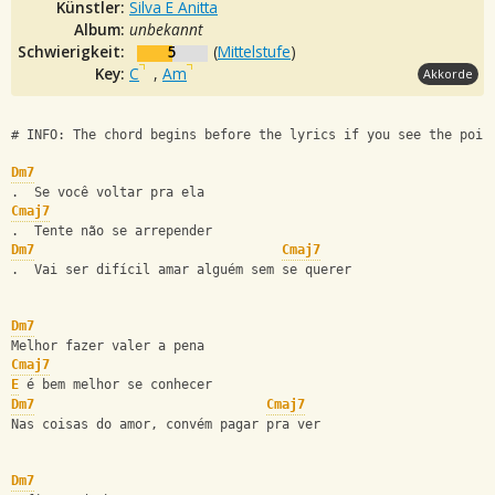
Künstler:
Silva E Anitta
Album:
unbekannt
Schwierigkeit:
5
(
Mittelstufe
)
Key:
C
,
Am
Akkorde
# INFO: The chord begins before the lyrics if you see the poin
Dm7
.  Se você voltar pra ela
Cmaj7
.  Tente não se arrepender
Dm7
Cmaj7
.  Vai ser difícil amar alguém sem se querer
Dm7
Melhor fazer valer a pena
Cmaj7
E
 é bem melhor se conhecer
Dm7
Cmaj7
Nas coisas do amor, convém pagar pra ver
Dm7