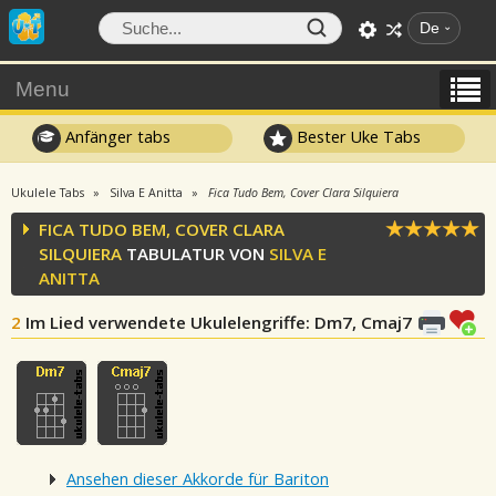
De
Menu
Anfänger tabs
Bester Uke Tabs
Ukulele Tabs
Silva E Anitta
Fica Tudo Bem, Cover Clara Silquiera
FICA TUDO BEM, COVER CLARA
SILQUIERA
TABULATUR VON
SILVA E
ANITTA
2
Im Lied verwendete Ukulelengriffe
: Dm7, Cmaj7
Ansehen dieser Akkorde für Bariton