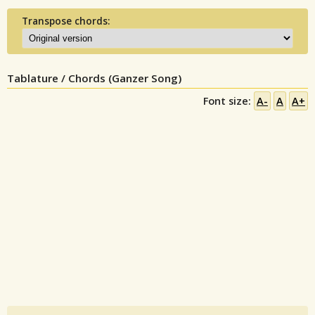
Transpose chords:
Tablature / Chords (Ganzer Song)
Font size:
A-
A
A+