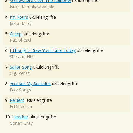
3.
Somewhere Over The Rainbow
ukulelengriffe
Israel Kamakawiwo'ole
4.
I'm Yours
ukulelengriffe
Jason Mraz
5.
Creep
ukulelengriffe
Radiohead
6.
I Thought I Saw Your Face Today
ukulelengriffe
She and Him
7.
Sailor Song
ukulelengriffe
Gigi Perez
8.
You Are My Sunshine
ukulelengriffe
Folk Songs
9.
Perfect
ukulelengriffe
Ed Sheeran
10.
Heather
ukulelengriffe
Conan Gray