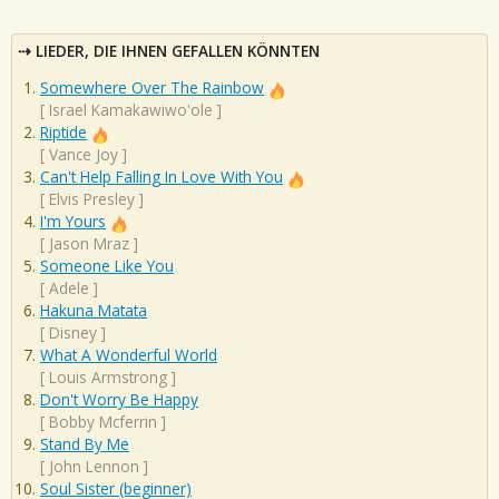
LIEDER, DIE IHNEN GEFALLEN KÖNNTEN
Somewhere Over The Rainbow
[
Israel Kamakawiwo'ole
]
Riptide
[
Vance Joy
]
Can't Help Falling In Love With You
[
Elvis Presley
]
I'm Yours
[
Jason Mraz
]
Someone Like You
[
Adele
]
Hakuna Matata
[
Disney
]
What A Wonderful World
[
Louis Armstrong
]
Don't Worry Be Happy
[
Bobby Mcferrin
]
Stand By Me
[
John Lennon
]
Soul Sister (beginner)