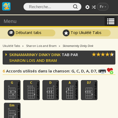
Fr
Menu
Débutant tabs
Top Ukulélé Tabs
Ukulélé Tabs
Sharon Lois and Bram
Skinamarinky Dinky Dink
SKINAMARINKY DINKY DINK
TAB PAR
SHARON LOIS AND BRAM
6
Accords utilisés dans la chanson
: G, C, D, A, D7, Em