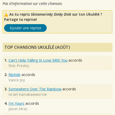
Pas d'information sur cette chanson.
As-tu repris
Skinamarinky Dinky Dink
sur ton Ukulélé ?
Partage ta reprise!
Ajouter une reprise
TOP CHANSONS UKULÉLÉ (AOÛT)
1.
Can't Help Falling In Love With You
accords
Elvis Presley
2.
Riptide
accords
Vance Joy
3.
Somewhere Over The Rainbow
accords
Israel Kamakawiwo'ole
4.
I'm Yours
accords
Jason Mraz