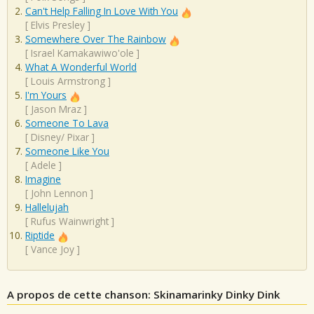
Can't Help Falling In Love With You
[
Elvis Presley
]
Somewhere Over The Rainbow
[
Israel Kamakawiwo'ole
]
What A Wonderful World
[
Louis Armstrong
]
I'm Yours
[
Jason Mraz
]
Someone To Lava
[
Disney/ Pixar
]
Someone Like You
[
Adele
]
Imagine
[
John Lennon
]
Hallelujah
[
Rufus Wainwright
]
Riptide
[
Vance Joy
]
A propos de cette chanson: Skinamarinky Dinky Dink