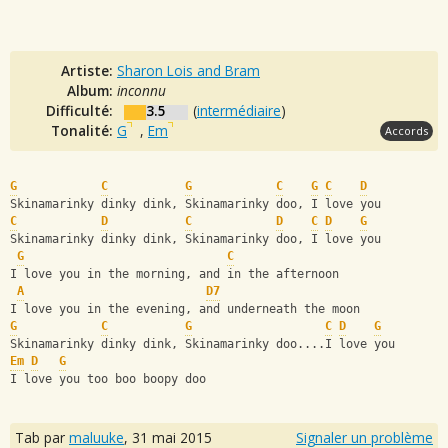
Artiste:
Sharon Lois and Bram
Album:
inconnu
Difficulté:
3.5
(
intermédiaire
)
Tonalité:
G
,
Em
Accords
G
C
G
C
G
C
D
Skinamarinky dinky dink, Skinamarinky doo, I love you
C
D
C
D
C
D
G
Skinamarinky dinky dink, Skinamarinky doo, I love you
G
C
I love you in the morning, and in the afternoon
A
D7
I love you in the evening, and underneath the moon
G
C
G
C
D
G
Skinamarinky dinky dink, Skinamarinky doo....I love you
Em
D
G
I love you too boo boopy doo
Tab par
maluuke
,
31 mai 2015
Signaler un problème