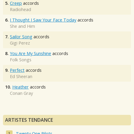
5.
Creep
accords
Radiohead
6.
I Thought I Saw Your Face Today
accords
She and Him
7.
Sailor Song
accords
Gigi Perez
8.
You Are My Sunshine
accords
Folk Songs
9.
Perfect
accords
Ed Sheeran
10.
Heather
accords
Conan Gray
ARTISTES TENDANCE
Twenty One Pilots