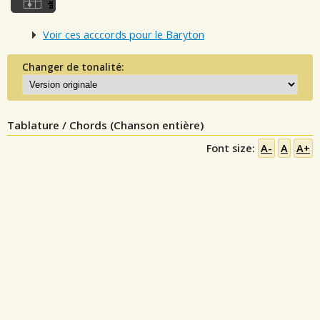
Voir ces acccords pour le Baryton
Changer de tonalité:
Tablature / Chords (Chanson entière)
Font size:
A-
A
A+