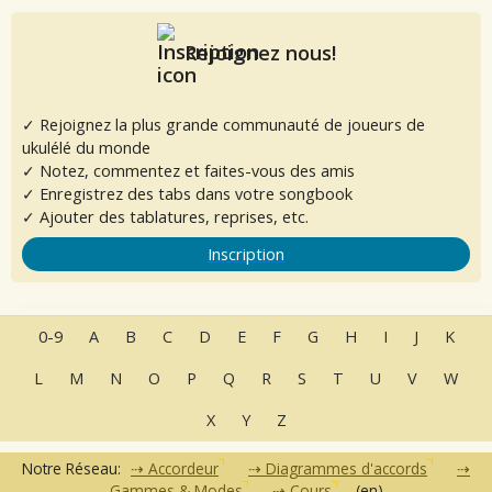
Rejoignez nous!
✓ Rejoignez la plus grande communauté de joueurs de
ukulélé du monde
✓ Notez, commentez et faites-vous des amis
✓ Enregistrez des tabs dans votre songbook
✓ Ajouter des tablatures, reprises, etc.
Inscription
0-9
A
B
C
D
E
F
G
H
I
J
K
L
M
N
O
P
Q
R
S
T
U
V
W
X
Y
Z
Notre Réseau:
Accordeur
Diagrammes d'accords
Gammes & Modes
Cours
(en)