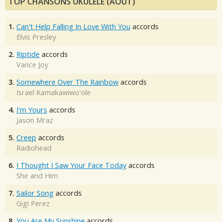
TOP CHANSONS UKULÉLÉ (AOÛT)
1.
Can't Help Falling In Love With You
accords
Elvis Presley
2.
Riptide
accords
Vance Joy
3.
Somewhere Over The Rainbow
accords
Israel Kamakawiwo'ole
4.
I'm Yours
accords
Jason Mraz
5.
Creep
accords
Radiohead
6.
I Thought I Saw Your Face Today
accords
She and Him
7.
Sailor Song
accords
Gigi Perez
8.
You Are My Sunshine
accords