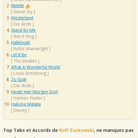
Riptide
[
Vance Joy
]
Westerland
[
Die Ärzte
]
Stand By Me
[
Ben E King
]
Hallelujah
[
Rufus Wainwright
]
Let It Be
[
The Beatles
]
What A Wonderful World
[
Louis Armstrong
]
Zu Spät
[
Die Ärzte
]
Heute Hier Morgen Dort
[
Hannes Wader
]
Hakuna Matata
[
Disney
]
Top Tabs et Accords de
Rolf Zuckowski
, ne manquez pas