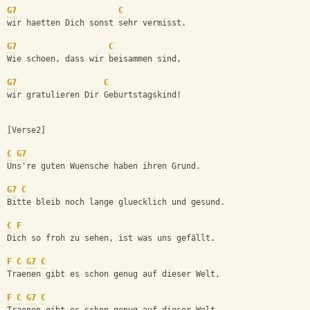
G7
C
wir haetten Dich sonst sehr vermisst.
G7
C
Wie schoen, dass wir beisammen sind,
G7
C
wir gratulieren Dir Geburtstagskind!
[Verse2]
C
G7
Uns're guten Wuensche haben ihren Grund.
G7
C
Bitte bleib noch lange gluecklich und gesund.
C
F
Dich so froh zu sehen, ist was uns gefällt.
F
C
G7
C
Traenen gibt es schon genug auf dieser Welt,
F
C
G7
C