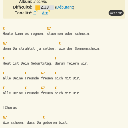
Album:
inconnu
Difficulté:
2.33
(
Débutant
)
Tonalité:
C
,
Am
Accords
C
G7
Heute kann es regnen, stuermen oder schnein,
G7
C
denn Du strahlst ja selber, wie der Sonnenschein.
C
F
Heut ist Dein Geburtstag, darum feiern wir,
F
C
G7
C
alle Deine Freunde freuen sich mit Dir,
F
C
G7
C
alle Deine Freunde freuen sich mit Dir!
[Chorus]
G7
C
Wie schoen, dass Du geboren bist,