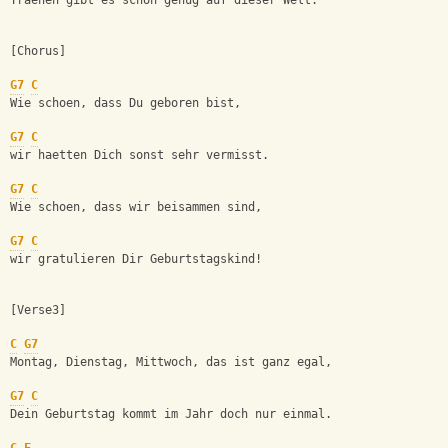
Traenen gibt es schon genug auf dieser Welt.
[Chorus]
G7
C
Wie schoen, dass Du geboren bist,
G7
C
wir haetten Dich sonst sehr vermisst.
G7
C
Wie schoen, dass wir beisammen sind,
G7
C
wir gratulieren Dir Geburtstagskind!
[Verse3]
C
G7
Montag, Dienstag, Mittwoch, das ist ganz egal,
G7
C
Dein Geburtstag kommt im Jahr doch nur einmal.