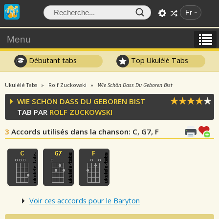
Fr
Menu
Débutant tabs
Top Ukulélé Tabs
Ukulélé Tabs
Rolf Zuckowski
Wie Schön Dass Du Geboren Bist
WIE SCHÖN DASS DU GEBOREN BIST
TAB PAR
ROLF ZUCKOWSKI
3
Accords utilisés dans la chanson
: C, G7, F
Voir ces acccords pour le Baryton