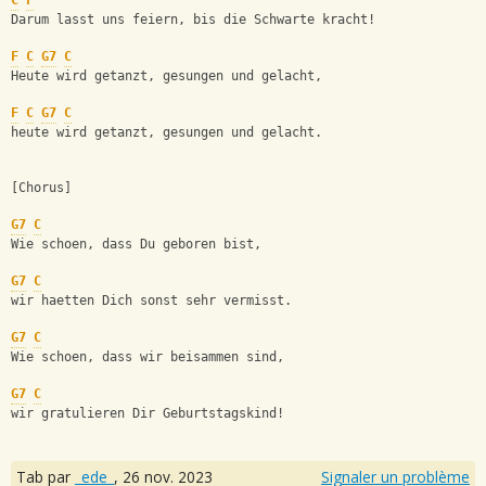
C
F
Darum lasst uns feiern, bis die Schwarte kracht!
F
C
G7
C
Heute wird getanzt, gesungen und gelacht,
F
C
G7
C
heute wird getanzt, gesungen und gelacht.
[Chorus]
G7
C
Wie schoen, dass Du geboren bist,
G7
C
wir haetten Dich sonst sehr vermisst.
G7
C
Wie schoen, dass wir beisammen sind,
G7
C
wir gratulieren Dir Geburtstagskind!
Tab par
_ede_
,
26 nov. 2023
Signaler un problème