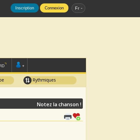
Inscription
Connexion
Fr
RD
+
pe
Rythmiques
Notez la chanson !