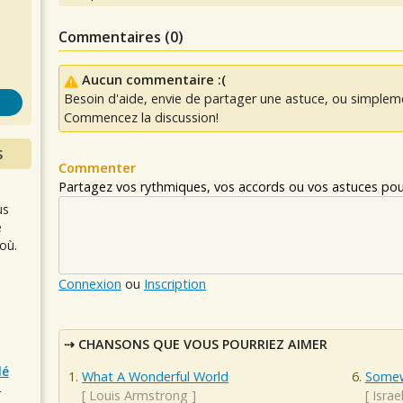
s
Commentaires (
0
)
Aucun commentaire :(
Besoin d'aide, envie de partager une astuce, ou simplem
Commencez la discussion!
S
Commenter
Partagez vos rythmiques, vos accords ou vos astuces pour
us
e
où.
Connexion
ou
Inscription
CHANSONS QUE VOUS POURRIEZ AIMER
lé
What A Wonderful World
Somew
r
[
Louis Armstrong
]
[
Isra