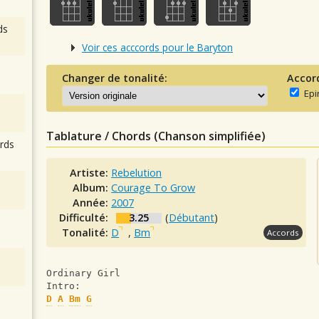
ds
Voir ces acccords pour le Baryton
Changer de tonalité:
Accor
Epi
Tablature / Chords (Chanson simplifiée)
rds
Artiste:
Rebelution
Album:
Courage To Grow
Année:
2007
Difficulté:
3.25
(
Débutant
)
Tonalité:
D
,
Bm
Accords
Ordinary Girl
Intro:
D
A
Bm
G