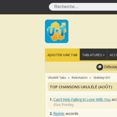
AJOUTER UNE TAB
TABLATURES +
ACC
Débutan
Ukulélé Tabs
Rebelution
Ordinary Girl
TOP CHANSONS UKULÉLÉ (AOÛT)
1.
Can't Help Falling In Love With You
acc
Elvis Presley
2.
Riptide
accords