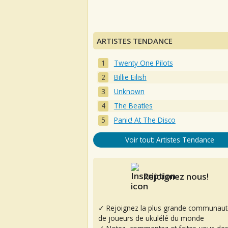
ARTISTES TENDANCE
Twenty One Pilots
Billie Eilish
Unknown
The Beatles
Panic! At The Disco
Voir tout: Artistes Tendance
Rejoignez nous!
✓ Rejoignez la plus grande communaut
de joueurs de ukulélé du monde