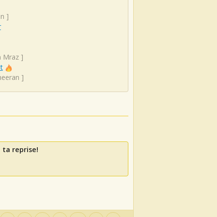
on
]
r
n Mraz
]
t
heeran
]
 ta reprise!