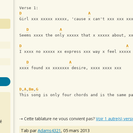
Verse 1:
D
A
Girl xxx xxxxx xxxxx, 'cause x can't xxx xxx xx
D
A
Seems xxxx the only xxxxx that x xxxxx about, x
D
A
I xxxx no xxxxx xx express xxx way x feel xxxxx
D
A
xxxx found xx xxxxxxx desire, xxxx xxxx xxx
D
,
A
,
Bm
,
G
This song is only four chords and is the same p
⇢ Cette tablature ne vous convient pas?
Voir 1 autre(s) vers
é
Tab par
Adams4321
,
05 mars 2013