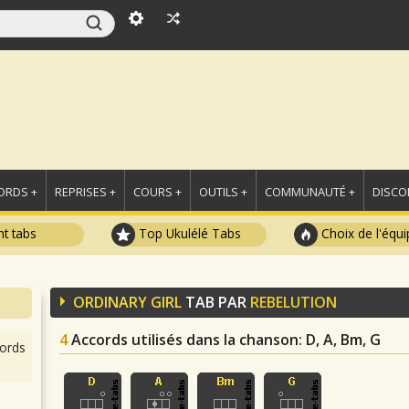
ORDS +
REPRISES +
COURS +
OUTILS +
COMMUNAUTÉ +
DISCO
t tabs
Top Ukulélé Tabs
Choix de l'équi
ORDINARY GIRL
TAB PAR
REBELUTION
4
Accords utilisés dans la chanson
: D, A, Bm, G
ords