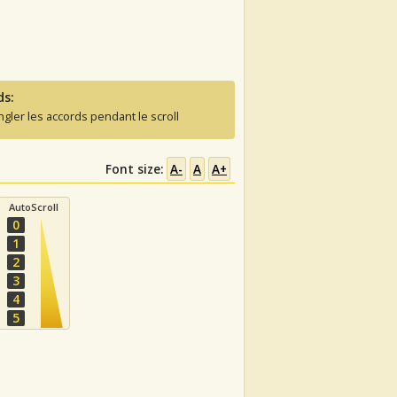
ds:
ngler les accords pendant le scroll
Font size:
A-
A
A+
AutoScroll
0
1
2
3
4
5