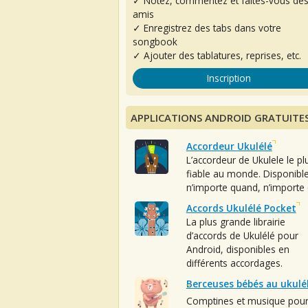
✓ Notez, commentez et faites-vous de
amis
✓ Enregistrez des tabs dans votre
songbook
✓ Ajouter des tablatures, reprises, etc.
Inscription
APPLICATIONS ANDROID GRATUITE
Accordeur Ukulélé
L’accordeur de Ukulele le pl
fiable au monde. Disponibl
n’importe quand, n’importe 
Accords Ukulélé Pocket
La plus grande librairie
d’accords de Ukulélé pour
Android, disponibles en
différents accordages.
Berceuses bébés au ukulé
Comptines et musique pou