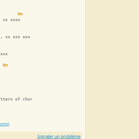
Bm
G
x xx xxxx
Bm
x, xx xxx xxx xxx xxxx
Bm
G
 xxx
Bm
G
attern of chords throughout the rest of the song. I hope
ion(s)
Signaler un problème