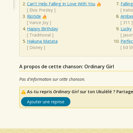
Can't Help Falling In Love With You
Falling
[
Elvis Presley
]
[
Irati
Riptide
Ambe
[
Vance Joy
]
[
311
]
Happy Birthday
Lucky
[
Traditional
]
[
Jaso
Hakuna Matata
Perfec
[
Disney
]
[
Ed S
A propos de cette chanson: Ordinary Girl
Pas d'information sur cette chanson.
As-tu repris
Ordinary Girl
sur ton Ukulélé ? Partage
Ajouter une reprise