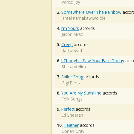
Vance Joy
3.
Somewhere Over The Rainbow
accor
Israel Kamakawiwo'ole
4.
I'm Yours
accords
Jason Mraz
5.
Creep
accords
Radiohead
6.
I Thought I Saw Your Face Today
acco
She and Him
7.
Sailor Song
accords
Gigi Perez
8.
You Are My Sunshine
accords
Folk Songs
9.
Perfect
accords
Ed Sheeran
10.
Heather
accords
Conan Gray