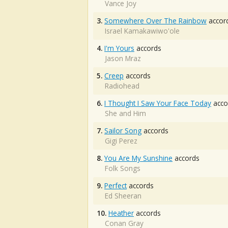
Vance Joy
3.
Somewhere Over The Rainbow
accor
Israel Kamakawiwo'ole
4.
I'm Yours
accords
Jason Mraz
5.
Creep
accords
Radiohead
6.
I Thought I Saw Your Face Today
acco
She and Him
7.
Sailor Song
accords
Gigi Perez
8.
You Are My Sunshine
accords
Folk Songs
9.
Perfect
accords
Ed Sheeran
10.
Heather
accords
Conan Gray