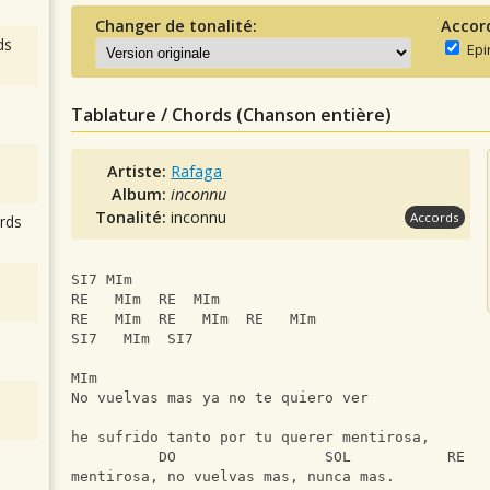
Changer de tonalité:
Accor
ds
Epi
Tablature / Chords (Chanson entière)
Artiste:
Rafaga
Album:
inconnu
Tonalité:
inconnu
Accords
rds
SI7 MIm
RE   MIm  RE  MIm
RE   MIm  RE   MIm  RE   MIm
SI7   MIm  SI7
MIm
No vuelvas mas ya no te quiero ver
                                               
he sufrido tanto por tu querer mentirosa,
          DO                 SOL           RE
mentirosa, no vuelvas mas, nunca mas.