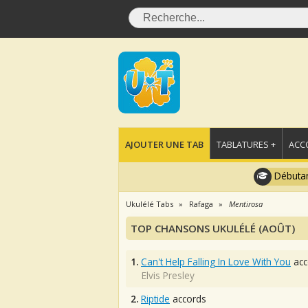
AJOUTER UNE TAB
TABLATURES +
ACC
Débutan
Ukulélé Tabs
Rafaga
Mentirosa
TOP CHANSONS UKULÉLÉ (AOÛT)
1.
Can't Help Falling In Love With You
acc
Elvis Presley
2.
Riptide
accords