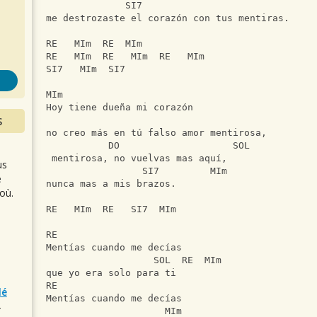
s
              SI7                              
me destrozaste el corazón con tus mentiras.
RE   MIm  RE  MIm
RE   MIm  RE   MIm  RE   MIm
SI7   MIm  SI7
MIm
Hoy tiene dueña mi corazón
S
                                               
no creo más en tú falso amor mentirosa,
           DO                    SOL
 mentirosa, no vuelvas mas aquí,
us
                 SI7         MIm
e
nunca mas a mis brazos.
où.
RE   MIm  RE   SI7  MIm
RE 
Mentías cuando me decías
                   SOL  RE  MIm
que yo era solo para ti
RE
lé
Mentías cuando me decías
r
                     MIm