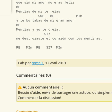
que sin mi amor no eras feliz
RE 
Mentías de mi te reías
           SOL   RE           MIm
y te burlabas de mi gran amor
RE
Mentías y yo te creía,
              SI7                              
me destrozaste el corazón con tus mentiras.
RE   MIm  RE   SI7  MIm
Tab par
romi93
,
12 avril 2019
Commentaires (
0
)
Aucun commentaire :(
Besoin d'aide, envie de partager une astuce, ou simplem
Commencez la discussion!
Commenter