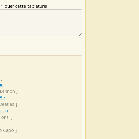
 jouer cette tablature!
]
ne
 Lennon
]
 Be
Beatles
]
cito
Fonsi
]
o Capó
]