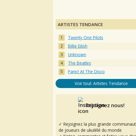
ARTISTES TENDANCE
Twenty One Pilots
Billie Eilish
Unknown
The Beatles
Panic! At The Disco
Voir tout: Artistes Tendance
Rejoignez nous!
✓ Rejoignez la plus grande communaut
de joueurs de ukulélé du monde