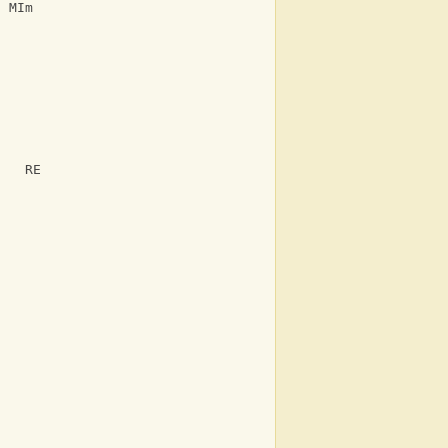
  MIm
    RE