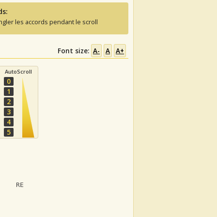
ds:
ngler les accords pendant le scroll
Font size:
A-
A
A+
AutoScroll
0
1
2
3
4
5
     RE