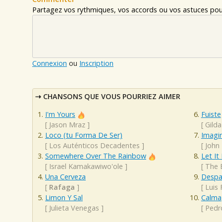
Partagez vos rythmiques, vos accords ou vos astuces pour
Connexion
ou
Inscription
CHANSONS QUE VOUS POURRIEZ AIMER
I'm Yours
Fuiste
[
Jason Mraz
]
[
Gilda
Loco (tu Forma De Ser)
Imagi
[
Los Auténticos Decadentes
]
[
John
Somewhere Over The Rainbow
Let It
[
Israel Kamakawiwo'ole
]
[
The 
Una Cerveza
Despa
[
Rafaga
]
[
Luis 
Limon Y Sal
Calma
[
Julieta Venegas
]
[
Pedr