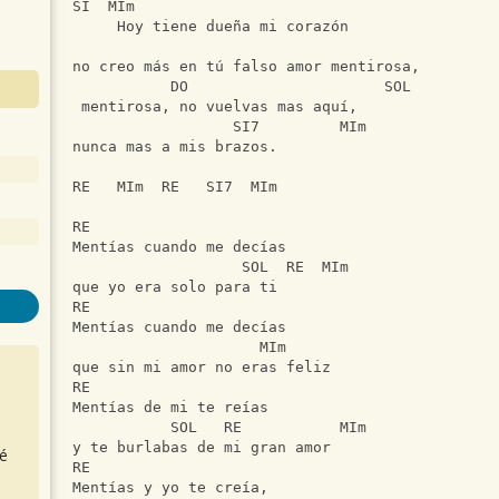
SI  MIm
     Hoy tiene dueña mi corazón
                                               
no creo más en tú falso amor mentirosa,
           DO                      SOL
 mentirosa, no vuelvas mas aquí,
                  SI7         MIm
nunca mas a mis brazos.
RE   MIm  RE   SI7  MIm
RE 
Mentías cuando me decías
                   SOL  RE  MIm
que yo era solo para ti
RE
Mentías cuando me decías
                     MIm
que sin mi amor no eras feliz
RE 
Mentías de mi te reías
           SOL   RE           MIm
y te burlabas de mi gran amor
é
RE
Mentías y yo te creía,