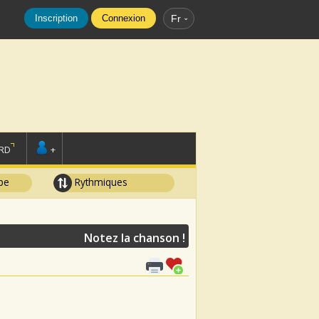
Inscription
Connexion
Fr
RD
+
pe
Rythmiques
Notez la chanson !