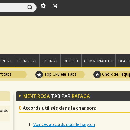
ORDS +
REPRISES +
COURS +
OUTILS +
COMMUNAUTÉ +
DISCO
t tabs
Top Ukulélé Tabs
Choix de l'équi
MENTIROSA
TAB PAR
RAFAGA
0
Accords utilisés dans la chanson
:
ords
Voir ces acccords pour le Baryton