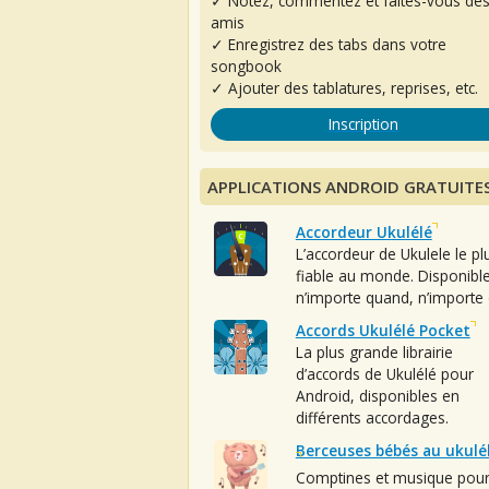
✓ Notez, commentez et faites-vous de
amis
✓ Enregistrez des tabs dans votre
songbook
✓ Ajouter des tablatures, reprises, etc.
Inscription
APPLICATIONS ANDROID GRATUITE
Accordeur Ukulélé
L’accordeur de Ukulele le pl
fiable au monde. Disponibl
n’importe quand, n’importe 
Accords Ukulélé Pocket
La plus grande librairie
d’accords de Ukulélé pour
Android, disponibles en
différents accordages.
Berceuses bébés au ukulé
Comptines et musique pou