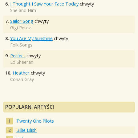
6.
I Thought I Saw Your Face Today
chwyty
She and Him
7.
Sailor Song
chwyty
Gigi Perez
8.
You Are My Sunshine
chwyty
Folk Songs
9.
Perfect
chwyty
Ed Sheeran
10.
Heather
chwyty
Conan Gray
POPULARNI ARTYŚCI
Twenty One Pilots
Billie Eilish