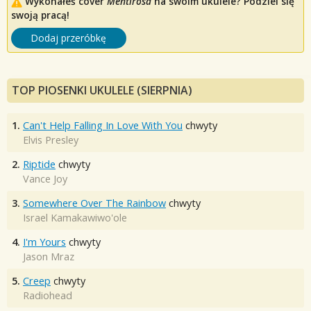
Wykonałeś cover
Mentirosa
na swoim ukulele? Podziel się
swoją pracą!
Dodaj przeróbkę
TOP PIOSENKI UKULELE (SIERPNIA)
1.
Can't Help Falling In Love With You
chwyty
Elvis Presley
2.
Riptide
chwyty
Vance Joy
3.
Somewhere Over The Rainbow
chwyty
Israel Kamakawiwo'ole
4.
I'm Yours
chwyty
Jason Mraz
5.
Creep
chwyty
Radiohead