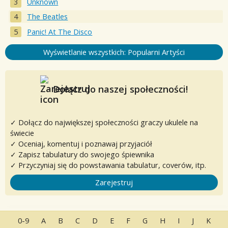
Unknown
The Beatles
Panic! At The Disco
Wyświetlanie wszystkich: Popularni Artyści
Dołącz do naszej społeczności!
✓ Dołącz do największej społeczności graczy ukulele na
świecie
✓ Oceniaj, komentuj i poznawaj przyjaciół
✓ Zapisz tabulatury do swojego śpiewnika
✓ Przyczyniaj się do powstawania tabulatur, coverów, itp.
Zarejestruj
0-9
A
B
C
D
E
F
G
H
I
J
K