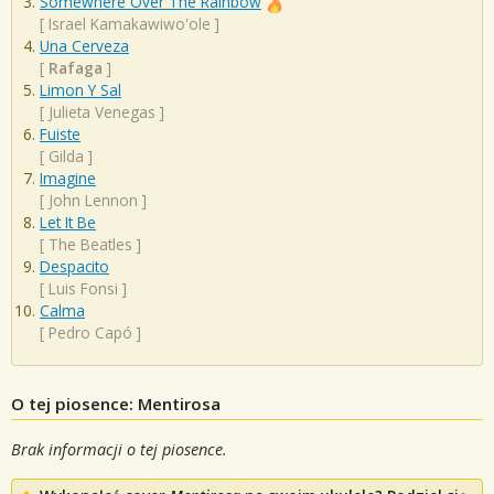
Somewhere Over The Rainbow
[
Israel Kamakawiwo'ole
]
Una Cerveza
[
Rafaga
]
Limon Y Sal
[
Julieta Venegas
]
Fuiste
[
Gilda
]
Imagine
[
John Lennon
]
Let It Be
[
The Beatles
]
Despacito
[
Luis Fonsi
]
Calma
[
Pedro Capó
]
O tej piosence: Mentirosa
Brak informacji o tej piosence.