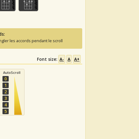
ds:
ngler les accords pendant le scroll
Font size:
A-
A
A+
AutoScroll
0
1
2
3
4
5