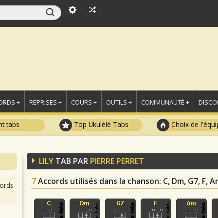
ORDS +
REPRISES +
COURS +
OUTILS +
COMMUNAUTÉ +
DISCO
t tabs
Top Ukulélé Tabs
Choix de l'équi
LILY
TAB PAR
PIERRE PERRET
7
Accords utilisés dans la chanson
: C, Dm, G7, F, A
ords