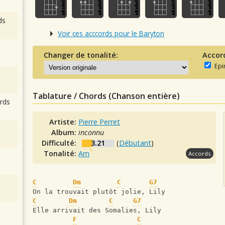
ds
Voir ces acccords pour le Baryton
Changer de tonalité:
Accor
Epi
Tablature / Chords (Chanson entière)
rds
Artiste:
Pierre Perret
Album:
inconnu
Difficulté:
3.21
(
Débutant
)
Tonalité:
Am
Accords
C
Dm
C
G7
On la trouvait plutôt jolie, Lily
C
Dm
C
G7
Elle arrivait des Somalies, Lily
F
C