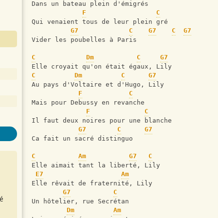
Dans un bateau plein d'émigrés
F
C
Qui venaient tous de leur plein gré
G7
C
G7
C
G7
Vider les poubelles à Paris
C
Dm
C
G7
Elle croyait qu'on était égaux, Lily
C
Dm
C
G7
Au pays d'Voltaire et d'Hugo, Lily
F
C
Mais pour Debussy en revanche
F
C
Il faut deux noires pour une blanche
G7
C
G7
Ca fait un sacré distinguo
C
Am
G7
C
Elle aimait tant la liberté, Lily
E7
Am
Elle rêvait de fraternité, Lily
G7
C
é
Un hôtelier, rue Secrétan
Dm
Am