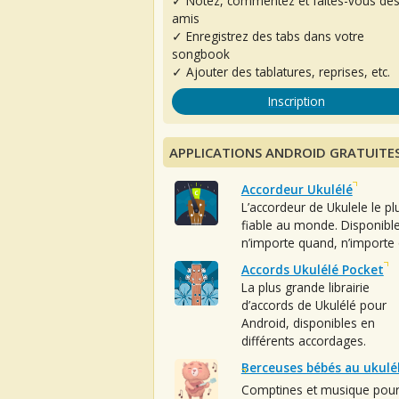
✓ Notez, commentez et faites-vous de
amis
✓ Enregistrez des tabs dans votre
songbook
✓ Ajouter des tablatures, reprises, etc.
Inscription
APPLICATIONS ANDROID GRATUITE
Accordeur Ukulélé
L’accordeur de Ukulele le pl
fiable au monde. Disponibl
n’importe quand, n’importe 
Accords Ukulélé Pocket
La plus grande librairie
d’accords de Ukulélé pour
Android, disponibles en
différents accordages.
Berceuses bébés au ukulé
Comptines et musique pou