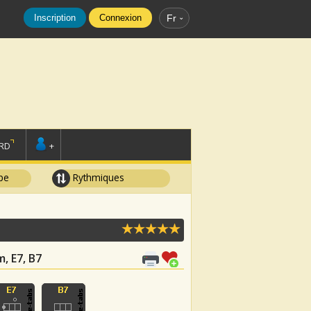
Inscription
Connexion
Fr
RD
+
pe
Rythmiques
m, E7, B7