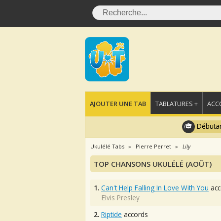
AJOUTER UNE TAB
TABLATURES +
ACC
Débutan
Ukulélé Tabs
Pierre Perret
Lily
TOP CHANSONS UKULÉLÉ (AOÛT)
1.
Can't Help Falling In Love With You
acc
Elvis Presley
2.
Riptide
accords