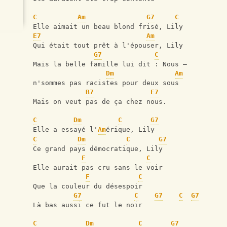
C
Am
G7
C
Elle aimait un beau blond frisé, Lily
E7
Am
Qui était tout prêt à l'épouser, Lily
G7
C
Mais la belle famille lui dit : Nous —
Dm
Am
n'sommes pas racistes pour deux sous
B7
E7
Mais on veut pas de ça chez nous.
C
Dm
C
G7
Elle a essayé l'
Am
érique, Lily
C
Dm
C
G7
Ce grand pays démocratique, Lily
F
C
Elle aurait pas cru sans le voir
F
C
Que la couleur du désespoir
G7
C
G7
C
G7
Là bas aussi ce fut le noir
C
Dm
C
G7