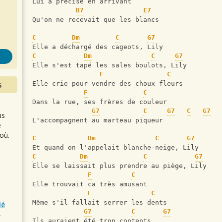
s
Lui a précisé en arrivant
B7
E7
Qu'on ne recevait que les blancs
C
Dm
C
G7
Elle a déchargé des cageots, Lily
C
Dm
C
G7
Elle s'est tapé les sales boulots, Lily
F
C
S
Elle crie pour vendre des choux-fleurs
F
C
Dans la rue, ses frères de couleur
G7
C
G7
C
G7
us
L'accompagnent au marteau piqueur
e
où.
C
Dm
C
G7
Et quand on l'appelait blanche-neige, Lily
C
Dm
C
G7
Elle se laissait plus prendre au piège, Lily
F
C
Elle trouvait ca très amusant
F
C
Même s'il fallait serrer les dents
lé
G7
C
G7
r
Ils auraient été trop contents