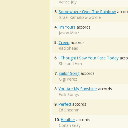
Vance Joy
3.
Somewhere Over The Rainbow
accor
Israel Kamakawiwo'ole
4.
I'm Yours
accords
Jason Mraz
5.
Creep
accords
Radiohead
6.
I Thought I Saw Your Face Today
acco
She and Him
7.
Sailor Song
accords
Gigi Perez
8.
You Are My Sunshine
accords
Folk Songs
9.
Perfect
accords
Ed Sheeran
10.
Heather
accords
Conan Gray