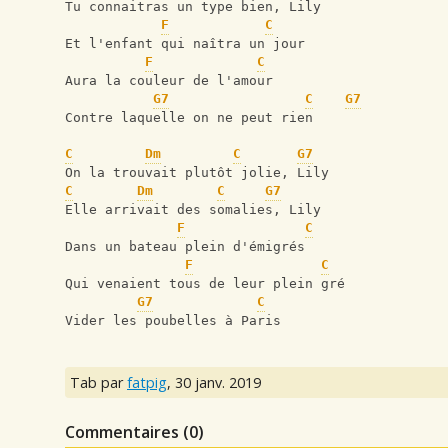
Tu connaitras un type bien, Lily
F
C
Et l'enfant qui naîtra un jour
F
C
Aura la couleur de l'amour
G7
C
G7
Contre laquelle on ne peut rien
C
Dm
C
G7
On la trouvait plutôt jolie, Lily
C
Dm
C
G7
Elle arrivait des somalies, Lily
F
C
Dans un bateau plein d'émigrés
F
C
Qui venaient tous de leur plein gré
G7
C
Vider les poubelles à Paris
Tab par
fatpig
,
30 janv. 2019
Commentaires (
0
)