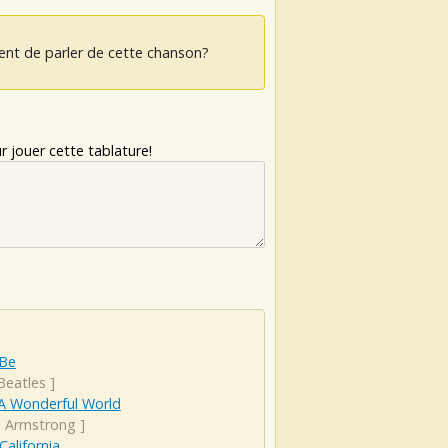
ent de parler de cette chanson?
 jouer cette tablature!
 Be
Beatles
]
A Wonderful World
s Armstrong
]
California