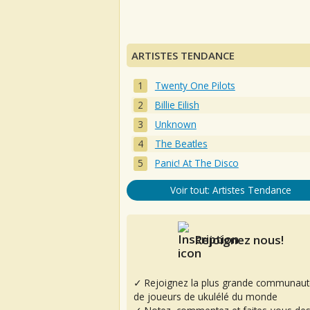
ARTISTES TENDANCE
Twenty One Pilots
Billie Eilish
Unknown
The Beatles
Panic! At The Disco
Voir tout: Artistes Tendance
Rejoignez nous!
✓ Rejoignez la plus grande communaut
de joueurs de ukulélé du monde