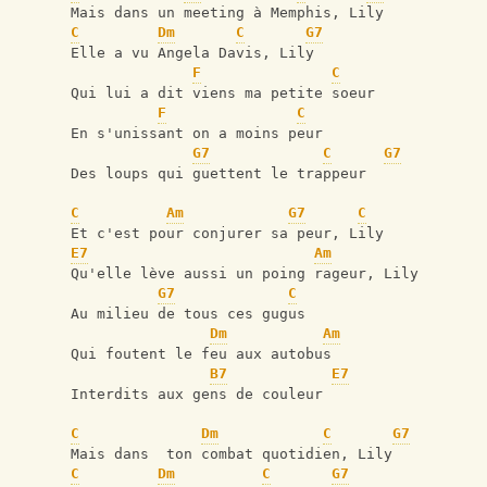
Mais dans un meeting à Memphis, Lily
C
Dm
C
G7
Elle a vu Angela Davis, Lily
F
C
Qui lui a dit viens ma petite soeur
F
C
En s'unissant on a moins peur
G7
C
G7
Des loups qui guettent le trappeur
C
Am
G7
C
Et c'est pour conjurer sa peur, Lily
E7
Am
Qu'elle lève aussi un poing rageur, Lily
G7
C
Au milieu de tous ces gugus
Dm
Am
Qui foutent le feu aux autobus
B7
E7
Interdits aux gens de couleur
C
Dm
C
G7
Mais dans  ton combat quotidien, Lily
C
Dm
C
G7