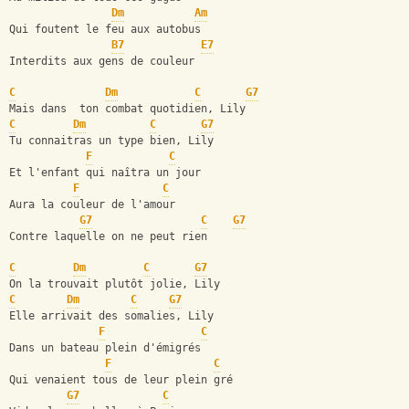
Dm
Am
Qui foutent le feu aux autobus
B7
E7
Interdits aux gens de couleur
C
Dm
C
G7
Mais dans  ton combat quotidien, Lily
C
Dm
C
G7
Tu connaitras un type bien, Lily
F
C
Et l'enfant qui naîtra un jour
F
C
Aura la couleur de l'amour
G7
C
G7
Contre laquelle on ne peut rien
C
Dm
C
G7
On la trouvait plutôt jolie, Lily
C
Dm
C
G7
Elle arrivait des somalies, Lily
F
C
Dans un bateau plein d'émigrés
F
C
Qui venaient tous de leur plein gré
G7
C