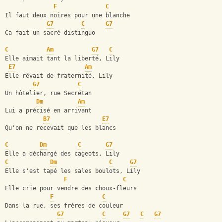
F
C
Il faut deux noires pour une blanche
G7
C
G7
Ca fait un sacré distinguo
C
Am
G7
C
Elle aimait tant la liberté, Lily
E7
Am
Elle rêvait de fraternité, Lily
G7
C
Un hôtelier, rue Secrétan
Dm
Am
Lui a précisé en arrivant
B7
E7
Qu'on ne recevait que les blancs
C
Dm
C
G7
Elle a déchargé des cageots, Lily
C
Dm
C
G7
Elle s'est tapé les sales boulots, Lily
F
C
Elle crie pour vendre des choux-fleurs
F
C
Dans la rue, ses frères de couleur
G7
C
G7
C
G7