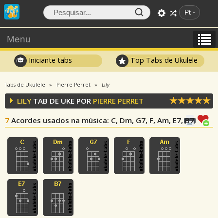
Pt
Menu
Iniciante tabs
Top Tabs de Ukulele
Tabs de Ukulele
Pierre Perret
Lily
LILY
TAB DE UKE POR
PIERRE PERRET
7
Acordes usados na música
: C, Dm, G7, F, Am, E7, B7