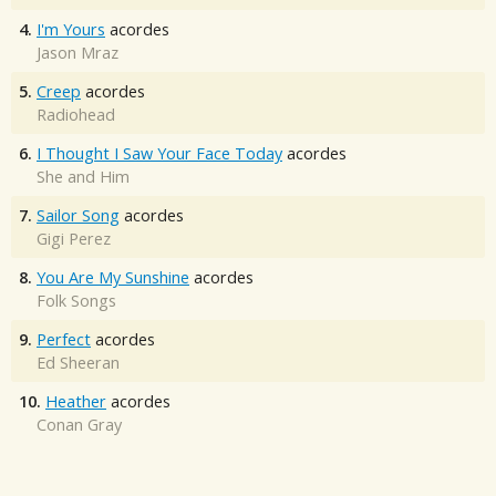
4.
I'm Yours
acordes
Jason Mraz
5.
Creep
acordes
Radiohead
6.
I Thought I Saw Your Face Today
acordes
She and Him
7.
Sailor Song
acordes
Gigi Perez
8.
You Are My Sunshine
acordes
Folk Songs
9.
Perfect
acordes
Ed Sheeran
10.
Heather
acordes
Conan Gray