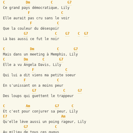
C
Dm
C
G7
Ce grand pays démocratique, Lily
F
C
Elle aurait pas cru sans le voir
F
C
Que la couleur du désespoir
G7
C
G7
C
G7
Là bas aussi ce fut le noir
C
Dm
C
G7
Mais dans un meeting à Memphis, Lily
C
Dm
C
G7
Elle a vu Angela Davis, Lily
F
C
Qui lui a dit viens ma petite soeur
F
C
En s'unissant on a moins peur
G7
C
G7
Des loups qui guettent le trappeur
C
Am
G7
C
Et c'est pour conjurer sa peur, Lily
E7
Am
Qu'elle lève aussi un poing rageur, Lily
G7
C
Au milieu de tous ces gugus