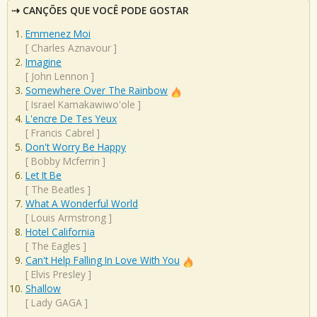
CANÇÕES QUE VOCÊ PODE GOSTAR
Emmenez Moi
[
Charles Aznavour
]
Imagine
[
John Lennon
]
Somewhere Over The Rainbow
[
Israel Kamakawiwo'ole
]
L'encre De Tes Yeux
[
Francis Cabrel
]
Don't Worry Be Happy
[
Bobby Mcferrin
]
Let It Be
[
The Beatles
]
What A Wonderful World
[
Louis Armstrong
]
Hotel California
[
The Eagles
]
Can't Help Falling In Love With You
[
Elvis Presley
]
Shallow
[
Lady GAGA
]