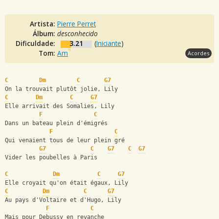
Artista:
Pierre Perret
Álbum:
desconhecido
Dificuldade:
3.21
(
Iniciante
)
Tom:
Am
Acordes
C
Dm
C
G7
On la trouvait plutôt jolie, Lily
C
Dm
C
G7
Elle arrivait des Somalies, Lily
F
C
Dans un bateau plein d'émigrés
F
C
Qui venaient tous de leur plein gré
G7
C
G7
C
G7
Vider les poubelles à Paris
C
Dm
C
G7
Elle croyait qu'on était égaux, Lily
C
Dm
C
G7
Au pays d'Voltaire et d'Hugo, Lily
F
C
Mais pour Debussy en revanche