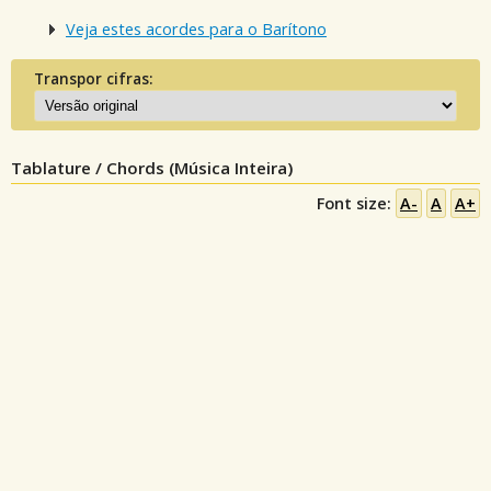
Veja estes acordes para o Barítono
Transpor cifras:
Tablature / Chords (Música Inteira)
Font size:
A-
A
A+