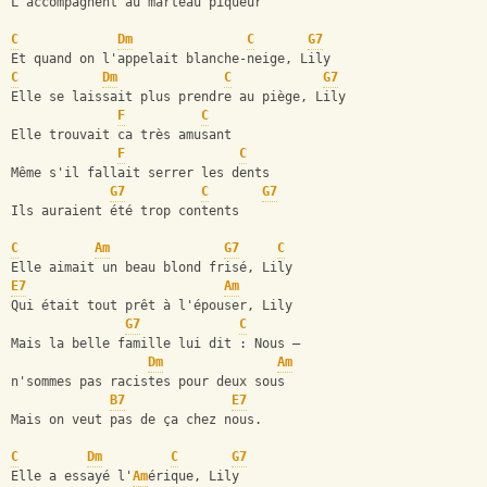
L'accompagnent au marteau piqueur
C
Dm
C
G7
Et quand on l'appelait blanche-neige, Lily
C
Dm
C
G7
Elle se laissait plus prendre au piège, Lily
F
C
Elle trouvait ca très amusant
F
C
Même s'il fallait serrer les dents
G7
C
G7
Ils auraient été trop contents
C
Am
G7
C
Elle aimait un beau blond frisé, Lily
E7
Am
Qui était tout prêt à l'épouser, Lily
G7
C
Mais la belle famille lui dit : Nous —
Dm
Am
n'sommes pas racistes pour deux sous
B7
E7
Mais on veut pas de ça chez nous.
C
Dm
C
G7
Elle a essayé l'
Am
érique, Lily