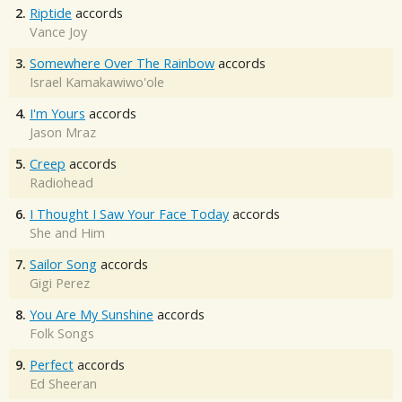
2.
Riptide
accords
Vance Joy
3.
Somewhere Over The Rainbow
accords
Israel Kamakawiwo'ole
4.
I'm Yours
accords
Jason Mraz
5.
Creep
accords
Radiohead
6.
I Thought I Saw Your Face Today
accords
She and Him
7.
Sailor Song
accords
Gigi Perez
8.
You Are My Sunshine
accords
Folk Songs
9.
Perfect
accords
Ed Sheeran