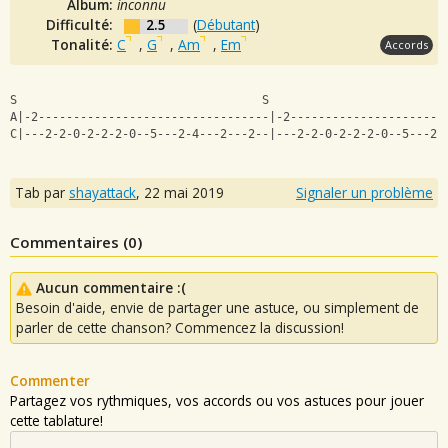
Album:
inconnu
Difficulté:
2.5
(
Débutant
)
Tonalité:
C
,
G
,
Am
,
Em
Accords
S                                   S                   
A|-2---------------------------------|-2----------------------
C|---2-2-0-2-2-2-0--5---2-4---2---2--|---2-2-0-2-2-2-0--5---2-
Tab par
shayattack
,
22 mai 2019
Signaler un problème
Commentaires (
0
)
Aucun commentaire :(
Besoin d'aide, envie de partager une astuce, ou simplement de
parler de cette chanson? Commencez la discussion!
Commenter
Partagez vos rythmiques, vos accords ou vos astuces pour jouer
cette tablature!