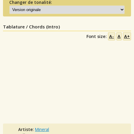
Changer de tonalité:
Tablature / Chords (Intro)
Font size:
A-
A
A+
Artiste:
Mineral